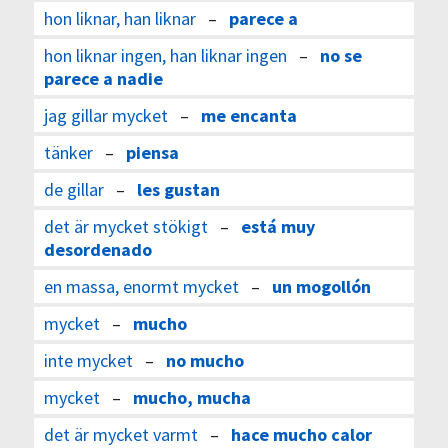
hon liknar, han liknar
–
parece a
hon liknar ingen, han liknar ingen
–
no se
parece a nadie
jag gillar mycket
–
me encanta
tänker
–
piensa
de gillar
–
les gustan
det är mycket stökigt
–
está muy
desordenado
en massa, enormt mycket
–
un mogollón
mycket
–
mucho
inte mycket
–
no mucho
mycket
–
mucho, mucha
det är mycket varmt
–
hace mucho calor