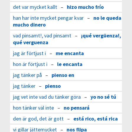
det var mycket kallt
–
hizo mucho frío
han har inte mycket pengar kvar
–
no le queda
mucho dinero
vad pinsamt!, vad pinsamt
–
¡qué vergüenza!,
qué verguenza
jag är förtjust i
–
me encanta
hon är förtjust i
–
le encanta
jag tänker på
–
pienso en
jag tänker
–
pienso
jag vet inte vad du tänker göra
–
yo no sé tú
hon tänker väl inte
–
no pensará
den är god, det är gott
–
está rico, está rica
vi gillar jättemycket
–
nos flipa