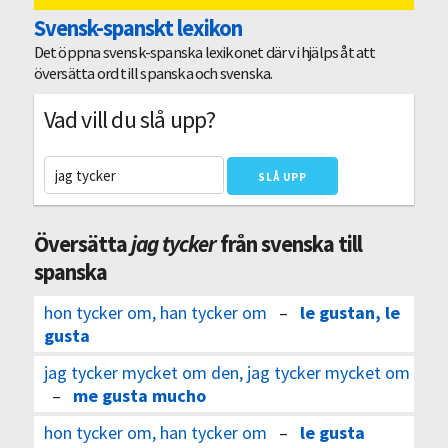
Svensk-spanskt lexikon
Det öppna svensk-spanska lexikonet där vi hjälps åt att
översätta ord till spanska och svenska.
Vad vill du slå upp?
Översätta
jag tycker
från svenska till
spanska
hon tycker om, han tycker om
–
le gustan, le
gusta
jag tycker mycket om den, jag tycker mycket om
–
me gusta mucho
hon tycker om, han tycker om
–
le gusta