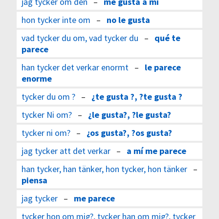
jag tycker om den
–
me gusta a mí
hon tycker inte om
–
no le gusta
vad tycker du om, vad tycker du
–
qué te
parece
han tycker det verkar enormt
–
le parece
enorme
tycker du om ?
–
¿te gusta ?, ?te gusta ?
tycker Ni om?
–
¿le gusta?, ?le gusta?
tycker ni om?
–
¿os gusta?, ?os gusta?
jag tycker att det verkar
–
a mí me parece
han tycker, han tänker, hon tycker, hon tänker
–
piensa
jag tycker
–
me parece
tycker hon om mig?, tycker han om mig?, tycker