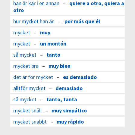
han är kär i en annan
–
quiere a otro, quiera a
otro
hur mycket han än
–
por más que él
mycket
–
muy
mycket
–
un montón
så mycket
–
tanto
mycket bra
–
muy bien
det är för mycket
–
es demasiado
alltför mycket
–
demasiado
så mycket
–
tanto, tanta
mycket snäll
–
muy simpático
mycket snabbt
–
muy rápido