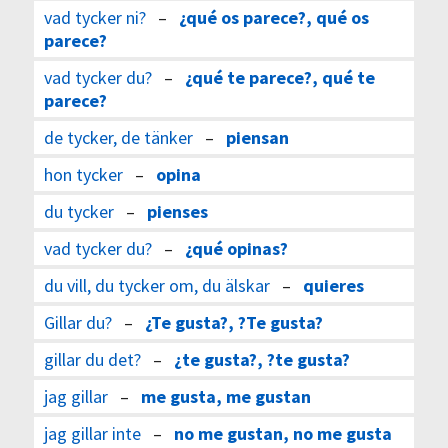
vad tycker ni?
–
¿qué os parece?, qué os
parece?
vad tycker du?
–
¿qué te parece?, qué te
parece?
de tycker, de tänker
–
piensan
hon tycker
–
opina
du tycker
–
pienses
vad tycker du?
–
¿qué opinas?
du vill, du tycker om, du älskar
–
quieres
Gillar du?
–
¿Te gusta?, ?Te gusta?
gillar du det?
–
¿te gusta?, ?te gusta?
jag gillar
–
me gusta, me gustan
jag gillar inte
–
no me gustan, no me gusta