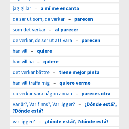
jag gillar
–
a mí me encanta
de ser ut som, de verkar
–
parecen
som det verkar
–
al parecer
de verkar, de ser ut att vara
–
parecen
han vill
–
quiere
han vill ha
–
quiere
det verkar bättre
–
tiene mejor pinta
han vill träffa mig
–
quiere verme
du verkar vara någon annan
–
pareces otra
Var är?, Var finns?, Var ligger?
–
¿Dónde está?,
?Dónde está?
var ligger?
–
¿dónde está?, ?dónde está?