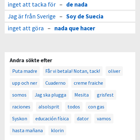
inget att tacka för
–
de nada
Jag är från Sverige
–
Soy de Suecia
inget att göra
–
nada que hacer
Andra sökte efter
Puta madre
Får vi betala! Notan, tack!
oliver
upp och ner
Cuaderno
creme fraiche
somos
Jag ska plugga
Mesita
grisfest
raciones
alsolsprit
todos
con gas
Syskon
educación física
dator
vamos
hasta mañana
klorin