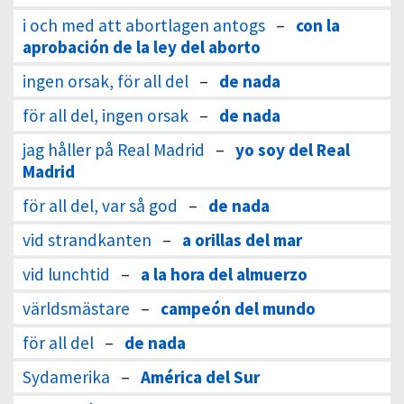
i och med att abortlagen antogs
–
con la
aprobación de la ley del aborto
ingen orsak, för all del
–
de nada
för all del, ingen orsak
–
de nada
jag håller på Real Madrid
–
yo soy del Real
Madrid
för all del, var så god
–
de nada
vid strandkanten
–
a orillas del mar
vid lunchtid
–
a la hora del almuerzo
världsmästare
–
campeón del mundo
för all del
–
de nada
Sydamerika
–
América del Sur