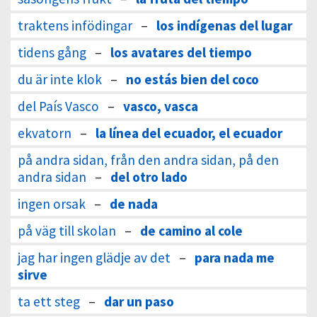
traktens infödingar
–
los indígenas del lugar
tidens gång
–
los avatares del tiempo
du är inte klok
–
no estás bien del coco
del País Vasco
–
vasco, vasca
ekvatorn
–
la línea del ecuador, el ecuador
på andra sidan, från den andra sidan, på den
andra sidan
–
del otro lado
ingen orsak
–
de nada
på väg till skolan
–
de camino al cole
jag har ingen glädje av det
–
para nada me
sirve
ta ett steg
–
dar un paso