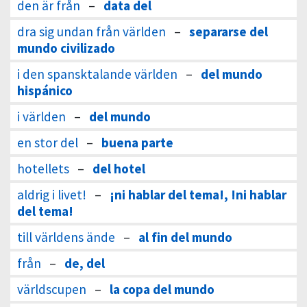
den är från
–
data del
dra sig undan från världen
–
separarse del
mundo civilizado
i den spansktalande världen
–
del mundo
hispánico
i världen
–
del mundo
en stor del
–
buena parte
hotellets
–
del hotel
aldrig i livet!
–
¡ni hablar del tema!, !ni hablar
del tema!
till världens ände
–
al fin del mundo
från
–
de, del
världscupen
–
la copa del mundo