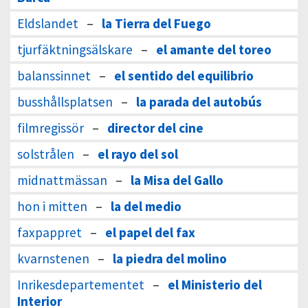
Eldslandet
–
la Tierra del Fuego
tjurfäktningsälskare
–
el amante del toreo
balanssinnet
–
el sentido del equilibrio
busshållsplatsen
–
la parada del autobús
filmregissör
–
director del cine
solstrålen
–
el rayo del sol
midnattmässan
–
la Misa del Gallo
hon i mitten
–
la del medio
faxpappret
–
el papel del fax
kvarnstenen
–
la piedra del molino
Inrikesdepartementet
–
el Ministerio del
Interior