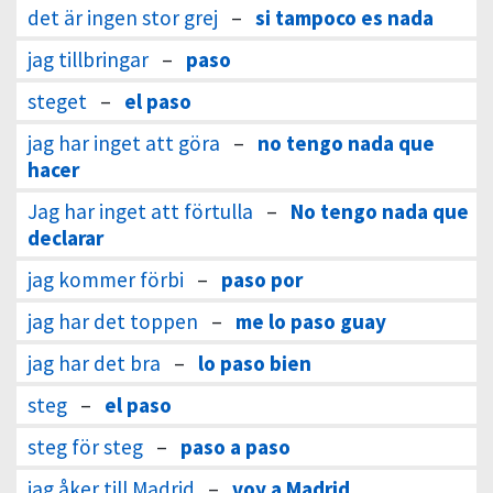
det är ingen stor grej
–
si tampoco es nada
jag tillbringar
–
paso
steget
–
el paso
jag har inget att göra
–
no tengo nada que
hacer
Jag har inget att förtulla
–
No tengo nada que
declarar
jag kommer förbi
–
paso por
jag har det toppen
–
me lo paso guay
jag har det bra
–
lo paso bien
steg
–
el paso
steg för steg
–
paso a paso
jag åker till Madrid
–
voy a Madrid