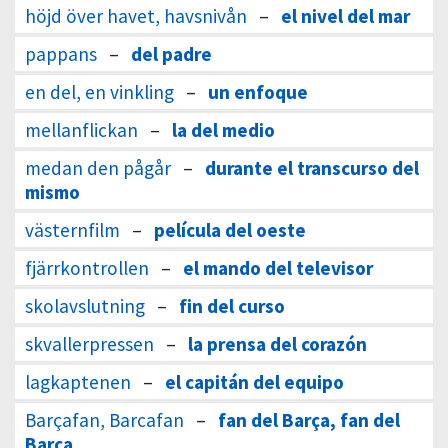
höjd över havet, havsnivån
–
el nivel del mar
pappans
–
del padre
en del, en vinkling
–
un enfoque
mellanflickan
–
la del medio
medan den pågår
–
durante el transcurso del
mismo
västernfilm
–
película del oeste
fjärrkontrollen
–
el mando del televisor
skolavslutning
–
fin del curso
skvallerpressen
–
la prensa del corazón
lagkaptenen
–
el capitán del equipo
Barçafan, Barcafan
–
fan del Barça, fan del
Barca