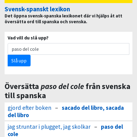
Svensk-spanskt lexikon
Det öppna svensk-spanska lexikonet där vi hjälps åt att
översätta ord till spanska och svenska.
Vad vill du slå upp?
Slå upp
Översätta
paso del cole
från svenska
till spanska
gjord efter boken
–
sacado del libro, sacada
del libro
jag struntar i plugget, jag skolkar
–
paso del
cole