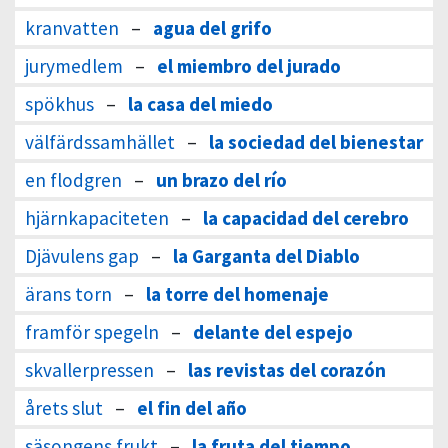
kranvatten
–
agua del grifo
jurymedlem
–
el miembro del jurado
spökhus
–
la casa del miedo
välfärdssamhället
–
la sociedad del bienestar
en flodgren
–
un brazo del río
hjärnkapaciteten
–
la capacidad del cerebro
Djävulens gap
–
la Garganta del Diablo
ärans torn
–
la torre del homenaje
framför spegeln
–
delante del espejo
skvallerpressen
–
las revistas del corazón
årets slut
–
el fin del año
säsongens frukt
–
la fruta del tiempo