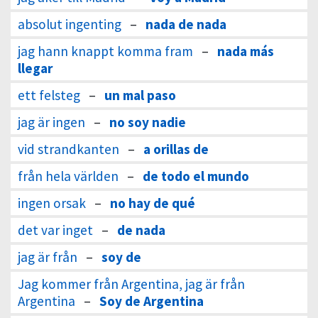
absolut ingenting
–
nada de nada
jag hann knappt komma fram
–
nada más
llegar
ett felsteg
–
un mal paso
jag är ingen
–
no soy nadie
vid strandkanten
–
a orillas de
från hela världen
–
de todo el mundo
ingen orsak
–
no hay de qué
det var inget
–
de nada
jag är från
–
soy de
Jag kommer från Argentina, jag är från
Argentina
–
Soy de Argentina