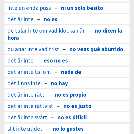
inte en enda puss
–
ni un solo besito
det är inte
–
no es
de talar inte om vad klockan är
–
no dicen la
hora
du anar inte vad trist
–
no veas qué aburrido
det är inte
–
eso no es
det är inte tal om
–
nada de
det finns inte
–
no hay
det är inte rätt
–
no es propio
det är inte rättvist
–
no es justo
det är inte svårt
–
no es difícil
slit inte ut det
–
no lo gastes