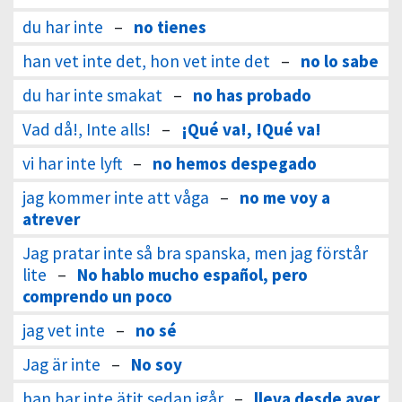
du har inte
–
no tienes
han vet inte det, hon vet inte det
–
no lo sabe
du har inte smakat
–
no has probado
Vad då!, Inte alls!
–
¡Qué va!, !Qué va!
vi har inte lyft
–
no hemos despegado
jag kommer inte att våga
–
no me voy a
atrever
Jag pratar inte så bra spanska, men jag förstår
lite
–
No hablo mucho español, pero
comprendo un poco
jag vet inte
–
no sé
Jag är inte
–
No soy
han har inte ätit sedan igår
–
lleva desde ayer