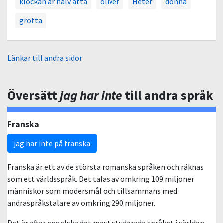
klockan är halv åtta
oliver
Heter
donna
grotta
Länkar till andra sidor
Översätt
jag har inte
till andra språk
Franska
jag har inte på franska
Franska är ett av de största romanska språken och räknas
som ett världsspråk. Det talas av omkring 109 miljoner
människor som modersmål och tillsammans med
andraspråkstalare av omkring 290 miljoner.
Det är efter engelska det mest studerade språket i världen