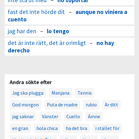
inte stå ut med
–
no soportar
fast det inte hörde dit
–
aunque no viniera a
cuento
jag har den
–
lo tengo
det är inte rätt, det är orimligt
–
no hay
derecho
Andra sökte efter
Jag ska plugga
Manjana
Tennis
God morgon
Puta de madre
rubio
Är ditt
jag saknar
Vänster
Cuello
Ämne
en gran
hola chica
ha det bra
i stället för