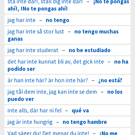
stå inte där!, ställ dig inte där!
–
¡No te pongas
ahí!, !No te pongas ahí!
jag har inte
–
no tengo
jag har inte så stor lust
–
no tengo muchas
ganas
jag har inte studerat
–
no he estudiado
det har inte kunnat bli av, det gick inte
–
no ha
podido ser
är han inte här? är hon inte här?
–
¿no está?
jag tål dem inte, jag kan inte se dem
–
no los
puedo ver
inte alls, där har ni fel
–
qué va
jag är inte hungrig
–
no tengo hambre
Vad säger du! Det menar du inte!
–
¡No me