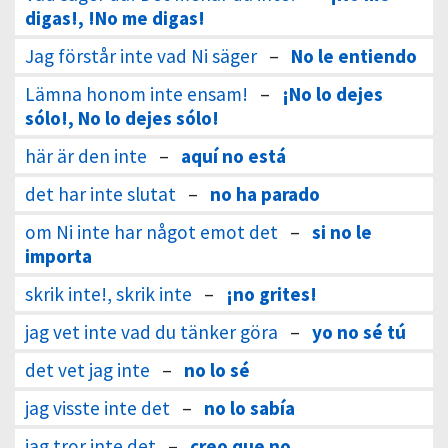
digas!, !No me digas!
Jag förstår inte vad Ni säger
–
No le entiendo
Lämna honom inte ensam!
–
¡No lo dejes
sólo!, No lo dejes sólo!
här är den inte
–
aquí no está
det har inte slutat
–
no ha parado
om Ni inte har något emot det
–
si no le
importa
skrik inte!, skrik inte
–
¡no grites!
jag vet inte vad du tänker göra
–
yo no sé tú
det vet jag inte
–
no lo sé
jag visste inte det
–
no lo sabía
jag tror inte det
–
creo que no