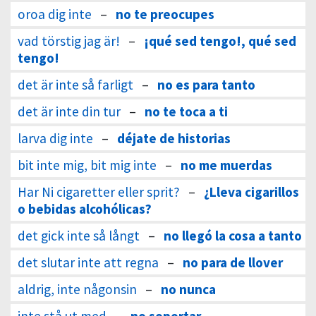
oroa dig inte
–
no te preocupes
vad törstig jag är!
–
¡qué sed tengo!, qué sed
tengo!
det är inte så farligt
–
no es para tanto
det är inte din tur
–
no te toca a ti
larva dig inte
–
déjate de historias
bit inte mig, bit mig inte
–
no me muerdas
Har Ni cigaretter eller sprit?
–
¿Lleva cigarillos
o bebidas alcohólicas?
det gick inte så långt
–
no llegó la cosa a tanto
det slutar inte att regna
–
no para de llover
aldrig, inte någonsin
–
no nunca