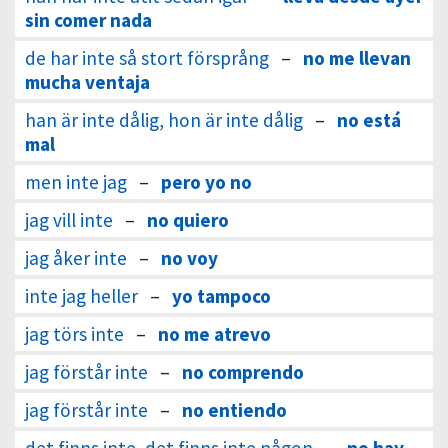
sin comer nada
de har inte så stort försprång
–
no me llevan
mucha ventaja
han är inte dålig, hon är inte dålig
–
no está
mal
men inte jag
–
pero yo no
jag vill inte
–
no quiero
jag åker inte
–
no voy
inte jag heller
–
yo tampoco
jag törs inte
–
no me atrevo
jag förstår inte
–
no comprendo
jag förstår inte
–
no entiendo