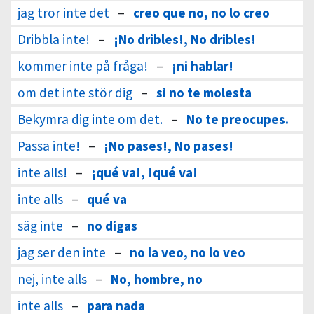
jag tror inte det
–
creo que no, no lo creo
Dribbla inte!
–
¡No dribles!, No dribles!
kommer inte på fråga!
–
¡ni hablar!
om det inte stör dig
–
si no te molesta
Bekymra dig inte om det.
–
No te preocupes.
Passa inte!
–
¡No pases!, No pases!
inte alls!
–
¡qué va!, !qué va!
inte alls
–
qué va
säg inte
–
no digas
jag ser den inte
–
no la veo, no lo veo
nej, inte alls
–
No, hombre, no
inte alls
–
para nada