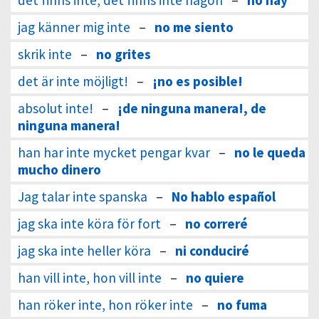
det finns inte, det finns inte någon
–
no hay
jag känner mig inte
–
no me siento
skrik inte
–
no grites
det är inte möjligt!
–
¡no es posible!
absolut inte!
–
¡de ninguna manera!, de
ninguna manera!
han har inte mycket pengar kvar
–
no le queda
mucho dinero
Jag talar inte spanska
–
No hablo español
jag ska inte köra för fort
–
no correré
jag ska inte heller köra
–
ni conduciré
han vill inte, hon vill inte
–
no quiere
han röker inte, hon röker inte
–
no fuma