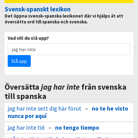
Svensk-spanskt lexikon
Det öppna svensk-spanska lexikonet där vi hjälps åt att
översätta ord till spanska och svenska.
Vad vill du slå upp?
Slå upp
Översätta
jag har inte
från svenska
till spanska
jag har inte sett dig här förut
–
no te he visto
nunca por aquí
jag har inte tid
–
no tengo tiempo