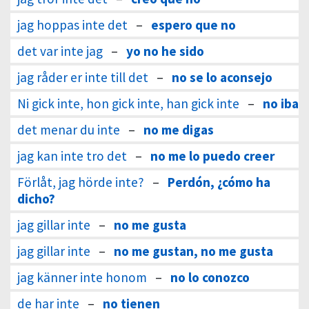
jag hoppas inte det
–
espero que no
det var inte jag
–
yo no he sido
jag råder er inte till det
–
no se lo aconsejo
Ni gick inte, hon gick inte, han gick inte
–
no iba
det menar du inte
–
no me digas
jag kan inte tro det
–
no me lo puedo creer
Förlåt, jag hörde inte?
–
Perdón, ¿cómo ha
dicho?
jag gillar inte
–
no me gusta
jag gillar inte
–
no me gustan, no me gusta
jag känner inte honom
–
no lo conozco
de har inte
–
no tienen