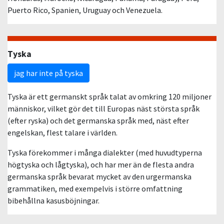
Puerto Rico, Spanien, Uruguay och Venezuela.
Tyska
jag har inte på tyska
Tyska är ett germanskt språk talat av omkring 120 miljoner
människor, vilket gör det till Europas näst största språk
(efter ryska) och det germanska språk med, näst efter
engelskan, flest talare i världen.
Tyska förekommer i många dialekter (med huvudtyperna
högtyska och lågtyska), och har mer än de flesta andra
germanska språk bevarat mycket av den urgermanska
grammatiken, med exempelvis i större omfattning
bibehållna kasusböjningar.