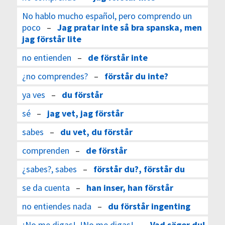
No hablo mucho español, pero comprendo un
poco
–
Jag pratar inte så bra spanska, men
jag förstår lite
no entienden
–
de förstår inte
¿no comprendes?
–
förstår du inte?
ya ves
–
du förstår
sé
–
jag vet, jag förstår
sabes
–
du vet, du förstår
comprenden
–
de förstår
¿sabes?, sabes
–
förstår du?, förstår du
se da cuenta
–
han inser, han förstår
no entiendes nada
–
du förstår ingenting
¡No me digas!, !No me digas!
–
Vad säger du!