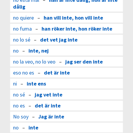
dålig
no quiere
–
han vill inte, hon vill inte
no fuma
–
han röker inte, hon röker inte
no lo sé
–
det vet jag inte
no
–
inte, nej
no la veo, no lo veo
–
jag ser den inte
eso no es
–
det är inte
ni
–
inte ens
no sé
–
jag vet inte
no es
–
det är inte
No soy
–
Jag är inte
no
–
inte