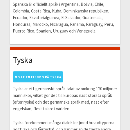
Spanska är officiellt språk i Argentina, Bolivia, Chile,
Colombia, Costa Rica, Kuba, Dominikanska republiken,
Ecuador, Ekvatorialguinea, El Salvador, Guatemala,
Honduras, Marocko, Nicaragua, Panama, Paraguay, Peru,
Puerto Rico, Spanien, Uruguay och Venezuela.
Tyska
NO LE ENTIENDO PÅ TYSKA
Tyska är ett germanskt språk talat av omkring 120 miljoner
människor, vilket gör det till Europas näst största språk
(efter ryska) och det germanska språk med, näst efter
engelskan, flest talare i världen.
Tyska förekommer i många dialekter (med huvudtyperna
högtyska och lågtyska), och har mer än de flesta andra