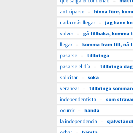
que salga el condenao
–
måtte
anticiparse
–
hinna före, kom
nada más llegar
–
jag hann k
volver
–
gå tillbaka, komma t
llegar
–
komma fram till, nå ti
pasarse
–
tillbringa
pasarse el día
–
tillbringa da
solicitar
–
söka
veranear
–
tillbringa sommar
independentista
–
som strävar
ocurrir
–
hända
la independencia
–
självständ
echar
–
hämta