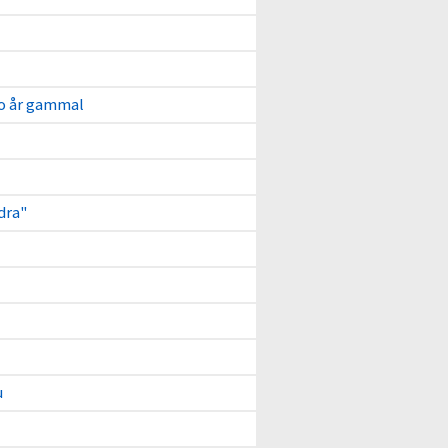
go år gammal
dra"
u