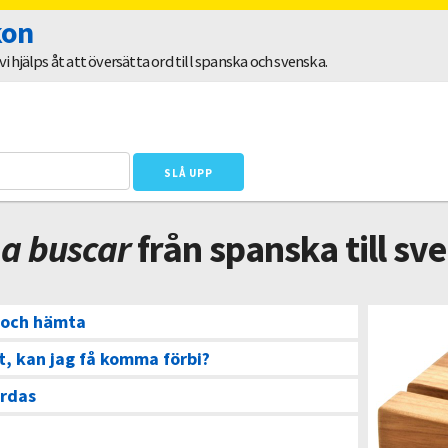
kon
 hjälps åt att översätta ord till spanska och svenska.
 a buscar
från spanska till sv
 och hämta
t, kan jag få komma förbi?
ärdas