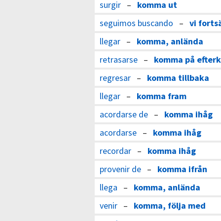
surgir
–
komma ut
seguimos buscando
–
vi forts
llegar
–
komma, anlända
retrasarse
–
komma på efterk
regresar
–
komma tillbaka
llegar
–
komma fram
acordarse de
–
komma ihåg
acordarse
–
komma ihåg
recordar
–
komma ihåg
provenir de
–
komma ifrån
llega
–
komma, anlända
venir
–
komma, följa med