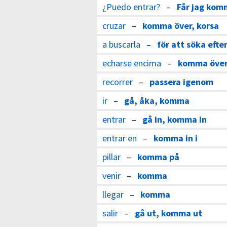
¿Puedo entrar?
–
Får jag kom
cruzar
–
komma över, korsa
a buscarla
–
för att söka efte
echarse encima
–
komma över 
recorrer
–
passera igenom
ir
–
gå, åka, komma
entrar
–
gå in, komma in
entrar en
–
komma in i
pillar
–
komma på
venir
–
komma
llegar
–
komma
salir
–
gå ut, komma ut