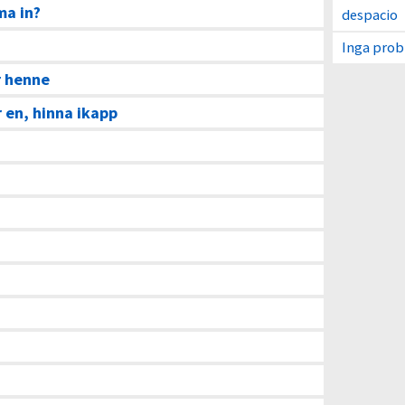
ma in?
despacio
Inga pro
r henne
en, hinna ikapp