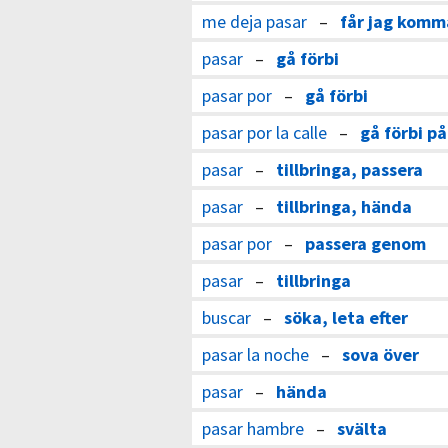
me deja pasar
–
får jag komma
pasar
–
gå förbi
pasar por
–
gå förbi
pasar por la calle
–
gå förbi p
pasar
–
tillbringa, passera
pasar
–
tillbringa, hända
pasar por
–
passera genom
pasar
–
tillbringa
buscar
–
söka, leta efter
pasar la noche
–
sova över
pasar
–
hända
pasar hambre
–
svälta