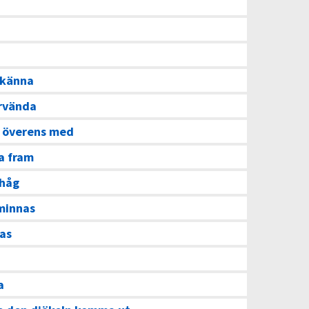
 känna
rvända
 överens med
a fram
ihåg
minnas
as
a