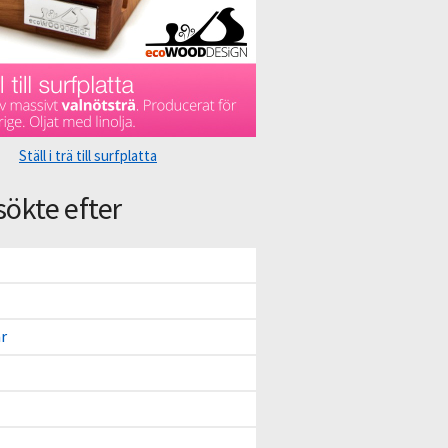
Ställ i trä till surfplatta
sökte efter
r