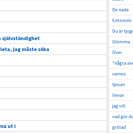
De nada
Entonces
Du är tju
 självständighet
Glömma
leta, jag måste söka
Över
"några an
vamos
tjosan
llevar
jag vill
vad gör d
a ut i
grillad