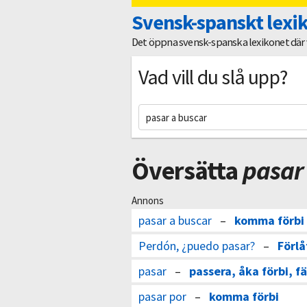
Svensk-spanskt lexi
Det öppna svensk-spanska lexikonet där vi
Vad vill du slå upp?
Översätta
pasar
Annons
pasar a buscar
–
komma förbi
Perdón, ¿puedo pasar?
–
Förlå
pasar
–
passera, åka förbi, f
pasar por
–
komma förbi