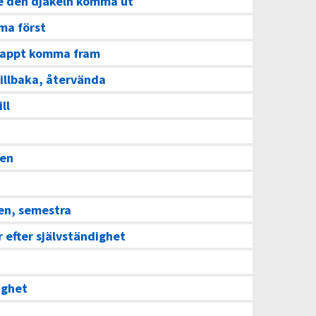
 den djäkeln komma ut
ma först
nappt komma fram
illbaka, återvända
ll
gen
en, semestra
 efter självständighet
ighet