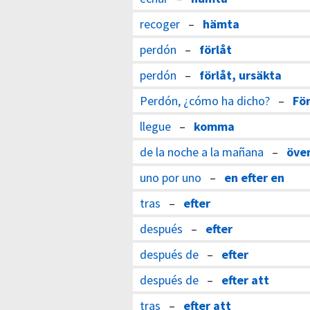
recoger
–
hämta
perdón
–
förlåt
perdón
–
förlåt, ursäkta
Perdón, ¿cómo ha dicho?
–
För
llegue
–
komma
de la noche a la mañana
–
över
uno por uno
–
en efter en
tras
–
efter
después
–
efter
después de
–
efter
después de
–
efter att
tras
–
efter att