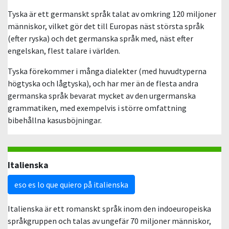
Tyska är ett germanskt språk talat av omkring 120 miljoner
människor, vilket gör det till Europas näst största språk
(efter ryska) och det germanska språk med, näst efter
engelskan, flest talare i världen.
Tyska förekommer i många dialekter (med huvudtyperna
högtyska och lågtyska), och har mer än de flesta andra
germanska språk bevarat mycket av den urgermanska
grammatiken, med exempelvis i större omfattning
bibehållna kasusböjningar.
Italienska
eso es lo que quiero på italienska
Italienska är ett romanskt språk inom den indoeuropeiska
språkgruppen och talas av ungefär 70 miljoner människor,