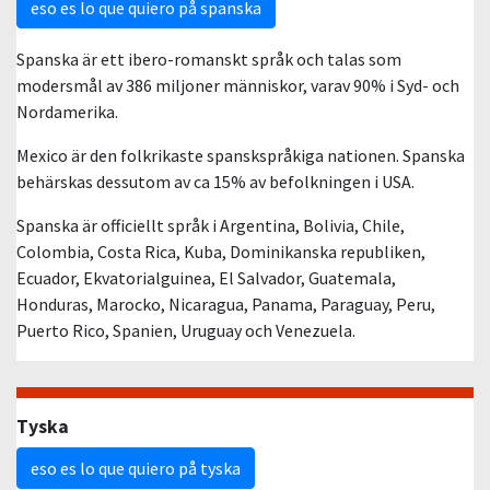
eso es lo que quiero på spanska
Spanska är ett ibero-romanskt språk och talas som
modersmål av 386 miljoner människor, varav 90% i Syd- och
Nordamerika.
Mexico är den folkrikaste spanskspråkiga nationen. Spanska
behärskas dessutom av ca 15% av befolkningen i USA.
Spanska är officiellt språk i Argentina, Bolivia, Chile,
Colombia, Costa Rica, Kuba, Dominikanska republiken,
Ecuador, Ekvatorialguinea, El Salvador, Guatemala,
Honduras, Marocko, Nicaragua, Panama, Paraguay, Peru,
Puerto Rico, Spanien, Uruguay och Venezuela.
Tyska
eso es lo que quiero på tyska