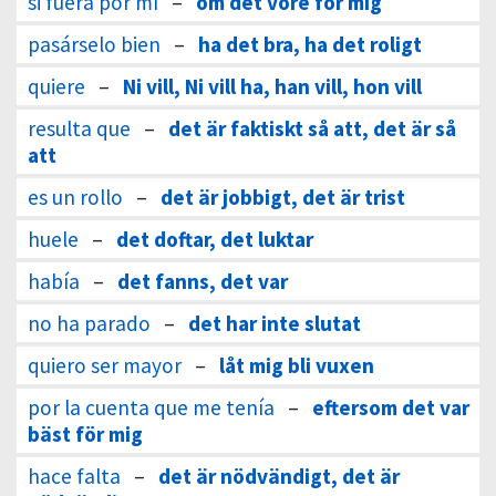
si fuera por mí
–
om det vore för mig
pasárselo bien
–
ha det bra, ha det roligt
quiere
–
Ni vill, Ni vill ha, han vill, hon vill
resulta que
–
det är faktiskt så att, det är så
att
es un rollo
–
det är jobbigt, det är trist
huele
–
det doftar, det luktar
había
–
det fanns, det var
no ha parado
–
det har inte slutat
quiero ser mayor
–
låt mig bli vuxen
por la cuenta que me tenía
–
eftersom det var
bäst för mig
hace falta
–
det är nödvändigt, det är