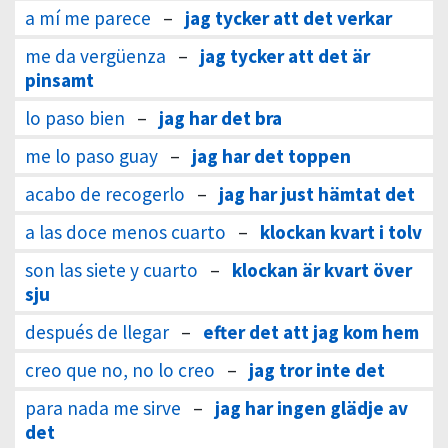
a mí me parece
–
jag tycker att det verkar
me da vergüenza
–
jag tycker att det är
pinsamt
lo paso bien
–
jag har det bra
me lo paso guay
–
jag har det toppen
acabo de recogerlo
–
jag har just hämtat det
a las doce menos cuarto
–
klockan kvart i tolv
son las siete y cuarto
–
klockan är kvart över
sju
después de llegar
–
efter det att jag kom hem
creo que no, no lo creo
–
jag tror inte det
para nada me sirve
–
jag har ingen glädje av
det