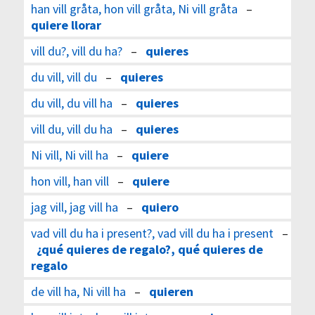
han vill gråta, hon vill gråta, Ni vill gråta
–
quiere llorar
vill du?, vill du ha?
–
quieres
du vill, vill du
–
quieres
du vill, du vill ha
–
quieres
vill du, vill du ha
–
quieres
Ni vill, Ni vill ha
–
quiere
hon vill, han vill
–
quiere
jag vill, jag vill ha
–
quiero
vad vill du ha i present?, vad vill du ha i present
–
¿qué quieres de regalo?, qué quieres de
regalo
de vill ha, Ni vill ha
–
quieren