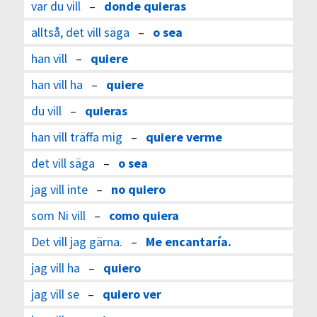
var du vill
–
donde quieras
alltså, det vill säga
–
o sea
han vill
–
quiere
han vill ha
–
quiere
du vill
–
quieras
han vill träffa mig
–
quiere verme
det vill säga
–
o sea
jag vill inte
–
no quiero
som Ni vill
–
como quiera
Det vill jag gärna.
–
Me encantaría.
jag vill ha
–
quiero
jag vill se
–
quiero ver