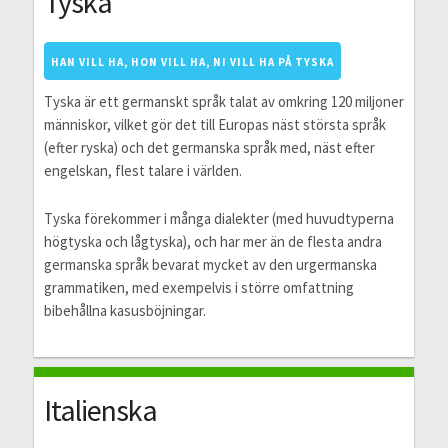
Tyska
HAN VILL HA, HON VILL HA, NI VILL HA PÅ TYSKA
Tyska är ett germanskt språk talat av omkring 120 miljoner
människor, vilket gör det till Europas näst största språk
(efter ryska) och det germanska språk med, näst efter
engelskan, flest talare i världen.
Tyska förekommer i många dialekter (med huvudtyperna
högtyska och lågtyska), och har mer än de flesta andra
germanska språk bevarat mycket av den urgermanska
grammatiken, med exempelvis i större omfattning
bibehållna kasusböjningar.
Italienska