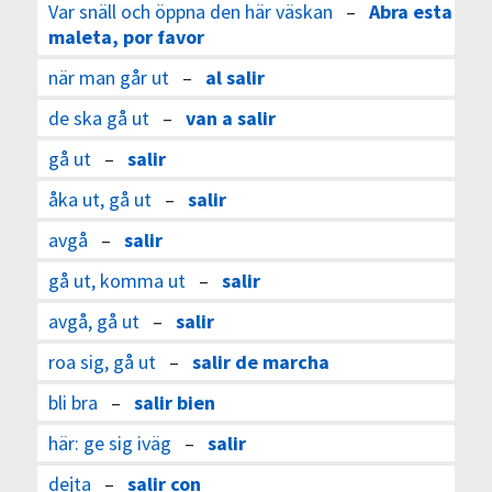
Var snäll och öppna den här väskan
–
Abra esta
maleta, por favor
när man går ut
–
al salir
de ska gå ut
–
van a salir
gå ut
–
salir
åka ut, gå ut
–
salir
avgå
–
salir
gå ut, komma ut
–
salir
avgå, gå ut
–
salir
roa sig, gå ut
–
salir de marcha
bli bra
–
salir bien
här: ge sig iväg
–
salir
dejta
–
salir con