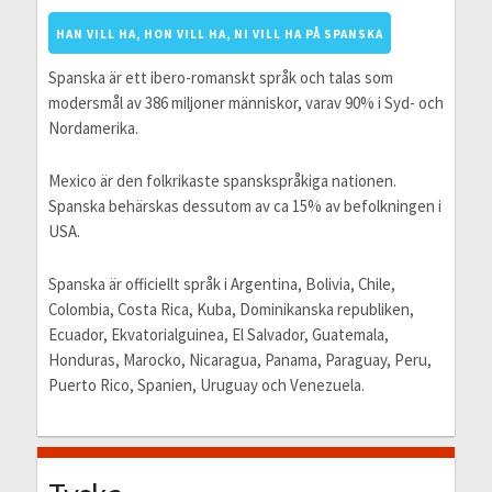
HAN VILL HA, HON VILL HA, NI VILL HA PÅ SPANSKA
Spanska är ett ibero-romanskt språk och talas som
modersmål av 386 miljoner människor, varav 90% i Syd- och
Nordamerika.
Mexico är den folkrikaste spanskspråkiga nationen.
Spanska behärskas dessutom av ca 15% av befolkningen i
USA.
Spanska är officiellt språk i Argentina, Bolivia, Chile,
Colombia, Costa Rica, Kuba, Dominikanska republiken,
Ecuador, Ekvatorialguinea, El Salvador, Guatemala,
Honduras, Marocko, Nicaragua, Panama, Paraguay, Peru,
Puerto Rico, Spanien, Uruguay och Venezuela.