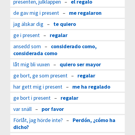
presenten, julklappen
–
el regalo
de gav mig i present
–
me regalaron
jag älskar dig
–
te quiero
ge i present
–
regalar
ansedd som
–
considerado como,
considerada como
låt mig bli vuxen
–
quiero ser mayor
ge bort, ge som present
–
regalar
har gett mig i present
–
me ha regalado
ge bort i present
–
regalar
var snäll
–
por favor
Förlåt, jag hörde inte?
–
Perdón, ¿cómo ha
dicho?