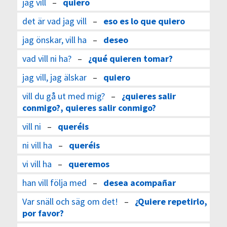
jag vill
–
quiero
det är vad jag vill
–
eso es lo que quiero
jag önskar, vill ha
–
deseo
vad vill ni ha?
–
¿qué quieren tomar?
jag vill, jag älskar
–
quiero
vill du gå ut med mig?
–
¿quieres salir
conmigo?, quieres salir conmigo?
vill ni
–
queréis
ni vill ha
–
queréis
vi vill ha
–
queremos
han vill följa med
–
desea acompañar
Var snäll och säg om det!
–
¿Quiere repetirlo,
por favor?