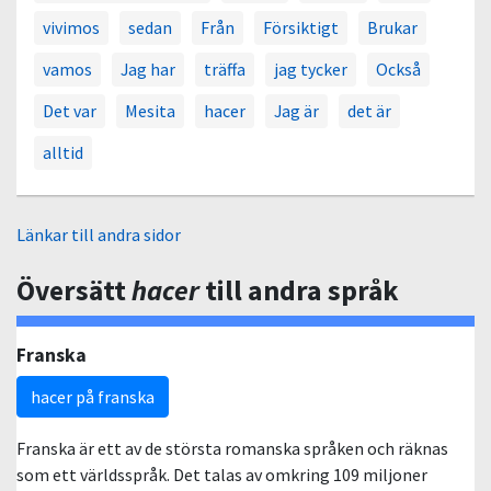
vivimos
sedan
Från
Försiktigt
Brukar
vamos
Jag har
träffa
jag tycker
Också
Det var
Mesita
hacer
Jag är
det är
alltid
Länkar till andra sidor
Översätt
hacer
till andra språk
Franska
hacer på franska
Franska är ett av de största romanska språken och räknas
som ett världsspråk. Det talas av omkring 109 miljoner