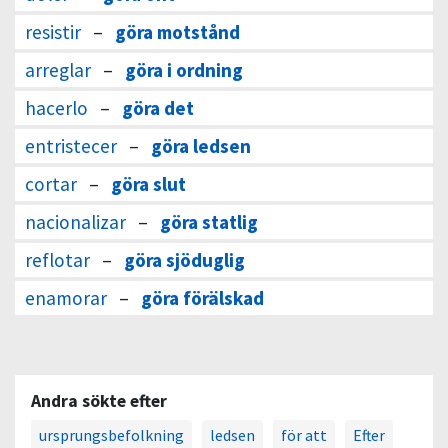
resistir
–
göra motstånd
arreglar
–
göra i ordning
hacerlo
–
göra det
entristecer
–
göra ledsen
cortar
–
göra slut
nacionalizar
–
göra statlig
reflotar
–
göra sjöduglig
enamorar
–
göra förälskad
Andra sökte efter
ursprungsbefolkning
ledsen
för att
Efter