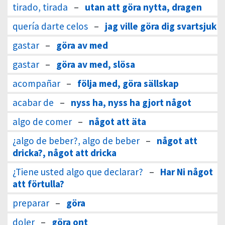
tirado, tirada
–
utan att göra nytta, dragen
quería darte celos
–
jag ville göra dig svartsjuk
gastar
–
göra av med
gastar
–
göra av med, slösa
acompañar
–
följa med, göra sällskap
acabar de
–
nyss ha, nyss ha gjort något
algo de comer
–
något att äta
¿algo de beber?, algo de beber
–
något att
dricka?, något att dricka
¿Tiene usted algo que declarar?
–
Har Ni något
att förtulla?
preparar
–
göra
doler
–
göra ont