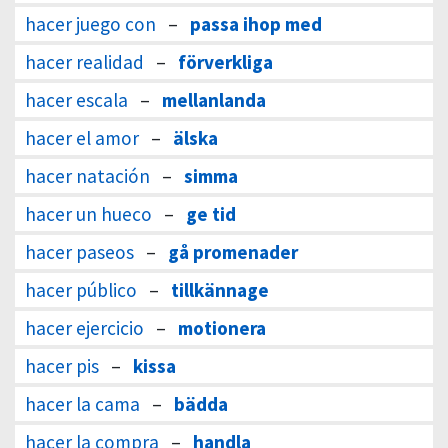
hacer juego con
–
passa ihop med
hacer realidad
–
förverkliga
hacer escala
–
mellanlanda
hacer el amor
–
älska
hacer natación
–
simma
hacer un hueco
–
ge tid
hacer paseos
–
gå promenader
hacer público
–
tillkännage
hacer ejercicio
–
motionera
hacer pis
–
kissa
hacer la cama
–
bädda
hacer la compra
–
handla