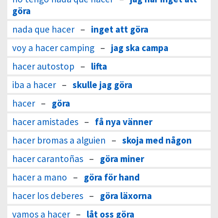
göra
nada que hacer
–
inget att göra
voy a hacer camping
–
jag ska campa
hacer autostop
–
lifta
iba a hacer
–
skulle jag göra
hacer
–
göra
hacer amistades
–
få nya vänner
hacer bromas a alguien
–
skoja med någon
hacer carantoñas
–
göra miner
hacer a mano
–
göra för hand
hacer los deberes
–
göra läxorna
vamos a hacer
–
låt oss göra