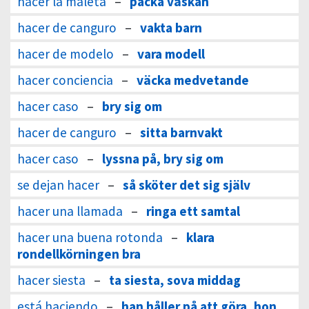
hacer la maleta
–
packa väskan
hacer de canguro
–
vakta barn
hacer de modelo
–
vara modell
hacer conciencia
–
väcka medvetande
hacer caso
–
bry sig om
hacer de canguro
–
sitta barnvakt
hacer caso
–
lyssna på, bry sig om
se dejan hacer
–
så sköter det sig själv
hacer una llamada
–
ringa ett samtal
hacer una buena rotonda
–
klara
rondellkörningen bra
hacer siesta
–
ta siesta, sova middag
está haciendo
–
han håller på att göra, hon