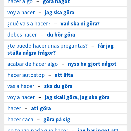
hacer algo
–
göra något
voy a hacer
–
jag ska göra
¿qué vais a hacer?
–
vad ska ni göra?
debes hacer
–
du bör göra
¿te puedo hacer unas preguntas?
–
får jag
ställa några frågor?
acabar de hacer algo
–
nyss ha gjort något
hacer autostop
–
att lifta
vas a hacer
–
ska du göra
voy a hacer
–
jag skall göra, jag ska göra
hacer
–
att göra
hacer caca
–
göra på sig
no tengo nada que hacer
–
jag har inget att