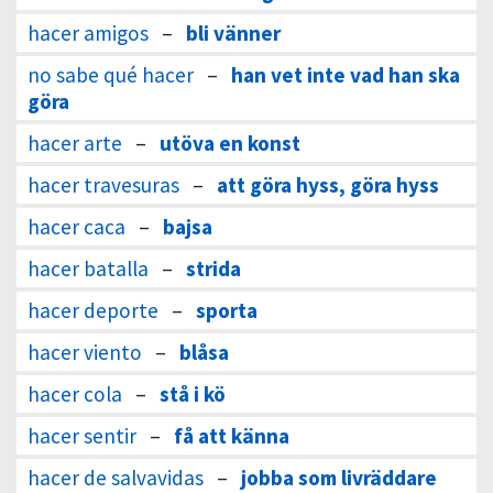
hacer amigos
–
bli vänner
no sabe qué hacer
–
han vet inte vad han ska
göra
hacer arte
–
utöva en konst
hacer travesuras
–
att göra hyss, göra hyss
hacer caca
–
bajsa
hacer batalla
–
strida
hacer deporte
–
sporta
hacer viento
–
blåsa
hacer cola
–
stå i kö
hacer sentir
–
få att känna
hacer de salvavidas
–
jobba som livräddare