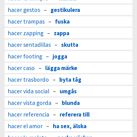
hacer gestos
–
gestikulera
hacer trampas
–
fuska
hacer zapping
–
zappa
hacer sentadillas
–
skutta
hacer footing
–
jogga
hacer caso
–
lägga märke
hacer trasbordo
–
byta tåg
hacer vida social
–
umgås
hacer vista gorda
–
blunda
hacer referencia
–
referera till
hacer el amor
–
ha sex, älska