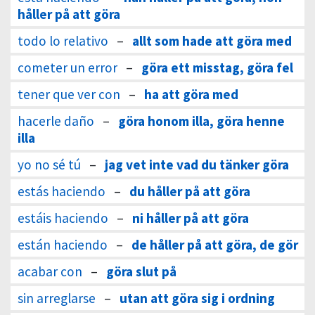
håller på att göra
todo lo relativo
–
allt som hade att göra med
cometer un error
–
göra ett misstag, göra fel
tener que ver con
–
ha att göra med
hacerle daño
–
göra honom illa, göra henne
illa
yo no sé tú
–
jag vet inte vad du tänker göra
estás haciendo
–
du håller på att göra
estáis haciendo
–
ni håller på att göra
están haciendo
–
de håller på att göra, de gör
acabar con
–
göra slut på
sin arreglarse
–
utan att göra sig i ordning