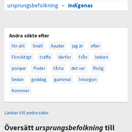
ursprungsbefolkning
–
indígenas
Andra sökte efter
för att
Snäll
Ayudar
jag är
efter
Försiktigt
träffa
därför
från
ledsen
porque
Poder
tårta
det var
Rolig
Sedan
goddag
gammal
Imorgon
Kommer
Länkar till andra sidor
Översätt
ursprungsbefolkning
till