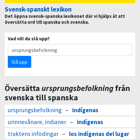
Svensk-spanskt lexikon
Det öppna svensk-spanska lexikonet där vi hjälps åt att
översätta ord till spanska och svenska.
Vad vill du slå upp?
Slå upp
Översätta
ursprungsbefolkning
från
svenska till spanska
ursprungsbefolkning
–
indígenas
urinnevånare, indianer
–
indígenas
traktens infödingar
–
los indígenas del lugar