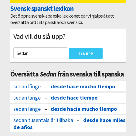
Svensk-spanskt lexikon
Det öppna svensk-spanska lexikonet där vi hjälps åt att
översätta ord till spanska och svenska.
Vad vill du slå upp?
Översätta
Sedan
från svenska till spanska
sedan länge
–
desde hace mucho tiempo
sedan länge
–
desde hace tiempo
sedan länge
–
desde hacía mucho tiempo
sedan tusentals år tillbaka
–
desde hace miles
de años