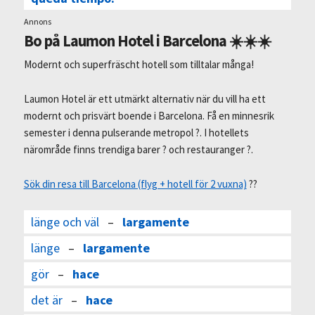
Annons
Bo på Laumon Hotel i Barcelona ☀️☀️☀️
Modernt och superfräscht hotell som tilltalar många!
Laumon Hotel är ett utmärkt alternativ när du vill ha ett
modernt och prisvärt boende i Barcelona. Få en minnesrik
semester i denna pulserande metropol ?. I hotellets
närområde finns trendiga barer ? och restauranger ?.
Sök din resa till Barcelona (flyg + hotell för 2 vuxna)
??
länge och väl
–
largamente
länge
–
largamente
gör
–
hace
det är
–
hace