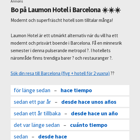
Annons
Bo på Laumon Hotel i Barcelona ☀️☀️☀️
Modernt och superfräscht hotell som tilltalar många!
Laumon Hotel är ett utmärkt alternativ när du vill ha ett
modernt och prisvärt boende i Barcelona. Få en minnesrik
semester i denna pulserande metropol ?. I hotellets
närområde finns trendiga barer ? och restauranger ?.
Sök din resa till Barcelona (flyg + hotell för 2 vuxna)
??
för länge sedan
–
hace tiempo
sedan ett par år
–
desde hace unos años
sedan ett år tillbaka
–
desde hace un año
det var länge sedan
–
cuánto tiempo
sedan
–
desde hace