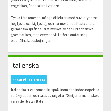
(efter ryska) och det germanska språk med, näst efter
engelskan, flest talare i världen.
Tyska förekommer i många dialekter (med huvudtyperna
högtyska och lågtyska), och har mer än de flesta andra
germanska språk bevarat mycket av den urgermanska
grammatiken, med exempelvis i större omfattning
bibehållna kasusböjningar.
Italienska
SEDAN PÅ ITALIENSKA
Italienska är ett romanskt språk inom den indoeuropeiska
språkgruppen och talas av ungefär 70 miljoner människor,
varav de flesta i Italien.