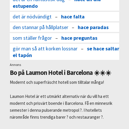
estupendo
det är nödvändigt
–
hace falta
den stannar på hållplatser
–
hace paradas
som ställer frågor
–
hace preguntas
gör man så att korken lossnar
–
se hace saltar
el tapón
Annons
Bo på Laumon Hotel i Barcelona ☀️☀️☀️
Modernt och superfräscht hotell som tilltalar många!
Laumon Hotel är ett utmärkt alternativ när du vill ha ett
modernt och prisvärt boende i Barcelona. Få en minnesrik
semester i denna pulserande metropol ?. I hotellets
närområde finns trendiga barer ? och restauranger ?.