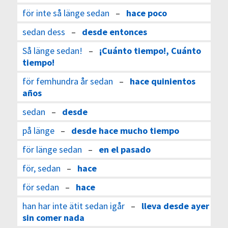
för inte så länge sedan
–
hace poco
sedan dess
–
desde entonces
Så länge sedan!
–
¡Cuánto tiempo!, Cuánto
tiempo!
för femhundra år sedan
–
hace quinientos
años
sedan
–
desde
på länge
–
desde hace mucho tiempo
för länge sedan
–
en el pasado
för, sedan
–
hace
för sedan
–
hace
han har inte ätit sedan igår
–
lleva desde ayer
sin comer nada