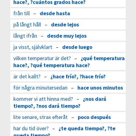
hace?, ?cuántos grados hace?
från till
–
desde hasta
på långt håll
–
desde lejos
långt ifrån
–
desde muy lejos
ja visst, självklart
–
desde luego
vilken temperatur är det?
–
¿qué temperatura
hace?, ?qué temperatura hace?
är det kallt?
–
¿hace frío?, ?hace frío?
för några minutersedan
–
hace unos minutos
kommer vi att hinna med?
–
¿nos dará
tiempo?, ?nos dará tiempo?
lite senare, strax efteråt
–
poco después
har du tid över?
–
¿te queda tiempo?, ?te
queda tiempo?