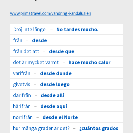
www.primatravel.com/vandring-i-andalusien
Dröj inte länge.
–
No tardes mucho.
från
–
desde
från det att
–
desde que
det är mycket varmt
–
hace mucho calor
varifrån
–
desde donde
givetvis
–
desde luego
därifrån
–
desde allí
härifrån
–
desde aquí
norrifrån
–
desde el Norte
hur många grader är det?
–
¿cuántos grados