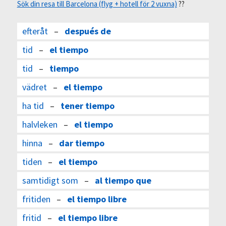
Sök din resa till Barcelona (flyg + hotell för 2 vuxna)
??
efteråt
–
después de
tid
–
el tiempo
tid
–
tiempo
vädret
–
el tiempo
ha tid
–
tener tiempo
halvleken
–
el tiempo
hinna
–
dar tiempo
tiden
–
el tiempo
samtidigt som
–
al tiempo que
fritiden
–
el tiempo libre
fritid
–
el tiempo libre