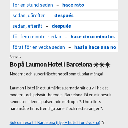
för en stund sedan
–
hace rato
sedan, därefter
–
después
sedan, efteråt
–
después
för fem minuter sedan
–
hace cinco minutos
först för en vecka sedan
–
hasta hace una no
Annons
Bo på Laumon Hotel i Barcelona ☀️☀️☀️
Modernt och superfräscht hotell som tilltalar många!
Laumon Hotel är ett utmärkt alternativ när du vill ha ett
modernt och prisvärt boende i Barcelona. Få en minnesrik
semester i denna pulserande metropol ?. I hotellets
närområde finns trendiga barer ? och restauranger ?.
Sök din resa till Barcelona (flyg + hotell för 2 vuxna)
??