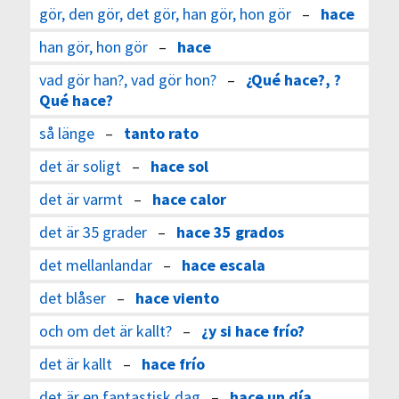
gör, den gör, det gör, han gör, hon gör
–
hace
han gör, hon gör
–
hace
vad gör han?, vad gör hon?
–
¿Qué hace?, ?
Qué hace?
så länge
–
tanto rato
det är soligt
–
hace sol
det är varmt
–
hace calor
det är 35 grader
–
hace 35 grados
det mellanlandar
–
hace escala
det blåser
–
hace viento
och om det är kallt?
–
¿y si hace frío?
det är kallt
–
hace frío
det är en fantastisk dag
–
hace un día