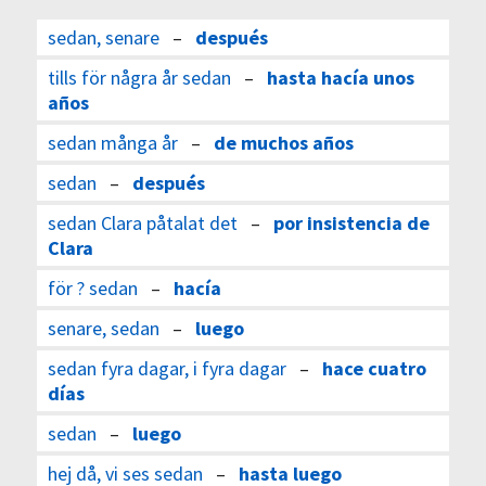
sedan, senare
–
después
tills för några år sedan
–
hasta hacía unos
años
sedan många år
–
de muchos años
sedan
–
después
sedan Clara påtalat det
–
por insistencia de
Clara
för ? sedan
–
hacía
senare, sedan
–
luego
sedan fyra dagar, i fyra dagar
–
hace cuatro
días
sedan
–
luego
hej då, vi ses sedan
–
hasta luego