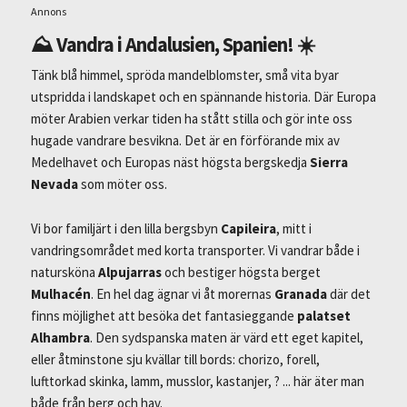
Annons
⛰ Vandra i Andalusien, Spanien! ☀️
Tänk blå himmel, spröda mandelblomster, små vita byar
utspridda i landskapet och en spännande historia. Där Europa
möter Arabien verkar tiden ha stått stilla och gör inte oss
hugade vandrare besvikna. Det är en förförande mix av
Medelhavet och Europas näst högsta bergskedja
Sierra
Nevada
som möter oss.
Vi bor familjärt i den lilla bergsbyn
Capileira
, mitt i
vandringsområdet med korta transporter. Vi vandrar både i
natursköna
Alpujarras
och bestiger högsta berget
Mulhacén
. En hel dag ägnar vi åt morernas
Granada
där det
finns möjlighet att besöka det fantasieggande
palatset
Alhambra
. Den sydspanska maten är värd ett eget kapitel,
eller åtminstone sju kvällar till bords: chorizo, forell,
lufttorkad skinka, lamm, musslor, kastanjer, ? ... här äter man
både från berg och hav.