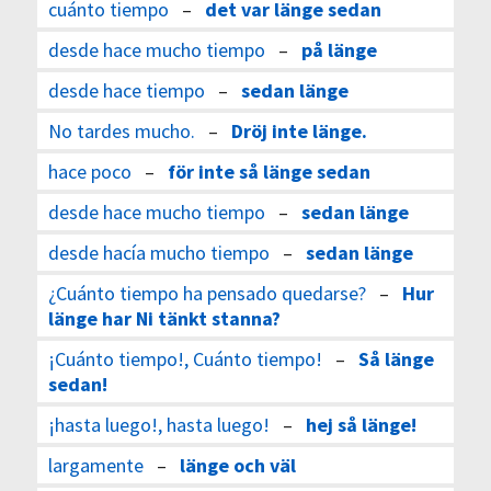
cuánto tiempo
–
det var länge sedan
desde hace mucho tiempo
–
på länge
desde hace tiempo
–
sedan länge
No tardes mucho.
–
Dröj inte länge.
hace poco
–
för inte så länge sedan
desde hace mucho tiempo
–
sedan länge
desde hacía mucho tiempo
–
sedan länge
¿Cuánto tiempo ha pensado quedarse?
–
Hur
länge har Ni tänkt stanna?
¡Cuánto tiempo!, Cuánto tiempo!
–
Så länge
sedan!
¡hasta luego!, hasta luego!
–
hej så länge!
largamente
–
länge och väl