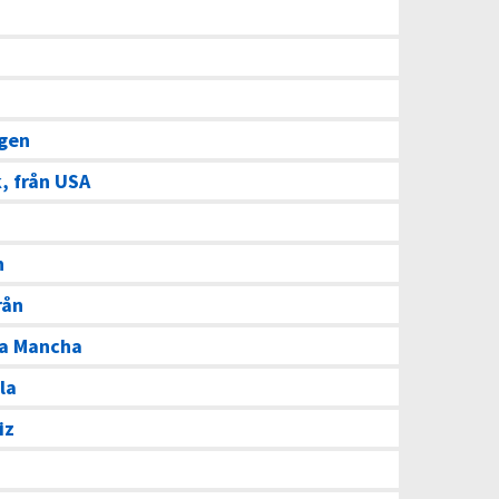
ngen
, från USA
n
rån
La Mancha
la
iz