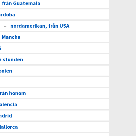
–
från Guatemala
órdoba
a
–
nordamerikan, från USA
La Mancha
á
n stunden
onien
 från honom
Valencia
adrid
allorca