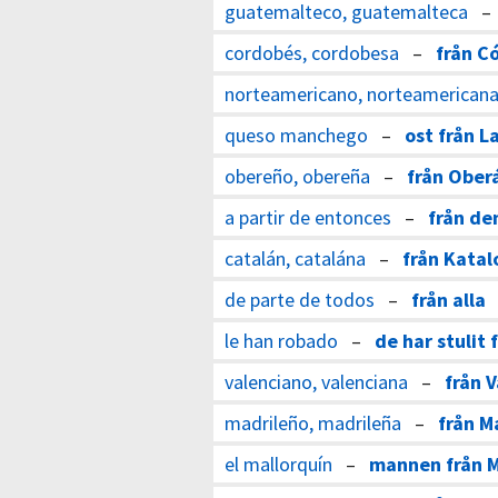
guatemalteco, guatemalteca
cordobés, cordobesa
–
från C
norteamericano, norteamerican
queso manchego
–
ost från 
obereño, obereña
–
från Ober
a partir de entonces
–
från de
catalán, catalána
–
från Katal
de parte de todos
–
från alla
le han robado
–
de har stulit
valenciano, valenciana
–
från 
madrileño, madrileña
–
från M
el mallorquín
–
mannen från M