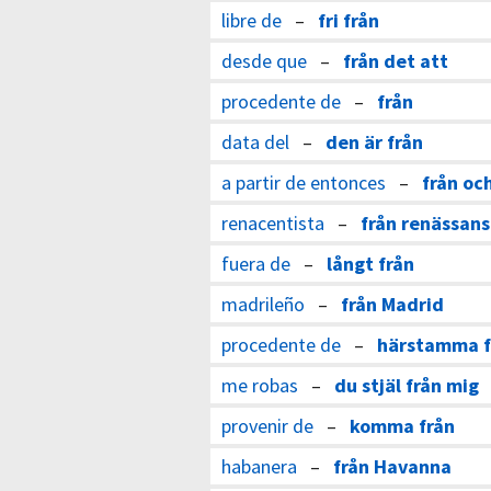
libre de
–
fri från
desde que
–
från det att
procedente de
–
från
data del
–
den är från
a partir de entonces
–
från oc
renacentista
–
från renässan
fuera de
–
långt från
madrileño
–
från Madrid
procedente de
–
härstamma f
me robas
–
du stjäl från mig
provenir de
–
komma från
habanera
–
från Havanna