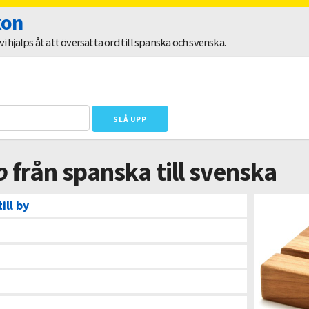
kon
 hjälps åt att översätta ord till spanska och svenska.
o
från spanska till svenska
ill by