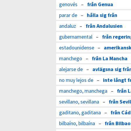
genovés
–
från Genua
parar de
–
hålla sig från
andaluz
–
från Andalusien
gubernamental
–
från regeri
estadounidense
–
amerikansk
manchego
–
från La Mancha
alejarse de
–
avlägsna sig frå
no muy lejos de
–
inte långt f
manchego, manchega
–
från 
sevillano, sevillana
–
från Sevil
gaditano, gaditana
–
från Cád
bilbaíno, bilbaína
–
från Bilbao