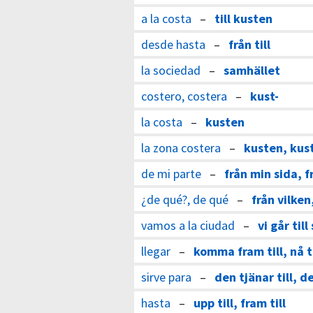
a la costa
–
till kusten
desde hasta
–
från till
la sociedad
–
samhället
costero, costera
–
kust-
la costa
–
kusten
la zona costera
–
kusten, kus
de mi parte
–
från min sida, f
¿de qué?, de qué
–
från vilken
vamos a la ciudad
–
vi går till
llegar
–
komma fram till, nå ti
sirve para
–
den tjänar till, de
hasta
–
upp till, fram till