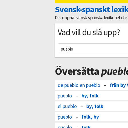
Svensk-spanskt lexi
Det öppna svensk-spanska lexikonet där vi
Vad vill du slå upp?
Översätta
puebl
de pueblo en pueblo
–
från by t
pueblo
–
by, folk
el pueblo
–
by, folk
pueblo
–
folk, by
pueblo
–
folk