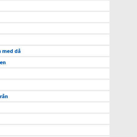
h med då
sen
rån