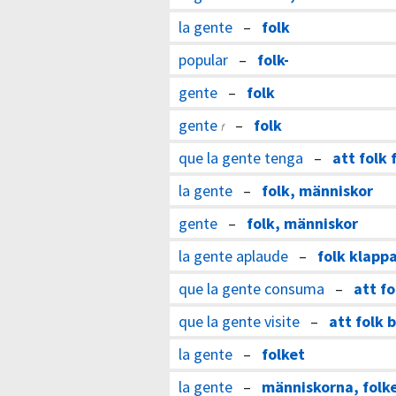
la gente
–
folk
popular
–
folk-
gente
–
folk
gente
–
folk
f
que la gente tenga
–
att folk 
la gente
–
folk, människor
gente
–
folk, människor
la gente aplaude
–
folk klapp
que la gente consuma
–
att f
que la gente visite
–
att folk 
la gente
–
folket
la gente
–
människorna, folk