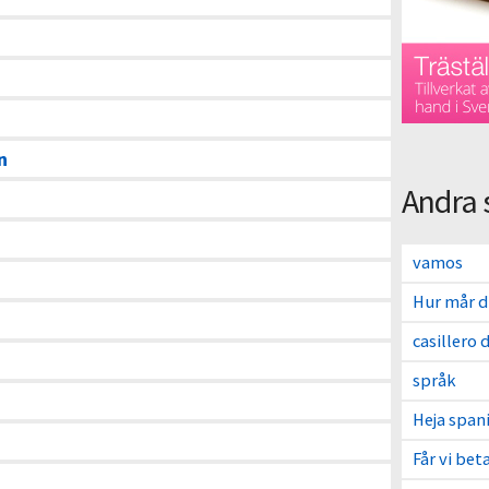
n
Andra 
vamos
Hur mår 
casillero 
språk
Heja span
Får vi bet