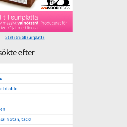
Ställ i trä till surfplatta
sökte efter
du
del diablo
ien
ala! Notan, tack!