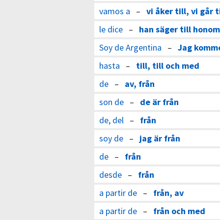
vamos a
–
vi åker till, vi går ti
le dice
–
han säger till honom,
Soy de Argentina
–
Jag kommer
hasta
–
till, till och med
de
–
av, från
son de
–
de är från
de, del
–
från
soy de
–
jag är från
de
–
från
desde
–
från
a partir de
–
från, av
a partir de
–
från och med