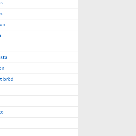
as
re
on
u
ista
on
tt bröd
go