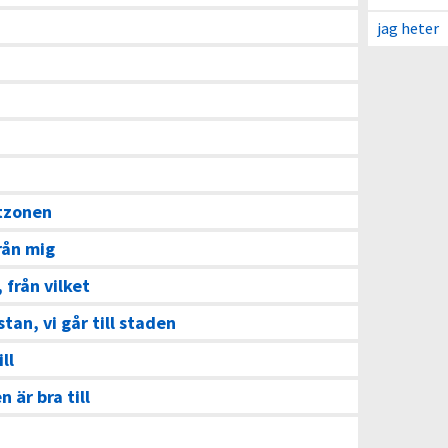
jag heter
tzonen
rån mig
, från vilket
 stan, vi går till staden
ll
n är bra till