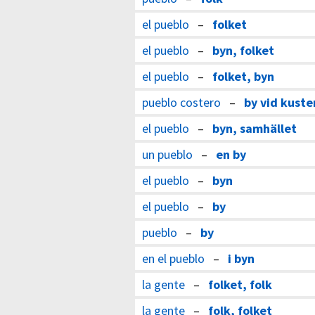
el pueblo
–
folket
el pueblo
–
byn, folket
el pueblo
–
folket, byn
pueblo costero
–
by vid kuste
el pueblo
–
byn, samhället
un pueblo
–
en by
el pueblo
–
byn
el pueblo
–
by
pueblo
–
by
en el pueblo
–
i byn
la gente
–
folket, folk
la gente
–
folk, folket