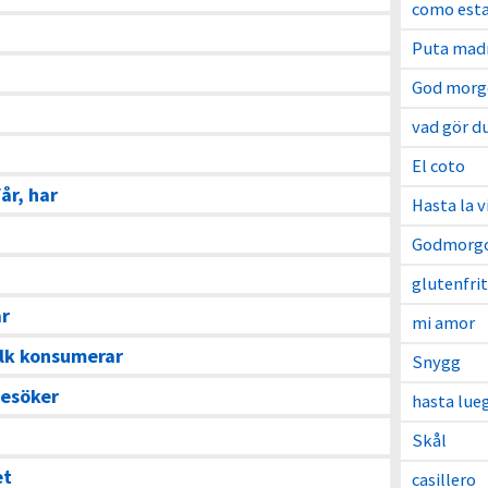
como est
Puta mad
God morg
vad gör d
El coto
får, har
Hasta la v
Godmorg
glutenfri
ar
mi amor
olk konsumerar
Snygg
besöker
hasta lue
Skål
et
casillero