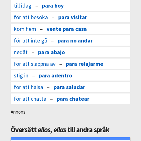
till idag
–
para hoy
för att besöka
–
para visitar
kom hem
–
vente para casa
för att inte gå
–
para no andar
nedåt
–
para abajo
för att slappna av
–
para relajarme
stig in
–
para adentro
för att hälsa
–
para saludar
för att chatta
–
para chatear
Annons
Översätt
ellos, ellas
till andra språk