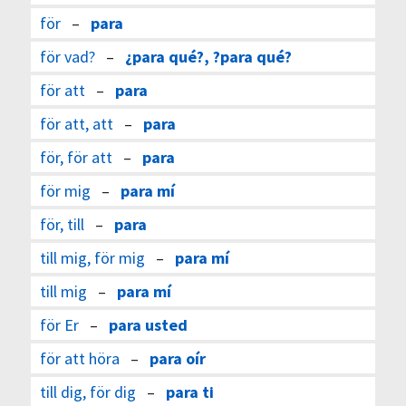
för
–
para
för vad?
–
¿para qué?, ?para qué?
för att
–
para
för att, att
–
para
för, för att
–
para
för mig
–
para mí
för, till
–
para
till mig, för mig
–
para mí
till mig
–
para mí
för Er
–
para usted
för att höra
–
para oír
till dig, för dig
–
para ti