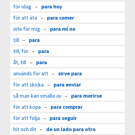
för idag
–
para hoy
för att äta
–
para comer
inte för mig
–
para mí no
till
–
para
till, för
–
para
åt, till
–
para
används för att
–
sirve para
för att skicka
–
para enviar
så man kan smälla av
–
para morirse
för att köpa
–
para comprar
för att följa
–
para seguir
hit och dit
–
de un lado para otro