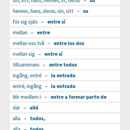
sin, sitt, hans, hennes, Er, deras
–
su
hennes, hans, deras, sin, sitt
–
su
för sig själv
–
entre sí
mellan
–
entre
mellan oss två
–
entre los dos
mellan sig
–
entre sí
tillsammans
–
entre todos
ingång, entré
–
la entrada
entré, ingång
–
la entrada
blir medlem i
–
entre a formar parte de
där
–
allá
alla
–
todos,
alla
–
todos