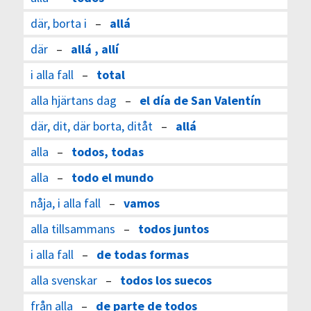
där, borta i
–
allá
där
–
allá , allí
i alla fall
–
total
alla hjärtans dag
–
el día de San Valentín
där, dit, där borta, ditåt
–
allá
alla
–
todos, todas
alla
–
todo el mundo
nåja, i alla fall
–
vamos
alla tillsammans
–
todos juntos
i alla fall
–
de todas formas
alla svenskar
–
todos los suecos
från alla
–
de parte de todos