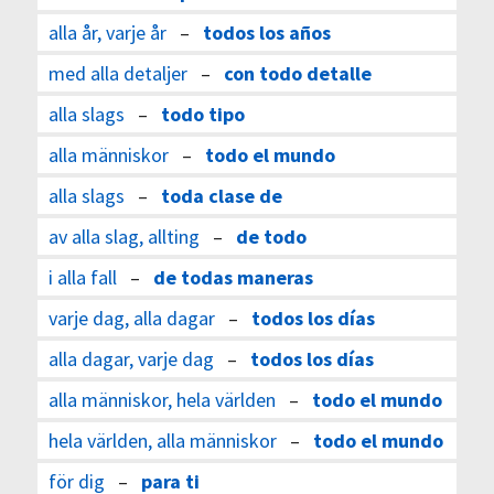
alla år, varje år
–
todos los años
med alla detaljer
–
con todo detalle
alla slags
–
todo tipo
alla människor
–
todo el mundo
alla slags
–
toda clase de
av alla slag, allting
–
de todo
i alla fall
–
de todas maneras
varje dag, alla dagar
–
todos los días
alla dagar, varje dag
–
todos los días
alla människor, hela världen
–
todo el mundo
hela världen, alla människor
–
todo el mundo
för dig
–
para ti