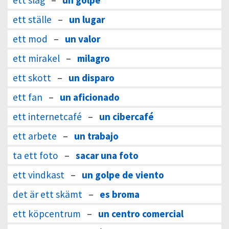
ett slag
–
un golpe
ett ställe
–
un lugar
ett mod
–
un valor
ett mirakel
–
milagro
ett skott
–
un disparo
ett fan
–
un aficionado
ett internetcafé
–
un cibercafé
ett arbete
–
un trabajo
ta ett foto
–
sacar una foto
ett vindkast
–
un golpe de viento
det är ett skämt
–
es broma
ett köpcentrum
–
un centro comercial