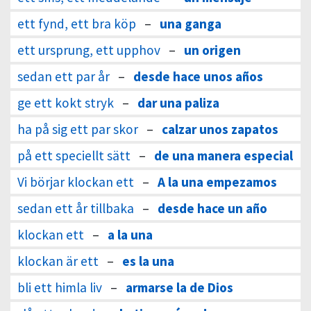
ett fynd, ett bra köp
–
una ganga
ett ursprung, ett upphov
–
un origen
sedan ett par år
–
desde hace unos años
ge ett kokt stryk
–
dar una paliza
ha på sig ett par skor
–
calzar unos zapatos
på ett speciellt sätt
–
de una manera especial
Vi börjar klockan ett
–
A la una empezamos
sedan ett år tillbaka
–
desde hace un año
klockan ett
–
a la una
klockan är ett
–
es la una
bli ett himla liv
–
armarse la de Dios