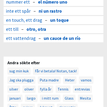
nummer ett
–
el número uno
inte ett spår
–
ni un rastro
en touch, ett drag
–
un toque
ett till
–
otro, otra
ett vattendrag
–
un cauce de un río
Andra sökte efter
sug min kuk
Får vi betala! Notan, tack!
Jag ska plugga
Puta madre
Heter
vamos
silver
oliver
fylla år
Tennis
entrevias
januari
largo
i mitt rum
Glass
Mesita