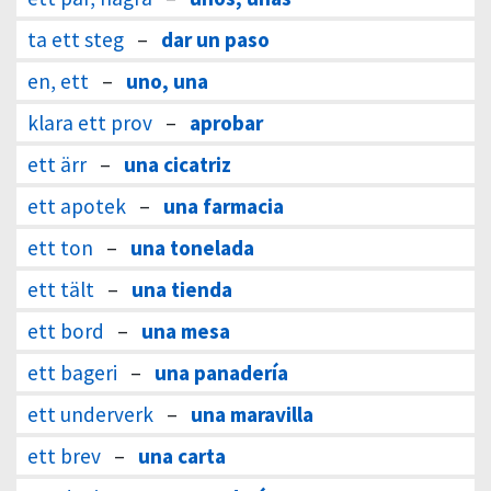
ta ett steg
–
dar un paso
en, ett
–
uno, una
klara ett prov
–
aprobar
ett ärr
–
una cicatriz
ett apotek
–
una farmacia
ett ton
–
una tonelada
ett tält
–
una tienda
ett bord
–
una mesa
ett bageri
–
una panadería
ett underverk
–
una maravilla
ett brev
–
una carta