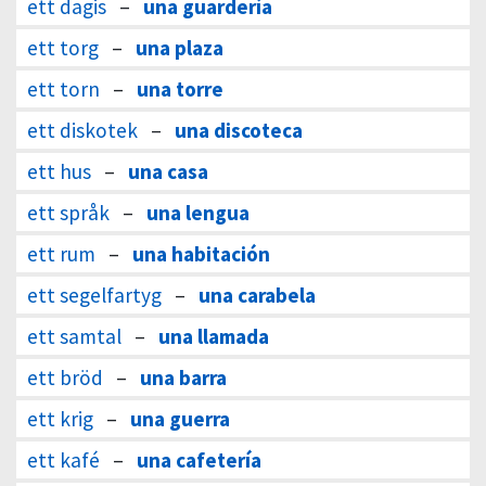
ett dagis
–
una guardería
ett torg
–
una plaza
ett torn
–
una torre
ett diskotek
–
una discoteca
ett hus
–
una casa
ett språk
–
una lengua
ett rum
–
una habitación
ett segelfartyg
–
una carabela
ett samtal
–
una llamada
ett bröd
–
una barra
ett krig
–
una guerra
ett kafé
–
una cafetería