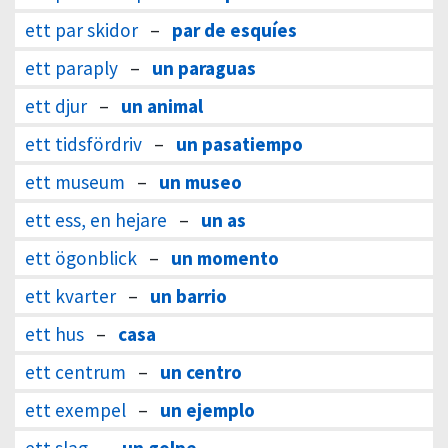
ett par skidor
–
par de esquíes
ett paraply
–
un paraguas
ett djur
–
un animal
ett tidsfördriv
–
un pasatiempo
ett museum
–
un museo
ett ess, en hejare
–
un as
ett ögonblick
–
un momento
ett kvarter
–
un barrio
ett hus
–
casa
ett centrum
–
un centro
ett exempel
–
un ejemplo