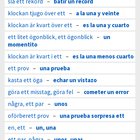
slå ett rekord
–
batir un récord
klockan tjugo över ett
–
a la una y veinte
klockan är kvart över ett
–
es la una y cuarto
ett litet ögonblick, ett ögonblick
–
un
momentito
klockan är kvart i ett
–
es la una menos cuarto
ett prov
–
una prueba
kasta ett öga
–
echar un vistazo
göra ett misstag, göra fel
–
cometer un error
några, ett par
–
unos
oförberett prov
–
una prueba sorpresa ett
en, ett
–
un, una
ett par, några
–
unos, unas