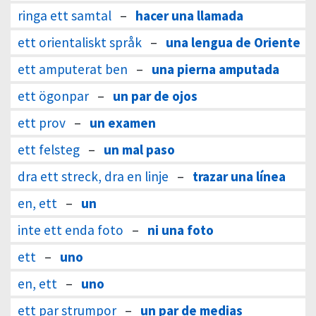
ringa ett samtal
–
hacer una llamada
ett orientaliskt språk
–
una lengua de Oriente
ett amputerat ben
–
una pierna amputada
ett ögonpar
–
un par de ojos
ett prov
–
un examen
ett felsteg
–
un mal paso
dra ett streck, dra en linje
–
trazar una línea
en, ett
–
un
inte ett enda foto
–
ni una foto
ett
–
uno
en, ett
–
uno
ett par strumpor
–
un par de medias