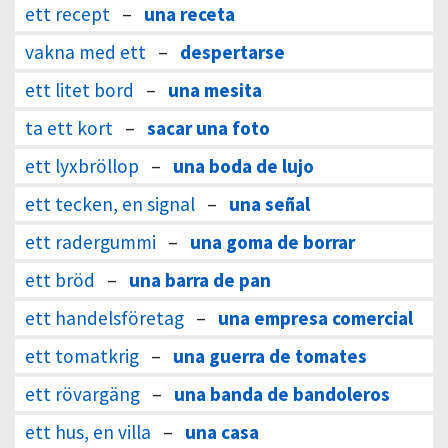
ett recept
–
una receta
vakna med ett
–
despertarse
ett litet bord
–
una mesita
ta ett kort
–
sacar una foto
ett lyxbröllop
–
una boda de lujo
ett tecken, en signal
–
una señal
ett radergummi
–
una goma de borrar
ett bröd
–
una barra de pan
ett handelsföretag
–
una empresa comercial
ett tomatkrig
–
una guerra de tomates
ett rövargäng
–
una banda de bandoleros
ett hus, en villa
–
una casa