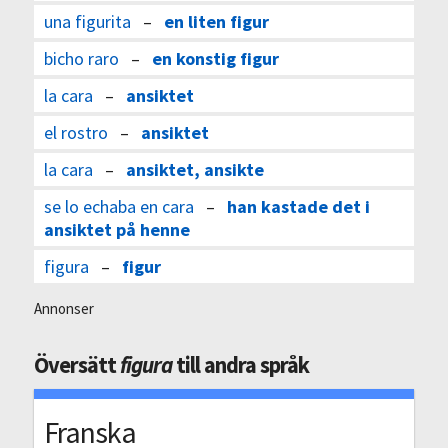
una figurita
–
en liten figur
bicho raro
–
en konstig figur
la cara
–
ansiktet
el rostro
–
ansiktet
la cara
–
ansiktet, ansikte
se lo echaba en cara
–
han kastade det i
ansiktet på henne
figura
–
figur
Annonser
Översätt
figura
till andra språk
Franska