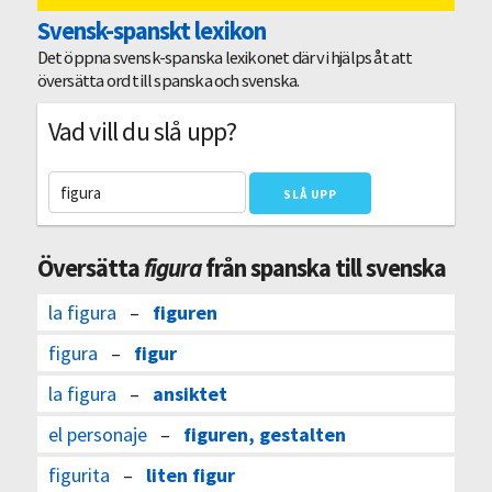
Svensk-spanskt lexikon
Det öppna svensk-spanska lexikonet där vi hjälps åt att
översätta ord till spanska och svenska.
Vad vill du slå upp?
Översätta
figura
från spanska till svenska
la figura
–
figuren
figura
–
figur
la figura
–
ansiktet
el personaje
–
figuren, gestalten
figurita
–
liten figur