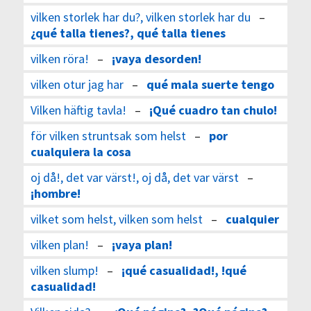
vilken storlek har du?, vilken storlek har du
–
¿qué talla tienes?, qué talla tienes
vilken röra!
–
¡vaya desorden!
vilken otur jag har
–
qué mala suerte tengo
Vilken häftig tavla!
–
¡Qué cuadro tan chulo!
för vilken struntsak som helst
–
por
cualquiera la cosa
oj då!, det var värst!, oj då, det var värst
–
¡hombre!
vilket som helst, vilken som helst
–
cualquier
vilken plan!
–
¡vaya plan!
vilken slump!
–
¡qué casualidad!, !qué
casualidad!