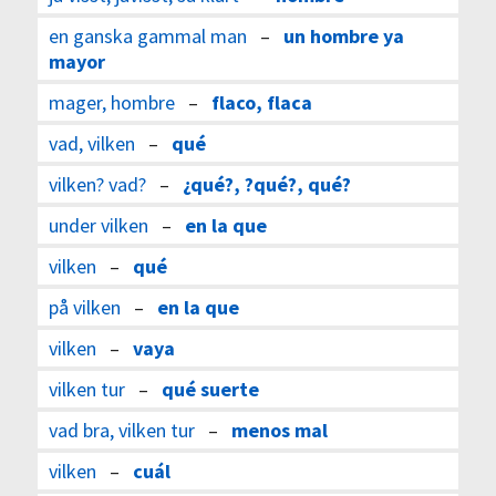
en ganska gammal man
–
un hombre ya
mayor
mager, hombre
–
flaco, flaca
vad, vilken
–
qué
vilken? vad?
–
¿qué?, ?qué?, qué?
under vilken
–
en la que
vilken
–
qué
på vilken
–
en la que
vilken
–
vaya
vilken tur
–
qué suerte
vad bra, vilken tur
–
menos mal
vilken
–
cuál