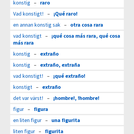
konstig
–
raro
Vad konstigt!
–
¡Qué raro!
en annan konstig sak
–
otra cosa rara
vad konstigt
–
¡qué cosa más rara, qué cosa
más rara
konstig
–
extraño
konstig
–
extraño, extraña
vad konstigt!
–
¡qué extraño!
konstigt
–
extraño
det var värst!
–
¡hombre!, !hombre!
figur
–
figura
en liten figur
–
una figurita
liten figur
–
figurita