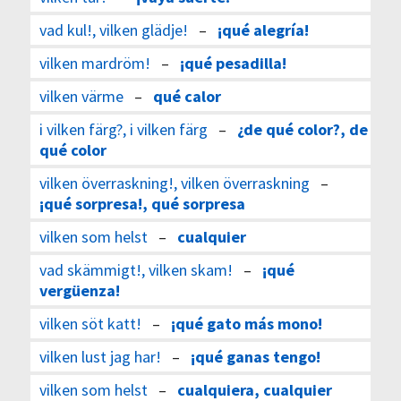
vad kul!, vilken glädje!
–
¡qué alegría!
vilken mardröm!
–
¡qué pesadilla!
vilken värme
–
qué calor
i vilken färg?, i vilken färg
–
¿de qué color?, de
qué color
vilken överraskning!, vilken överraskning
–
¡qué sorpresa!, qué sorpresa
vilken som helst
–
cualquier
vad skämmigt!, vilken skam!
–
¡qué
vergüenza!
vilken söt katt!
–
¡qué gato más mono!
vilken lust jag har!
–
¡qué ganas tengo!
vilken som helst
–
cualquiera, cualquier