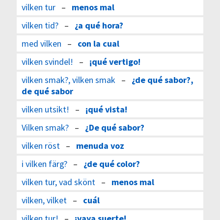
vilken tur
–
menos mal
vilken tid?
–
¿a qué hora?
med vilken
–
con la cual
vilken svindel!
–
¡qué vertigo!
vilken smak?, vilken smak
–
¿de qué sabor?,
de qué sabor
vilken utsikt!
–
¡qué vista!
Vilken smak?
–
¿De qué sabor?
vilken röst
–
menuda voz
i vilken färg?
–
¿de qué color?
vilken tur, vad skönt
–
menos mal
vilken, vilket
–
cuál
vilken tur!
–
¡vaya suerte!