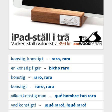
konstig, konstigt
–
raro, rara
en konstig figur
–
bicho raro
konstig
–
raro, rara
konstigt
–
raro, rara
vilken konstig man
–
qué hombre tan raro
vad konstigt!
–
¡qué raro!, !qué raro!