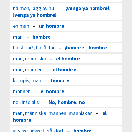
nä men, lägg av nu!
–
¡venga ya hombre!,
!venga ya hombre!
en man
–
un hombre
man
–
hombre
hallå där!, hallå där
–
¡hombre!, hombre
man, människa
–
el hombre
man, mannen
–
el hombre
kompis, man
–
hombre
mannen
–
el hombre
nej, inte alls
–
No, hombre, no
man, människa, mannen, människan
–
el
hombre
ja visst, javisst, så klart
–
hombre