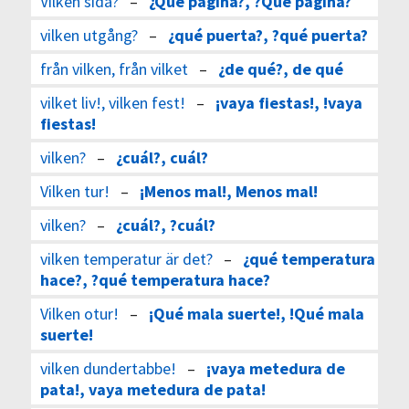
Vilken sida?
–
¿Qué página?, ?Qué página?
vilken utgång?
–
¿qué puerta?, ?qué puerta?
från vilken, från vilket
–
¿de qué?, de qué
vilket liv!, vilken fest!
–
¡vaya fiestas!, !vaya
fiestas!
vilken?
–
¿cuál?, cuál?
Vilken tur!
–
¡Menos mal!, Menos mal!
vilken?
–
¿cuál?, ?cuál?
vilken temperatur är det?
–
¿qué temperatura
hace?, ?qué temperatura hace?
Vilken otur!
–
¡Qué mala suerte!, !Qué mala
suerte!
vilken dundertabbe!
–
¡vaya metedura de
pata!, vaya metedura de pata!