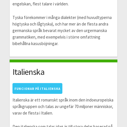
engelskan, flest talare i världen.
Tyska förekommer i många dialekter (med huvudtyperna
högtyska och lågtyska), och har mer än de flesta andra
germanska språk bevarat mycket av den urgermanska
grammatiken, med exempelvis i större omfattning
bibehållna kasusböjningar.
Italienska
FUNCIONAR PÅ ITALIENSKA
Italienska är ett romanskt språk inom den indoeuropeiska
språkgruppen och talas av ungefär 70 miljoner människor,
varav de flesta i Italien.
Den italienska som talas idag är till stora delar baserad på