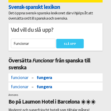
Svensk-spanskt lexikon
Det öppna svensk-spanska lexikonet där vi hjälps åt att
översätta ord till spanska och svenska.
Vad vill du slå upp?
Översätta
Funcionar
från spanska till
svenska
funcionar
–
fungera
funcionar
–
fungera
Annons
Bo på Laumon Hotel i Barcelona ☀️☀️☀️
Modernt och superfräscht hotell som tilltalar många!