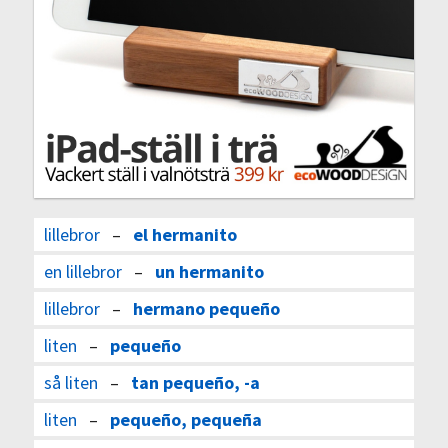
lillebror
–
el hermanito
en lillebror
–
un hermanito
lillebror
–
hermano pequeño
liten
–
pequeño
så liten
–
tan pequeño, -a
liten
–
pequeño, pequeña