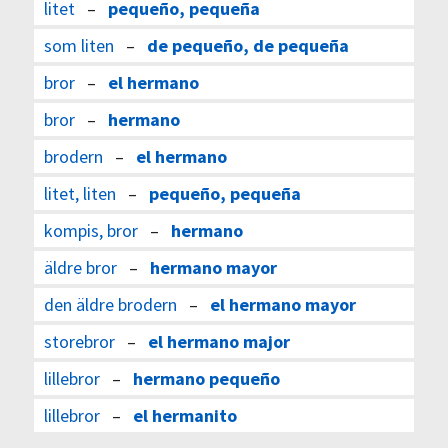
litet
–
pequeño, pequeña
som liten
–
de pequeño, de pequeña
bror
–
el hermano
bror
–
hermano
brodern
–
el hermano
litet, liten
–
pequeño, pequeña
kompis, bror
–
hermano
äldre bror
–
hermano mayor
den äldre brodern
–
el hermano mayor
storebror
–
el hermano major
lillebror
–
hermano pequeño
lillebror
–
el hermanito