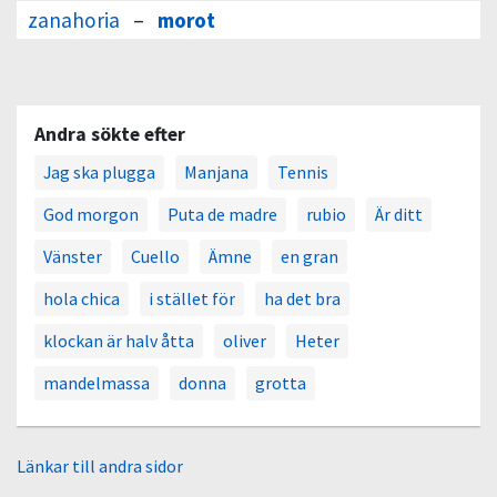
zanahoria
–
morot
Andra sökte efter
Jag ska plugga
Manjana
Tennis
God morgon
Puta de madre
rubio
Är ditt
Vänster
Cuello
Ämne
en gran
hola chica
i stället för
ha det bra
klockan är halv åtta
oliver
Heter
mandelmassa
donna
grotta
Länkar till andra sidor