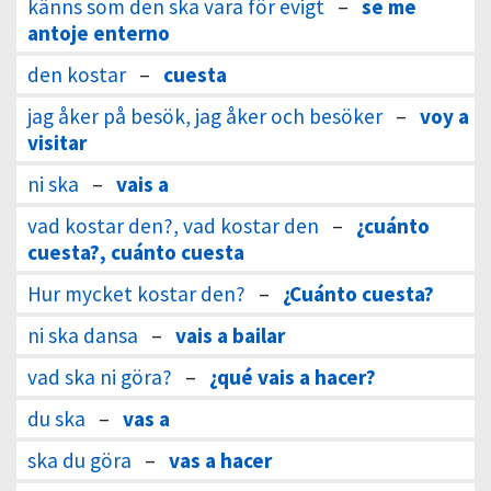
känns som den ska vara för evigt
–
se me
antoje enterno
den kostar
–
cuesta
jag åker på besök, jag åker och besöker
–
voy a
visitar
ni ska
–
vais a
vad kostar den?, vad kostar den
–
¿cuánto
cuesta?, cuánto cuesta
Hur mycket kostar den?
–
¿Cuánto cuesta?
ni ska dansa
–
vais a bailar
vad ska ni göra?
–
¿qué vais a hacer?
du ska
–
vas a
ska du göra
–
vas a hacer