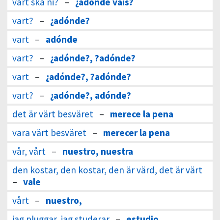
vart ska ni?
–
¿adónde vais?
vart?
–
¿adónde?
vart
–
adónde
vart?
–
¿adónde?, ?adónde?
vart
–
¿adónde?, ?adónde?
vart?
–
¿adónde?, adónde?
det är värt besväret
–
merece la pena
vara värt besväret
–
merecer la pena
vår, vårt
–
nuestro, nuestra
den kostar, den kostar, den är värd, det är värt
–
vale
vårt
–
nuestro,
jag pluggar, jag studerar
–
estudio