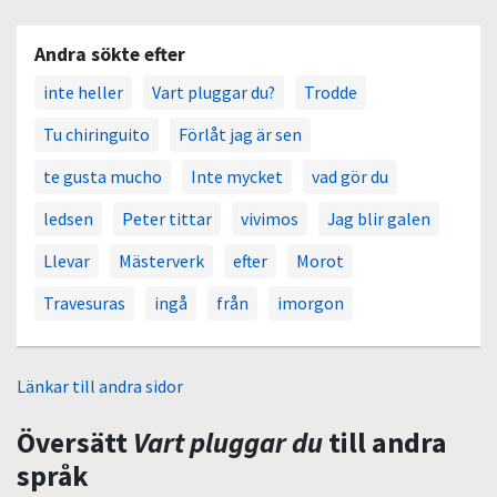
Andra sökte efter
inte heller
Vart pluggar du?
Trodde
Tu chiringuito
Förlåt jag är sen
te gusta mucho
Inte mycket
vad gör du
ledsen
Peter tittar
vivimos
Jag blir galen
Llevar
Mästerverk
efter
Morot
Travesuras
ingå
från
imorgon
Länkar till andra sidor
Översätt
Vart pluggar du
till andra
språk