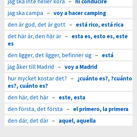
jag ska inte heller köra
–
ni conduciré
jag ska campa
–
voy a hacer camping
den är god, det är gott
–
está rico, está rica
det här är, den här är
–
esta es, esto es, este
es
den ligger, det ligger, befinner sig
–
está
jag åker till Madrid
–
voy a Madrid
hur mycket kostar det?
–
¿cuánto es?, ?cuánto
es?, cuánto es?
den här, det här
–
este, esta
den första, det första
–
el primero, la primera
den där, det där
–
aquel, aquella