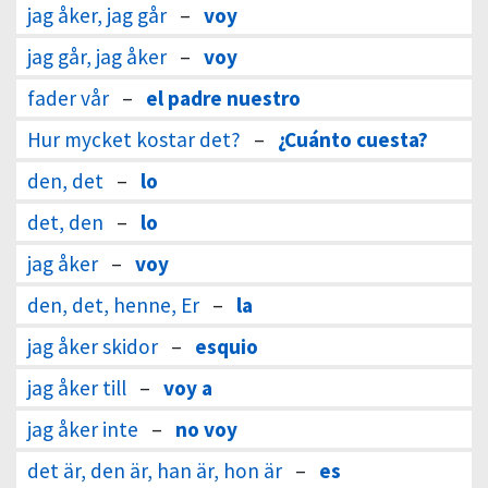
jag åker, jag går
–
voy
jag går, jag åker
–
voy
fader vår
–
el padre nuestro
Hur mycket kostar det?
–
¿Cuánto cuesta?
den, det
–
lo
det, den
–
lo
jag åker
–
voy
den, det, henne, Er
–
la
jag åker skidor
–
esquio
jag åker till
–
voy a
jag åker inte
–
no voy
det är, den är, han är, hon är
–
es