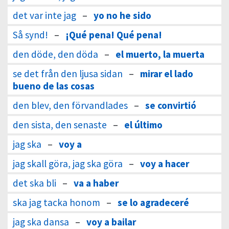
det var inte jag
–
yo no he sido
Så synd!
–
¡Qué pena! Qué pena!
den döde, den döda
–
el muerto, la muerta
se det från den ljusa sidan
–
mirar el lado
bueno de las cosas
den blev, den förvandlades
–
se convirtió
den sista, den senaste
–
el último
jag ska
–
voy a
jag skall göra, jag ska göra
–
voy a hacer
det ska bli
–
va a haber
ska jag tacka honom
–
se lo agradeceré
jag ska dansa
–
voy a bailar