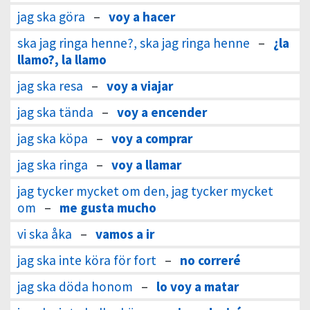
jag ska göra
–
voy a hacer
ska jag ringa henne?, ska jag ringa henne
–
¿la
llamo?, la llamo
jag ska resa
–
voy a viajar
jag ska tända
–
voy a encender
jag ska köpa
–
voy a comprar
jag ska ringa
–
voy a llamar
jag tycker mycket om den, jag tycker mycket
om
–
me gusta mucho
vi ska åka
–
vamos a ir
jag ska inte köra för fort
–
no correré
jag ska döda honom
–
lo voy a matar