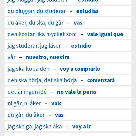
du pluggar, du studerar
–
estudias
du åker, du ska, du går
–
vas
den kostar lika mycket som
–
vale igual que
jag studerar, jag läser
–
estudio
vår
–
nuestro, nuestra
jag ska köpa den
–
voy a comprarlo
den ska börja, det ska börja
–
comenzará
det är ingen idé
–
no vale la pena
ni går, ni åker
–
vais
du går, du åker
–
vas
jag ska gå, jag ska åka
–
voy a ir