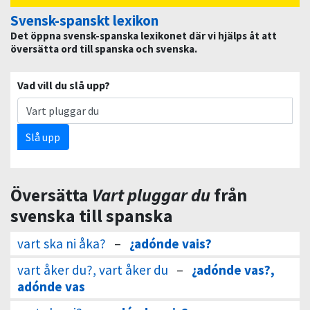
Svensk-spanskt lexikon
Det öppna svensk-spanska lexikonet där vi hjälps åt att
översätta ord till spanska och svenska.
Vad vill du slå upp?
Slå upp
Översätta
Vart pluggar du
från
svenska till spanska
vart ska ni åka?
–
¿adónde vais?
vart åker du?, vart åker du
–
¿adónde vas?,
adónde vas