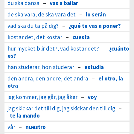
du ska dansa
–
vas a bailar
de ska vara, de ska vara det
–
lo serán
vad ska du ta på dig?
–
¿qué te vas a poner?
kostar det, det kostar
–
cuesta
hur mycket blir det?, vad kostar det?
–
¿cuánto
es?
han studerar, hon studerar
–
estudia
den andra, den andre, det andra
–
el otro, la
otra
jag kommer, jag går, jag åker
–
voy
jag skickar det till dig, jag skickar den till dig
–
te la mando
vår
–
nuestro