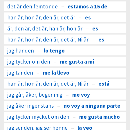
det är den femtonde
–
estamos a 15 de
han är, hon är, den är, det är
–
es
är, den är, det är, han är, hon är
–
es
han är, hon är, den är, det är, Ni är
–
es
jag har den
–
lo tengo
jag tycker om den
–
me gusta a mí
jag tar den
–
me la llevo
han är, hon är, den är, det är, Ni är
–
está
jag går, åker, beger mig
–
me voy
jag åker ingenstans
–
no voy a ninguna parte
jag tycker mycket om den
–
me gusta mucho
jag ser den, jag ser henne
–
la veo