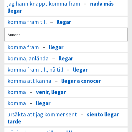
jag hann knappt komma fram
–
nada más
llegar
komma fram till
–
llegar
Annons
komma fram
–
llegar
komma, anlända
–
llegar
komma fram till, nå till
–
llegar
komma att känna
–
llegar a conocer
komma
–
venir, llegar
komma
–
llegar
ursäkta att jag kommer sent
–
siento llegar
tarde