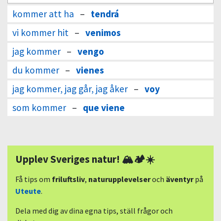
kommer att ha
–
tendrá
vi kommer hit
–
venimos
jag kommer
–
vengo
du kommer
–
vienes
jag kommer, jag går, jag åker
–
voy
som kommer
–
que viene
Upplev Sveriges natur! 🏔🏕☀️
Få tips om
friluftsliv
,
naturupplevelser
och
äventyr
på
Uteute
.
Dela med dig av dina egna tips, ställ frågor och