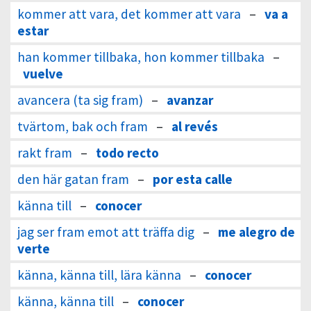
kommer att vara, det kommer att vara
–
va a
estar
han kommer tillbaka, hon kommer tillbaka
–
vuelve
avancera (ta sig fram)
–
avanzar
tvärtom, bak och fram
–
al revés
rakt fram
–
todo recto
den här gatan fram
–
por esta calle
känna till
–
conocer
jag ser fram emot att träffa dig
–
me alegro de
verte
känna, känna till, lära känna
–
conocer
känna, känna till
–
conocer