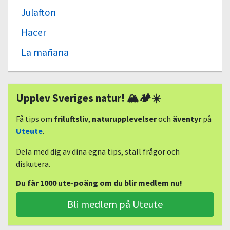
Julafton
Hacer
La mañana
Upplev Sveriges natur! 🏔🏕☀️
Få tips om
friluftsliv
,
naturupplevelser
och
äventyr
på
Uteute
.
Dela med dig av dina egna tips, ställ frågor och
diskutera.
Du får 1000 ute-poäng om du blir medlem nu!
Bli medlem på Uteute