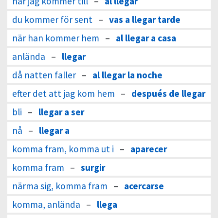
när jag kommer till
–
al llegar
du kommer för sent
–
vas a llegar tarde
när han kommer hem
–
al llegar a casa
anlända
–
llegar
då natten faller
–
al llegar la noche
efter det att jag kom hem
–
después de llegar
bli
–
llegar a ser
nå
–
llegar a
komma fram, komma ut i
–
aparecer
komma fram
–
surgir
närma sig, komma fram
–
acercarse
komma, anlända
–
llega