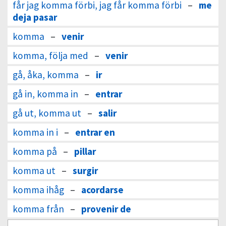
får jag komma förbi, jag får komma förbi
–
me
deja pasar
komma
–
venir
komma, följa med
–
venir
gå, åka, komma
–
ir
gå in, komma in
–
entrar
gå ut, komma ut
–
salir
komma in i
–
entrar en
komma på
–
pillar
komma ut
–
surgir
komma ihåg
–
acordarse
komma från
–
provenir de