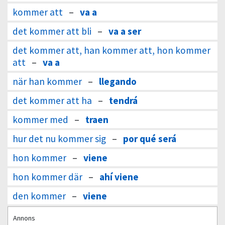
kommer att
–
va a
det kommer att bli
–
va a ser
det kommer att, han kommer att, hon kommer
att
–
va a
när han kommer
–
llegando
det kommer att ha
–
tendrá
kommer med
–
traen
hur det nu kommer sig
–
por qué será
hon kommer
–
viene
hon kommer där
–
ahí viene
den kommer
–
viene
Annons