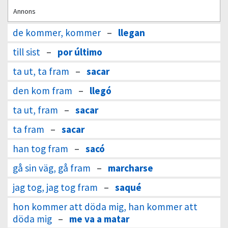
Annons
de kommer, kommer
–
llegan
till sist
–
por último
ta ut, ta fram
–
sacar
den kom fram
–
llegó
ta ut, fram
–
sacar
ta fram
–
sacar
han tog fram
–
sacó
gå sin väg, gå fram
–
marcharse
jag tog, jag tog fram
–
saqué
hon kommer att döda mig, han kommer att
döda mig
–
me va a matar