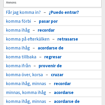
Annons
Får jag komma in?
–
¿Puedo entrar?
komma förbi
–
pasar por
komma ihåg
–
recordar
komma på efterkälken
–
retrasarse
komma ihåg
–
acordarse de
komma tillbaka
–
regresar
komma ifrån
–
provenir de
komma över, korsa
–
cruzar
komma ihåg, minnas
–
recordar
minnas, komma ihåg
–
acordarse
komma ihåg, minnas
–
acordarse de