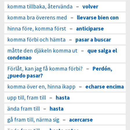
komma tillbaka, återvända
–
volver
komma bra överens med
–
llevarse bien con
hinna före, komma först
–
anticiparse
komma förbi och hämta
–
pasar a buscar
måtte den djäkeln komma ut
–
que salga el
condenao
Förlåt, kan jag få komma förbi?
–
Perdón,
¿puedo pasar?
komma över en, hinna ikapp
–
echarse encima
upp till, fram till
–
hasta
ända fram till
–
hasta
gå fram till, närma sig
–
acercarse