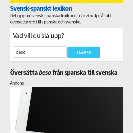
Svensk-spanskt lexikon
Det öppna svensk-spanska lexikonet där vi hjälps åt att
översätta ord till spanska och svenska.
Vad vill du slå upp?
Översätta
beso
från spanska till svenska
Annons