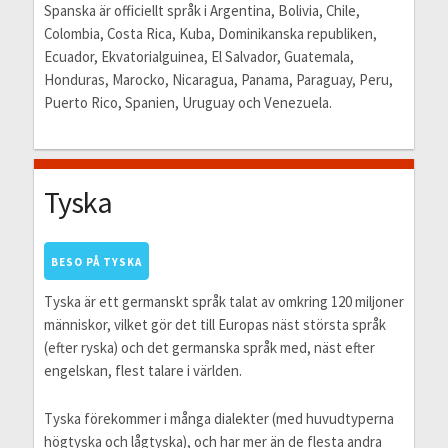
Spanska är officiellt språk i Argentina, Bolivia, Chile,
Colombia, Costa Rica, Kuba, Dominikanska republiken,
Ecuador, Ekvatorialguinea, El Salvador, Guatemala,
Honduras, Marocko, Nicaragua, Panama, Paraguay, Peru,
Puerto Rico, Spanien, Uruguay och Venezuela.
Tyska
BESO PÅ TYSKA
Tyska är ett germanskt språk talat av omkring 120 miljoner
människor, vilket gör det till Europas näst största språk
(efter ryska) och det germanska språk med, näst efter
engelskan, flest talare i världen.
Tyska förekommer i många dialekter (med huvudtyperna
högtyska och lågtyska), och har mer än de flesta andra