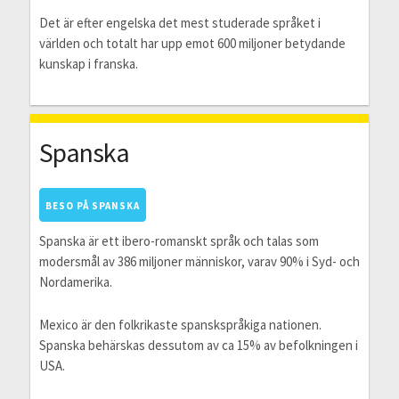
Det är efter engelska det mest studerade språket i
världen och totalt har upp emot 600 miljoner betydande
kunskap i franska.
Spanska
BESO PÅ SPANSKA
Spanska är ett ibero-romanskt språk och talas som
modersmål av 386 miljoner människor, varav 90% i Syd- och
Nordamerika.
Mexico är den folkrikaste spanskspråkiga nationen.
Spanska behärskas dessutom av ca 15% av befolkningen i
USA.