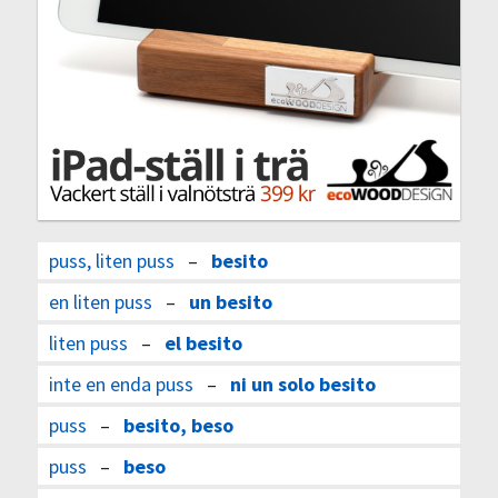
puss, liten puss
–
besito
en liten puss
–
un besito
liten puss
–
el besito
inte en enda puss
–
ni un solo besito
puss
–
besito, beso
puss
–
beso