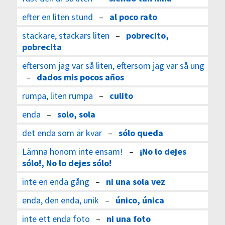
efter en liten stund
–
al poco rato
stackare, stackars liten
–
pobrecito,
pobrecita
eftersom jag var så liten, eftersom jag var så ung
–
dados mis pocos años
rumpa, liten rumpa
–
culito
enda
–
solo, sola
det enda som är kvar
–
sólo queda
Lämna honom inte ensam!
–
¡No lo dejes
sólo!, No lo dejes sólo!
inte en enda gång
–
ni una sola vez
enda, den enda, unik
–
único, única
inte ett enda foto
–
ni una foto