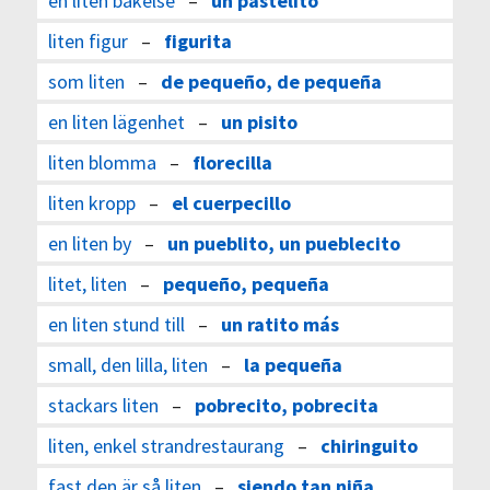
en liten bakelse
–
un pastelito
liten figur
–
figurita
som liten
–
de pequeño, de pequeña
en liten lägenhet
–
un pisito
liten blomma
–
florecilla
liten kropp
–
el cuerpecillo
en liten by
–
un pueblito, un pueblecito
litet, liten
–
pequeño, pequeña
en liten stund till
–
un ratito más
small, den lilla, liten
–
la pequeña
stackars liten
–
pobrecito, pobrecita
liten, enkel strandrestaurang
–
chiringuito
fast den är så liten
–
siendo tan niña