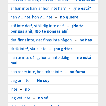
är han inte här? är hon inte här?
–
¿no está?
han vill inte, hon vill inte
–
no quiere
stå inte där!, ställ dig inte där!
–
¡No te
pongas ahí!, !No te pongas ahí!
det finns inte, det finns inte någon
–
no hay
skrik inte!, skrik inte
–
¡no grites!
han är inte dålig, hon är inte dålig
–
no está
mal
han röker inte, hon röker inte
–
no fuma
Jag är inte
–
No soy
inte
–
no
jag vet inte
–
no sé