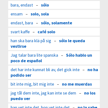
bara, endast
–
sólo
ensam
–
solo, sola
endast, bara
–
sólo, solamente
svart kaffe
–
café solo
han ska bara klä på sig
–
sólo le queda
vestirse
Jag talar bara lite spanska
–
Sólo hablo un
poco de español
det har inte kunnat bli av, det gick inte
–
no ha
podido ser
bit inte mig, bit mig inte
–
no me muerdas
jag tål dem inte, jag kan inte se dem
–
no los
puedo ver
han vet inte det, hon vet inte det
–
no lo sabe