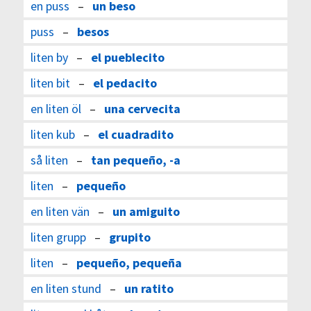
en puss
–
un beso
puss
–
besos
liten by
–
el pueblecito
liten bit
–
el pedacito
en liten öl
–
una cervecita
liten kub
–
el cuadradito
så liten
–
tan pequeño, -a
liten
–
pequeño
en liten vän
–
un amiguito
liten grupp
–
grupito
liten
–
pequeño, pequeña
en liten stund
–
un ratito