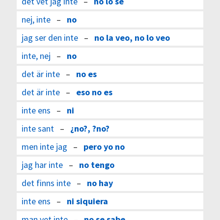
det vet jag inte
–
no lo sé
nej, inte
–
no
jag ser den inte
–
no la veo, no lo veo
inte, nej
–
no
det är inte
–
no es
det är inte
–
eso no es
inte ens
–
ni
inte sant
–
¿no?, ?no?
men inte jag
–
pero yo no
jag har inte
–
no tengo
det finns inte
–
no hay
inte ens
–
ni siquiera
man vet inte
–
no se sabe