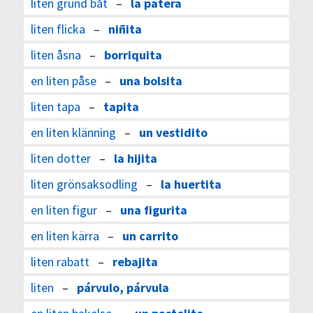
liten grund båt
–
la patera
liten flicka
–
niñita
liten åsna
–
borriquita
en liten påse
–
una bolsita
liten tapa
–
tapita
en liten klänning
–
un vestidito
liten dotter
–
la hijita
liten grönsaksodling
–
la huertita
en liten figur
–
una figurita
en liten kärra
–
un carrito
liten rabatt
–
rebajita
liten
–
párvulo, párvula