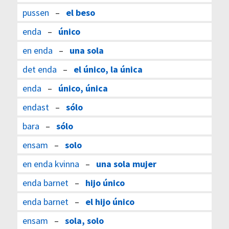
pussen
–
el beso
enda
–
único
en enda
–
una sola
det enda
–
el único, la única
enda
–
único, única
endast
–
sólo
bara
–
sólo
ensam
–
solo
en enda kvinna
–
una sola mujer
enda barnet
–
hijo único
enda barnet
–
el hijo único
ensam
–
sola, solo