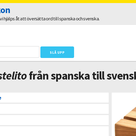
kon
 hjälps åt att översätta ord till spanska och svenska.
telito
från spanska till svens
e