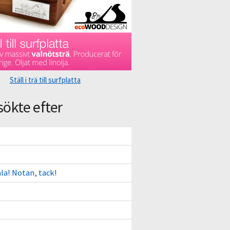
Ställ i trä till surfplatta
sökte efter
ala! Notan, tack!