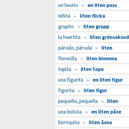
un besito
–
en liten puss
niñita
–
liten flicka
grupito
–
liten grupp
la huertita
–
liten grönsaksod
párvulo, párvula
–
liten
florecilla
–
liten blomma
tapita
–
liten tapa
una figurita
–
en liten figur
figurita
–
liten figur
pequeño, pequeña
–
liten
una bolsita
–
en liten påse
borriquita
–
liten åsna