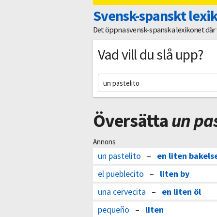
Svensk-spanskt lexi
Det öppna svensk-spanska lexikonet där vi
Vad vill du slå upp?
Översätta
un pas
Annons
un pastelito
–
en liten bakels
el pueblecito
–
liten by
una cervecita
–
en liten öl
pequeño
–
liten