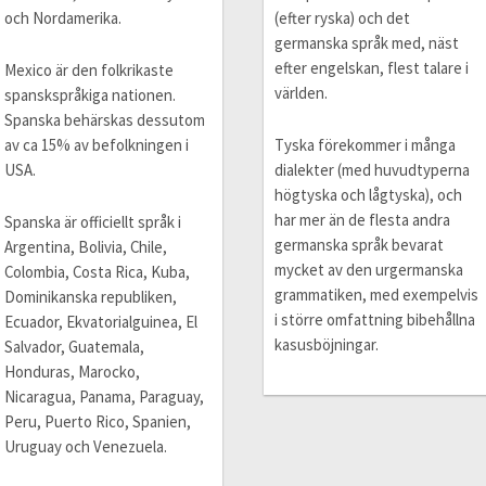
och Nordamerika.
(efter ryska) och det
germanska språk med, näst
efter engelskan, flest talare i
Mexico är den folkrikaste
världen.
spanskspråkiga nationen.
Spanska behärskas dessutom
av ca 15% av befolkningen i
Tyska förekommer i många
USA.
dialekter (med huvudtyperna
högtyska och lågtyska), och
har mer än de flesta andra
Spanska är officiellt språk i
germanska språk bevarat
Argentina, Bolivia, Chile,
mycket av den urgermanska
Colombia, Costa Rica, Kuba,
grammatiken, med exempelvis
Dominikanska republiken,
i större omfattning bibehållna
Ecuador, Ekvatorialguinea, El
kasusböjningar.
Salvador, Guatemala,
Honduras, Marocko,
Nicaragua, Panama, Paraguay,
Peru, Puerto Rico, Spanien,
Uruguay och Venezuela.