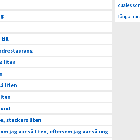
cuales so
ng
långa min
till
andrestaurang
s liten
en
så liten
liten
stund
e, stackars liten
som jag var så liten, eftersom jag var så ung