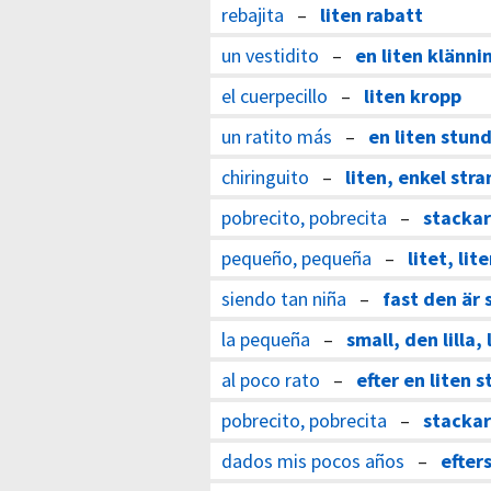
rebajita
–
liten rabatt
un vestidito
–
en liten klänni
el cuerpecillo
–
liten kropp
un ratito más
–
en liten stund 
chiringuito
–
liten, enkel str
pobrecito, pobrecita
–
stackar
pequeño, pequeña
–
litet, lit
siendo tan niña
–
fast den är 
la pequeña
–
small, den lilla, 
al poco rato
–
efter en liten 
pobrecito, pobrecita
–
stackar
dados mis pocos años
–
efter