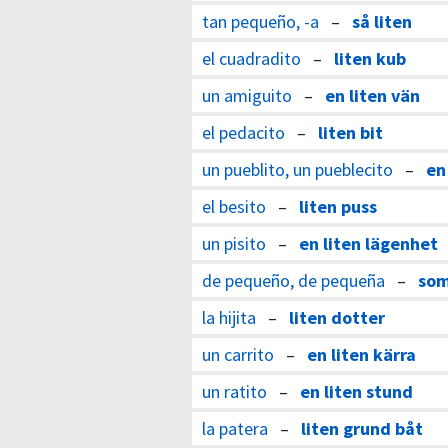
tan pequeño, -a
–
så liten
el cuadradito
–
liten kub
un amiguito
–
en liten vän
el pedacito
–
liten bit
un pueblito, un pueblecito
–
en
el besito
–
liten puss
un pisito
–
en liten lägenhet
de pequeño, de pequeña
–
som
la hijita
–
liten dotter
un carrito
–
en liten kärra
un ratito
–
en liten stund
la patera
–
liten grund båt