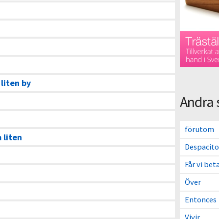
 liten by
Andra 
förutom
 liten
Despacito
Får vi bet
Över
Entonces
Vivir