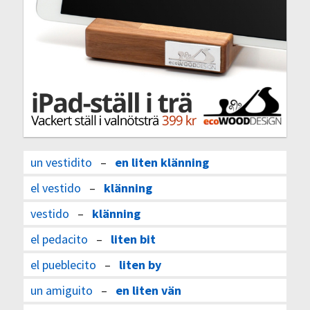
un vestidito
–
en liten klänning
el vestido
–
klänning
vestido
–
klänning
el pedacito
–
liten bit
el pueblecito
–
liten by
un amiguito
–
en liten vän