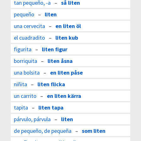
tan pequeño, -a
–
så liten
pequeño
–
liten
una cervecita
–
en liten öl
el cuadradito
–
liten kub
figurita
–
liten figur
borriquita
–
liten åsna
una bolsita
–
en liten påse
niñita
–
liten flicka
un carrito
–
en liten kärra
tapita
–
liten tapa
párvulo, párvula
–
liten
de pequeño, de pequeña
–
som liten