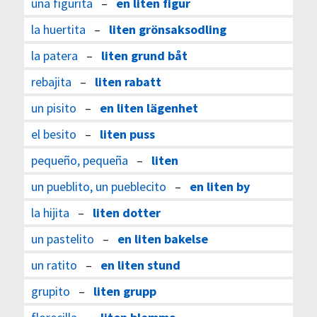
una figurita
–
en liten figur
la huertita
–
liten grönsaksodling
la patera
–
liten grund båt
rebajita
–
liten rabatt
un pisito
–
en liten lägenhet
el besito
–
liten puss
pequeño, pequeña
–
liten
un pueblito, un pueblecito
–
en liten by
la hijita
–
liten dotter
un pastelito
–
en liten bakelse
un ratito
–
en liten stund
grupito
–
liten grupp