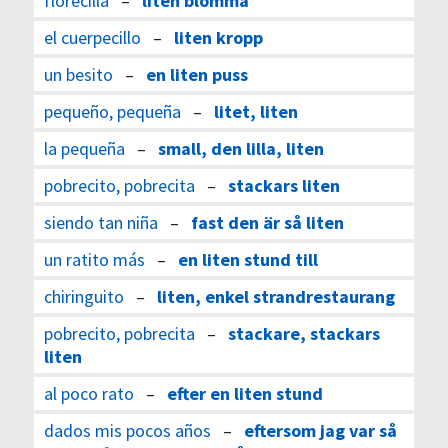
florecilla
–
liten blomma
el cuerpecillo
–
liten kropp
un besito
–
en liten puss
pequeño, pequeña
–
litet, liten
la pequeña
–
small, den lilla, liten
pobrecito, pobrecita
–
stackars liten
siendo tan niña
–
fast den är så liten
un ratito más
–
en liten stund till
chiringuito
–
liten, enkel strandrestaurang
pobrecito, pobrecita
–
stackare, stackars
liten
al poco rato
–
efter en liten stund
dados mis pocos años
–
eftersom jag var så