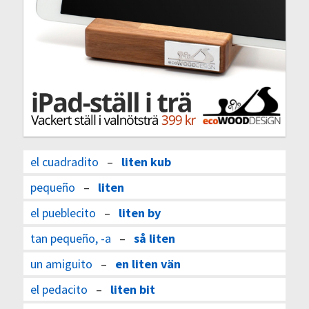
el cuadradito
–
liten kub
pequeño
–
liten
el pueblecito
–
liten by
tan pequeño, -a
–
så liten
un amiguito
–
en liten vän
el pedacito
–
liten bit