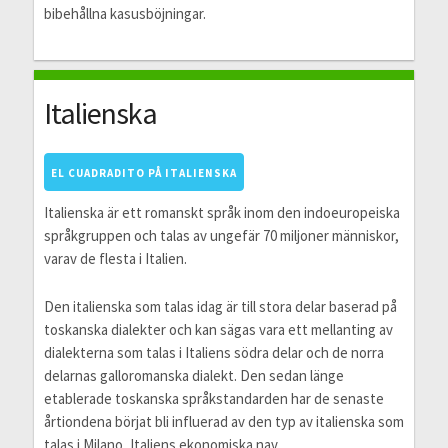
bibehållna kasusböjningar.
Italienska
EL CUADRADITO PÅ ITALIENSKA
Italienska är ett romanskt språk inom den indoeuropeiska
språkgruppen och talas av ungefär 70 miljoner människor,
varav de flesta i Italien.
Den italienska som talas idag är till stora delar baserad på
toskanska dialekter och kan sägas vara ett mellanting av
dialekterna som talas i Italiens södra delar och de norra
delarnas galloromanska dialekt. Den sedan länge
etablerade toskanska språkstandarden har de senaste
årtiondena börjat bli influerad av den typ av italienska som
talas i Milano, Italiens ekonomiska nav.