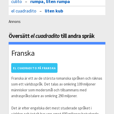
culito
–
rumpa, liten rumpa
el cuadradito
–
liten kub
Annons
Översätt
el cuadradito
till andra språk
Franska
EL CUADRADITO PÅ FRANSKA
Franska är ett av de största romanska språken och räknas
som ett världsspråk. Det talas av omkring 109 miljoner
människor som modersmål och tillsammans med
andraspråkstalare av omkring 290 miljoner.
Det är efter engelska det mest studerade språket i
världen och totalt har upp emot 600 miljoner betydande