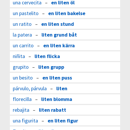
una cervecita
–
en liten öl
un pastelito
–
en liten bakelse
un ratito
–
en liten stund
la patera
–
liten grund båt
un carrito
–
en liten kärra
niñita
–
liten flicka
grupito
–
liten grupp
un besito
–
en liten puss
párvulo, párvula
–
liten
florecilla
–
liten blomma
rebajita
–
liten rabatt
una figurita
–
en liten figur