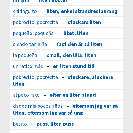
la hijita
–
liten dotter
chiringuito
–
liten, enkel strandrestaurang
pobrecito, pobrecita
–
stackars liten
pequeño, pequeña
–
litet, liten
siendo tan niña
–
fast den är så liten
la pequeña
–
small, den lilla, liten
un ratito más
–
en liten stund till
pobrecito, pobrecita
–
stackare, stackars
liten
al poco rato
–
efter en liten stund
dados mis pocos años
–
eftersom jag var så
liten, eftersom jag var så ung
besito
–
puss, liten puss