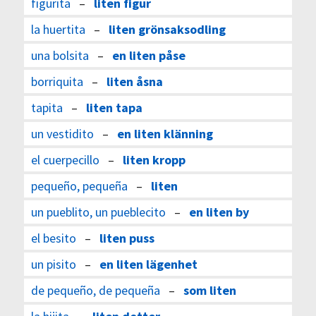
figurita
–
liten figur
la huertita
–
liten grönsaksodling
una bolsita
–
en liten påse
borriquita
–
liten åsna
tapita
–
liten tapa
un vestidito
–
en liten klänning
el cuerpecillo
–
liten kropp
pequeño, pequeña
–
liten
un pueblito, un pueblecito
–
en liten by
el besito
–
liten puss
un pisito
–
en liten lägenhet
de pequeño, de pequeña
–
som liten