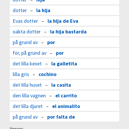
dotter
–
la hija
Evas dotter
–
la hija de Eva
oäkta dotter
–
la hija bastarda
på grund av
–
por
för, på grund av
–
por
det lilla kexet
–
la galletita
lilla gris
–
cochino
det lilla huset
–
la casita
den lilla vagnen
–
el carrito
det lilla djuret
–
el animalito
på grund av
–
por falta de
Annons