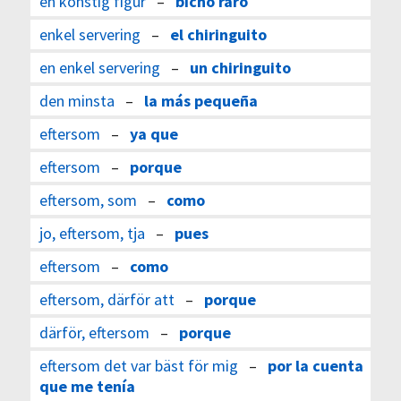
en konstig figur
–
bicho raro
enkel servering
–
el chiringuito
en enkel servering
–
un chiringuito
den minsta
–
la más pequeña
eftersom
–
ya que
eftersom
–
porque
eftersom, som
–
como
jo, eftersom, tja
–
pues
eftersom
–
como
eftersom, därför att
–
porque
därför, eftersom
–
porque
eftersom det var bäst för mig
–
por la cuenta
que me tenía