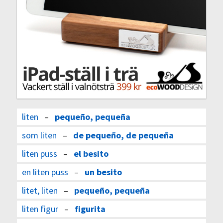
liten
–
pequeño, pequeña
som liten
–
de pequeño, de pequeña
liten puss
–
el besito
en liten puss
–
un besito
litet, liten
–
pequeño, pequeña
liten figur
–
figurita