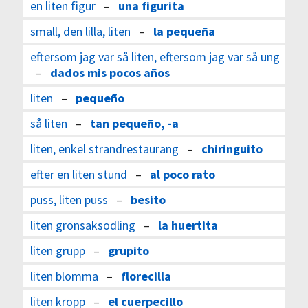
en liten figur
–
una figurita
small, den lilla, liten
–
la pequeña
eftersom jag var så liten, eftersom jag var så ung
–
dados mis pocos años
liten
–
pequeño
så liten
–
tan pequeño, -a
liten, enkel strandrestaurang
–
chiringuito
efter en liten stund
–
al poco rato
puss, liten puss
–
besito
liten grönsaksodling
–
la huertita
liten grupp
–
grupito
liten blomma
–
florecilla
liten kropp
–
el cuerpecillo