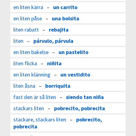
en liten kärra
–
un carrito
en liten påse
–
una bolsita
liten rabatt
–
rebajita
liten
–
párvulo, párvula
en liten bakelse
–
un pastelito
liten flicka
–
niñita
en liten klänning
–
un vestidito
liten åsna
–
borriquita
fast den är så liten
–
siendo tan niña
stackars liten
–
pobrecito, pobrecita
stackare, stackars liten
–
pobrecito,
pobrecita