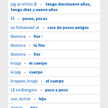
jag är nitton år
–
tengo diecinueve años,
tengo diez y nueve años
få
–
pocos, pocas
se förbannad ut
–
cara de pocos amigos
blomma
–
flor
f
blomma
–
la flor
blomma
–
flor
kropp
–
el cuerpo
kropp
–
cuerpo
kroppen, kropp
–
el cuerpo
så småningom
–
poco a poco
son, dotter
–
hijo
dotter
–
hija