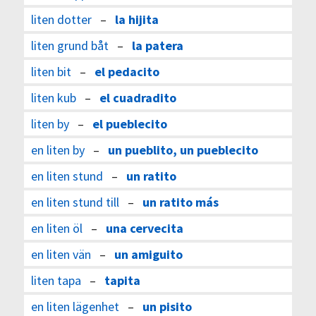
liten dotter
–
la hijita
liten grund båt
–
la patera
liten bit
–
el pedacito
liten kub
–
el cuadradito
liten by
–
el pueblecito
en liten by
–
un pueblito, un pueblecito
en liten stund
–
un ratito
en liten stund till
–
un ratito más
en liten öl
–
una cervecita
en liten vän
–
un amiguito
liten tapa
–
tapita
en liten lägenhet
–
un pisito