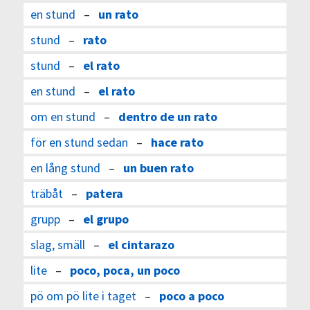
en stund
–
un rato
stund
–
rato
stund
–
el rato
en stund
–
el rato
om en stund
–
dentro de un rato
för en stund sedan
–
hace rato
en lång stund
–
un buen rato
träbåt
–
patera
grupp
–
el grupo
slag, smäll
–
el cintarazo
lite
–
poco, poca, un poco
pö om pö lite i taget
–
poco a poco