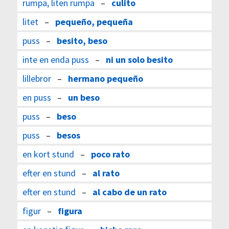
rumpa, liten rumpa
–
culito
litet
–
pequeño, pequeña
puss
–
besito, beso
inte en enda puss
–
ni un solo besito
lillebror
–
hermano pequeño
en puss
–
un beso
puss
–
beso
puss
–
besos
en kort stund
–
poco rato
efter en stund
–
al rato
efter en stund
–
al cabo de un rato
figur
–
figura