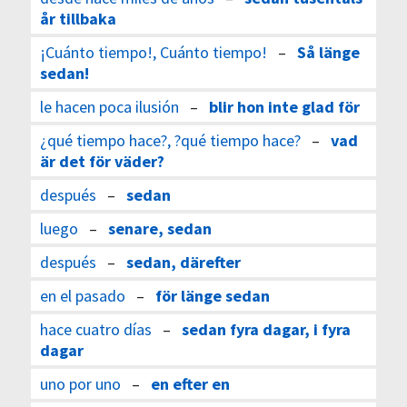
år tillbaka
¡Cuánto tiempo!, Cuánto tiempo!
–
Så länge
sedan!
le hacen poca ilusión
–
blir hon inte glad för
¿qué tiempo hace?, ?qué tiempo hace?
–
vad
är det för väder?
después
–
sedan
luego
–
senare, sedan
después
–
sedan, därefter
en el pasado
–
för länge sedan
hace cuatro días
–
sedan fyra dagar, i fyra
dagar
uno por uno
–
en efter en