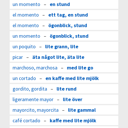
un momento
–
en stund
el momento
–
ett tag, en stund
el momento
–
ögonblick, stund
un momento
–
ögonblick, stund
un poquito
–
lite grann, lite
picar
–
äta något lite, äta lite
marchoso, marchosa
–
med lite go
un cortado
–
en kaffe med lite mjölk
gordito, gordita
–
lite rund
ligeramente mayor
–
lite över
mayorcito, mayorcita
–
lite gammal
café cortado
–
kaffe med lite mjölk