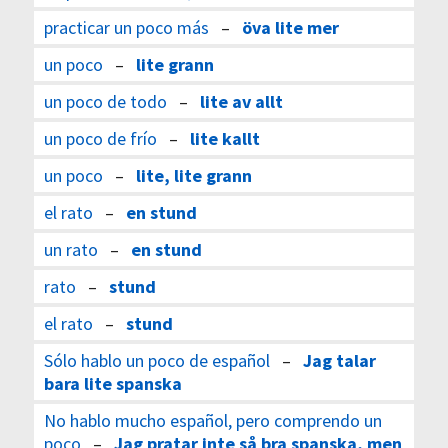
practicar un poco más
–
öva lite mer
un poco
–
lite grann
un poco de todo
–
lite av allt
un poco de frío
–
lite kallt
un poco
–
lite, lite grann
el rato
–
en stund
un rato
–
en stund
rato
–
stund
el rato
–
stund
Sólo hablo un poco de español
–
Jag talar
bara lite spanska
No hablo mucho español, pero comprendo un
poco
–
Jag pratar inte så bra spanska, men