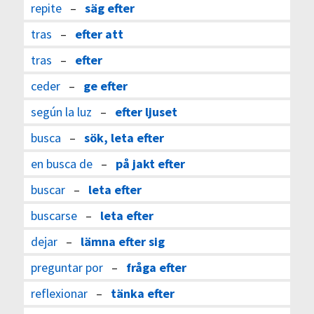
repite
–
säg efter
tras
–
efter att
tras
–
efter
ceder
–
ge efter
según la luz
–
efter ljuset
busca
–
sök, leta efter
en busca de
–
på jakt efter
buscar
–
leta efter
buscarse
–
leta efter
dejar
–
lämna efter sig
preguntar por
–
fråga efter
reflexionar
–
tänka efter