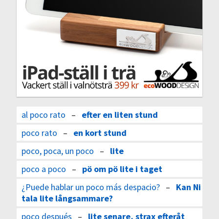
al poco rato
–
efter en liten stund
poco rato
–
en kort stund
poco, poca, un poco
–
lite
poco a poco
–
pö om pö lite i taget
¿Puede hablar un poco más despacio?
–
Kan Ni
tala lite långsammare?
poco después
–
lite senare, strax efteråt