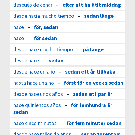
después de cenar
–
efter att ha ätit middag
desde hacía mucho tiempo
–
sedan länge
hace
–
för, sedan
hace
–
för sedan
desde hace mucho tiempo
–
på länge
desde hace
–
sedan
desde hace un año
–
sedan ett år tillbaka
hasta hace una no
–
först för en vecka sedan
desde hace unos años
–
sedan ett par år
hace quinientos años
–
för femhundra år
sedan
hace cinco minutos
–
för fem minuter sedan
desde hace miles de años
–
sedan tusentals