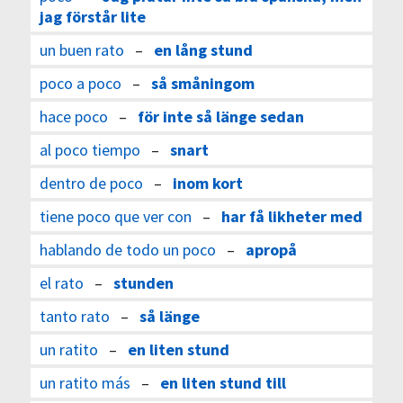
jag förstår lite
un buen rato
–
en lång stund
poco a poco
–
så småningom
hace poco
–
för inte så länge sedan
al poco tiempo
–
snart
dentro de poco
–
inom kort
tiene poco que ver con
–
har få likheter med
hablando de todo un poco
–
apropå
el rato
–
stunden
tanto rato
–
så länge
un ratito
–
en liten stund
un ratito más
–
en liten stund till