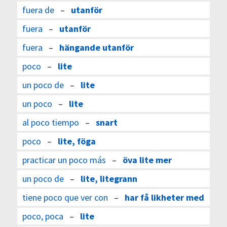
fuera de
–
utanför
fuera
–
utanför
fuera
–
hängande utanför
poco
–
lite
un poco de
–
lite
un poco
–
lite
al poco tiempo
–
snart
poco
–
lite, föga
practicar un poco más
–
öva lite mer
un poco de
–
lite, litegrann
tiene poco que ver con
–
har få likheter med
poco, poca
–
lite