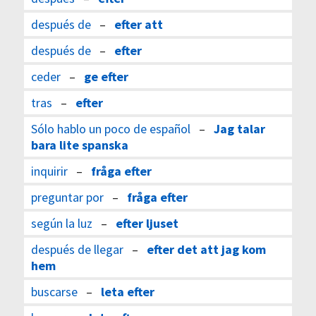
después de
–
efter att
después de
–
efter
ceder
–
ge efter
tras
–
efter
Sólo hablo un poco de español
–
Jag talar
bara lite spanska
inquirir
–
fråga efter
preguntar por
–
fråga efter
según la luz
–
efter ljuset
después de llegar
–
efter det att jag kom
hem
buscarse
–
leta efter