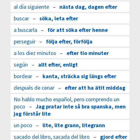
al día siguiente
–
nästa dag, dagen efter
buscar
–
söka, leta efter
a buscarla
–
för att söka efter henne
perseguir
–
följa efter, förfölja
a los diez minutos
–
efter tio minuter
según
–
allt efter, enligt
bordear
–
kanta, sträcka sig längs efter
después de cenar
–
efter att ha ätit middag
No hablo mucho español, pero comprendo un
poco
–
Jag pratar inte så bra spanska, men
jag förstår lite
un poco
–
lite, lite grann, litegrann
sacado del libro, sacada del libro
–
gjord efter