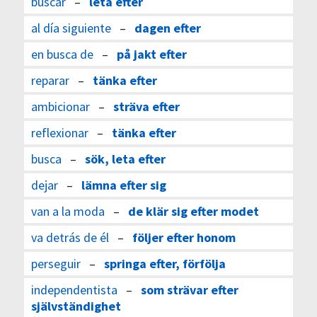
buscar
–
leta efter
al día siguiente
–
dagen efter
en busca de
–
på jakt efter
reparar
–
tänka efter
ambicionar
–
sträva efter
reflexionar
–
tänka efter
busca
–
sök, leta efter
dejar
–
lämna efter sig
van a la moda
–
de klär sig efter modet
va detrás de él
–
följer efter honom
perseguir
–
springa efter, förfölja
independentista
–
som strävar efter
självständighet