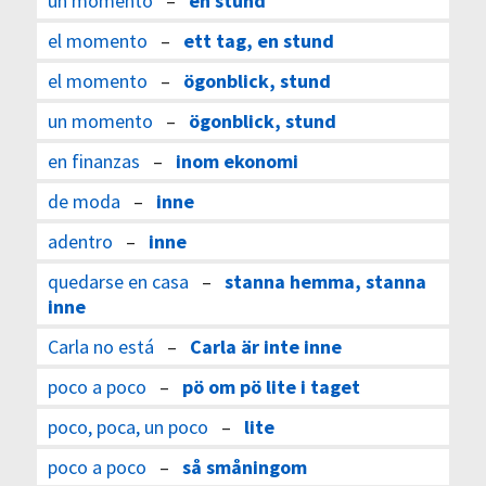
un momento
–
en stund
el momento
–
ett tag, en stund
el momento
–
ögonblick, stund
un momento
–
ögonblick, stund
en finanzas
–
inom ekonomi
de moda
–
inne
adentro
–
inne
quedarse en casa
–
stanna hemma, stanna
inne
Carla no está
–
Carla är inte inne
poco a poco
–
pö om pö lite i taget
poco, poca, un poco
–
lite
poco a poco
–
så småningom