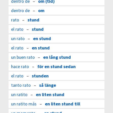
dentro de
–
om (tid)
dentro de
–
om
rato
–
stund
el rato
–
stund
un rato
–
en stund
el rato
–
en stund
un buen rato
–
en lång stund
hace rato
–
för en stund sedan
el rato
–
stunden
tanto rato
–
så länge
un ratito
–
en liten stund
un ratito más
–
en liten stund till