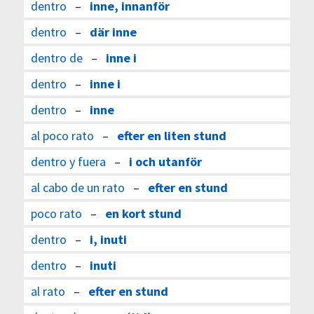
dentro
–
inne, innanför
dentro
–
där inne
dentro de
–
inne i
dentro
–
inne i
dentro
–
inne
al poco rato
–
efter en liten stund
dentro y fuera
–
i och utanför
al cabo de un rato
–
efter en stund
poco rato
–
en kort stund
dentro
–
i, inuti
dentro
–
inuti
al rato
–
efter en stund