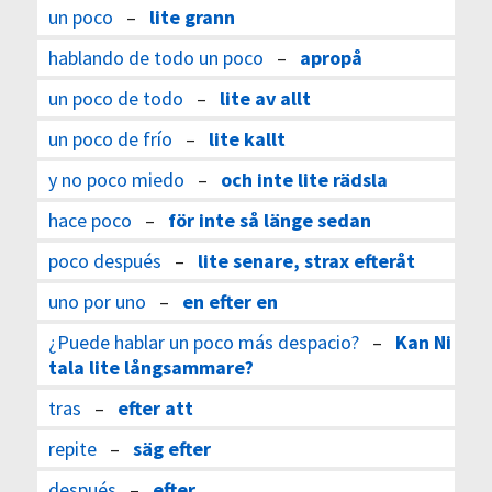
un poco
–
lite grann
hablando de todo un poco
–
apropå
un poco de todo
–
lite av allt
un poco de frío
–
lite kallt
y no poco miedo
–
och inte lite rädsla
hace poco
–
för inte så länge sedan
poco después
–
lite senare, strax efteråt
uno por uno
–
en efter en
¿Puede hablar un poco más despacio?
–
Kan Ni
tala lite långsammare?
tras
–
efter att
repite
–
säg efter
después
–
efter