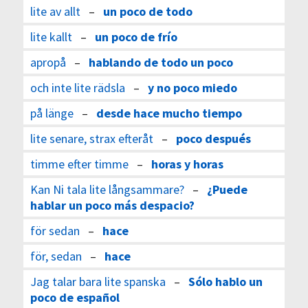
lite av allt
–
un poco de todo
lite kallt
–
un poco de frío
apropå
–
hablando de todo un poco
och inte lite rädsla
–
y no poco miedo
på länge
–
desde hace mucho tiempo
lite senare, strax efteråt
–
poco después
timme efter timme
–
horas y horas
Kan Ni tala lite långsammare?
–
¿Puede
hablar un poco más despacio?
för sedan
–
hace
för, sedan
–
hace
Jag talar bara lite spanska
–
Sólo hablo un
poco de español