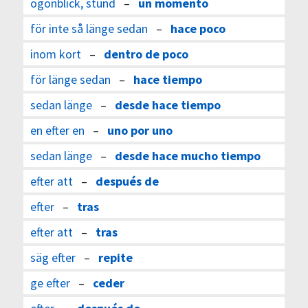
ögonblick, stund
–
un momento
för inte så länge sedan
–
hace poco
inom kort
–
dentro de poco
för länge sedan
–
hace tiempo
sedan länge
–
desde hace tiempo
en efter en
–
uno por uno
sedan länge
–
desde hace mucho tiempo
efter att
–
después de
efter
–
tras
efter att
–
tras
säg efter
–
repite
ge efter
–
ceder