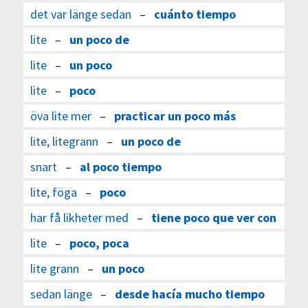
det var länge sedan
–
cuánto tiempo
lite
–
un poco de
lite
–
un poco
lite
–
poco
öva lite mer
–
practicar un poco más
lite, litegrann
–
un poco de
snart
–
al poco tiempo
lite, föga
–
poco
har få likheter med
–
tiene poco que ver con
lite
–
poco, poca
lite grann
–
un poco
sedan länge
–
desde hacía mucho tiempo