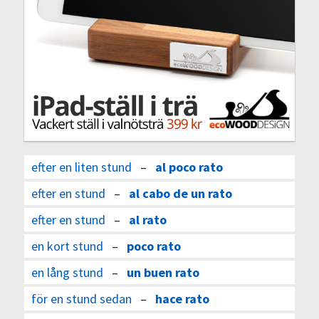
efter en liten stund
–
al poco rato
efter en stund
–
al cabo de un rato
efter en stund
–
al rato
en kort stund
–
poco rato
en lång stund
–
un buen rato
för en stund sedan
–
hace rato