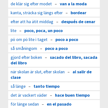
de klär sig efter modet
–
van a la moda
kanta, sträcka sig längs efter
–
bordear
efter att ha ätit middag
–
después de cenar
lite
–
poco, poca, un poco
pö om pö lite i taget
–
poco a poco
så småningom
–
poco a poco
gjord efter boken
–
sacado del libro, sacada
del libro
när skolan är slut, efter skolan
–
al salir de
clase
så länge
–
tanto tiempo
det är vackert väder
–
hace buen tiempo
för länge sedan
–
en el pasado