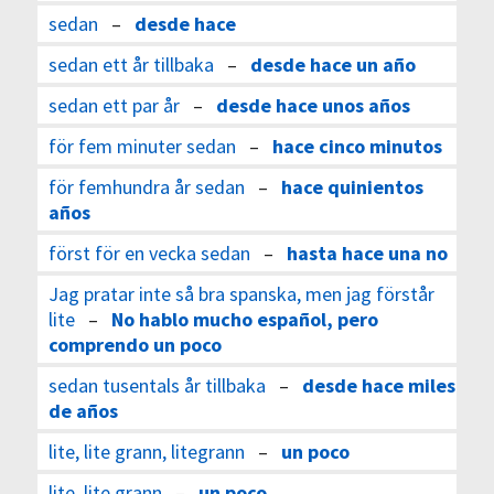
sedan
–
desde hace
sedan ett år tillbaka
–
desde hace un año
sedan ett par år
–
desde hace unos años
för fem minuter sedan
–
hace cinco minutos
för femhundra år sedan
–
hace quinientos
años
först för en vecka sedan
–
hasta hace una no
Jag pratar inte så bra spanska, men jag förstår
lite
–
No hablo mucho español, pero
comprendo un poco
sedan tusentals år tillbaka
–
desde hace miles
de años
lite, lite grann, litegrann
–
un poco
lite, lite grann
–
un poco