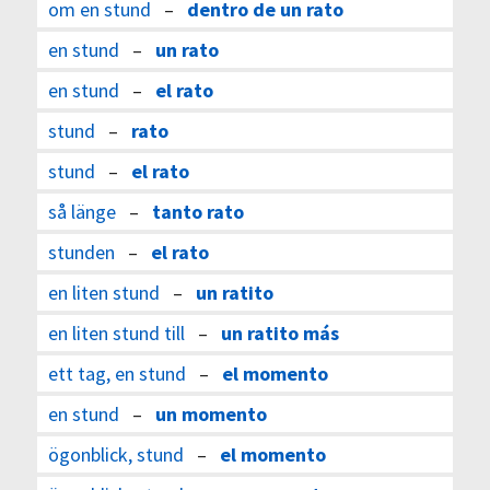
om en stund
–
dentro de un rato
en stund
–
un rato
en stund
–
el rato
stund
–
rato
stund
–
el rato
så länge
–
tanto rato
stunden
–
el rato
en liten stund
–
un ratito
en liten stund till
–
un ratito más
ett tag, en stund
–
el momento
en stund
–
un momento
ögonblick, stund
–
el momento