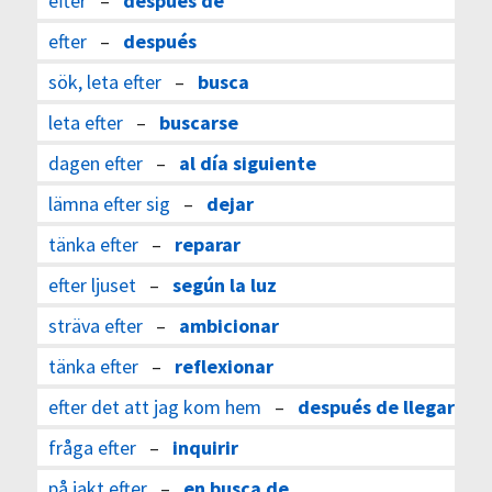
efter
–
después de
efter
–
después
sök, leta efter
–
busca
leta efter
–
buscarse
dagen efter
–
al día siguiente
lämna efter sig
–
dejar
tänka efter
–
reparar
efter ljuset
–
según la luz
sträva efter
–
ambicionar
tänka efter
–
reflexionar
efter det att jag kom hem
–
después de llegar
fråga efter
–
inquirir
på jakt efter
–
en busca de