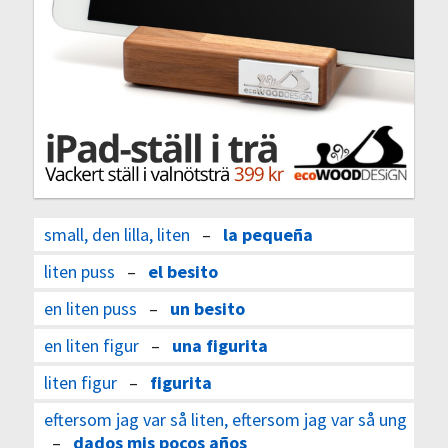
small, den lilla, liten
–
la pequeña
liten puss
–
el besito
en liten puss
–
un besito
en liten figur
–
una figurita
liten figur
–
figurita
eftersom jag var så liten, eftersom jag var så ung
–
dados mis pocos años