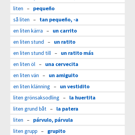
liten
–
pequeño
så liten
–
tan pequeño, -a
en liten kärra
–
un carrito
en liten stund
–
un ratito
en liten stund till
–
un ratito más
en liten öl
–
una cervecita
en liten vän
–
un amiguito
en liten klänning
–
un vestidito
liten grönsaksodling
–
la huertita
liten grund båt
–
la patera
liten
–
párvulo, párvula
liten grupp
–
grupito