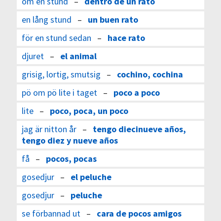
om en stund
–
dentro de un rato
en lång stund
–
un buen rato
för en stund sedan
–
hace rato
djuret
–
el animal
grisig, lortig, smutsig
–
cochino, cochina
pö om pö lite i taget
–
poco a poco
lite
–
poco, poca, un poco
jag är nitton år
–
tengo diecinueve años,
tengo diez y nueve años
få
–
pocos, pocas
gosedjur
–
el peluche
gosedjur
–
peluche
se förbannad ut
–
cara de pocos amigos