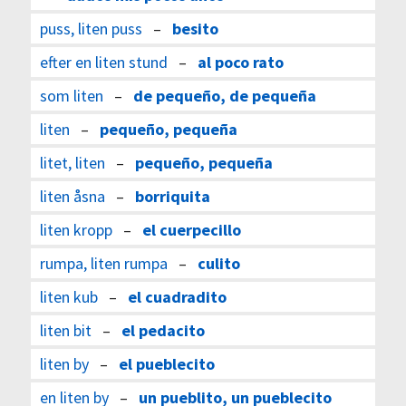
puss, liten puss
–
besito
efter en liten stund
–
al poco rato
som liten
–
de pequeño, de pequeña
liten
–
pequeño, pequeña
litet, liten
–
pequeño, pequeña
liten åsna
–
borriquita
liten kropp
–
el cuerpecillo
rumpa, liten rumpa
–
culito
liten kub
–
el cuadradito
liten bit
–
el pedacito
liten by
–
el pueblecito
en liten by
–
un pueblito, un pueblecito