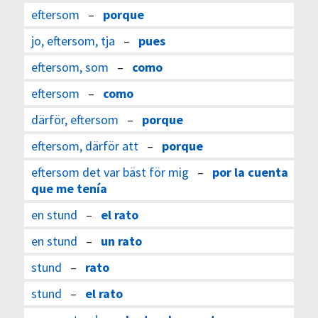
eftersom
–
porque
jo, eftersom, tja
–
pues
eftersom, som
–
como
eftersom
–
como
därför, eftersom
–
porque
eftersom, därför att
–
porque
eftersom det var bäst för mig
–
por la cuenta
que me tenía
en stund
–
el rato
en stund
–
un rato
stund
–
rato
stund
–
el rato