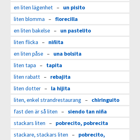
en liten lägenhet
–
un pisito
liten blomma
–
florecilla
en liten bakelse
–
un pastelito
liten flicka
–
niñita
en liten påse
–
una bolsita
liten tapa
–
tapita
liten rabatt
–
rebajita
liten dotter
–
la hijita
liten, enkel strandrestaurang
–
chiringuito
fast den är så liten
–
siendo tan niña
stackars liten
–
pobrecito, pobrecita
stackare, stackars liten
–
pobrecito,