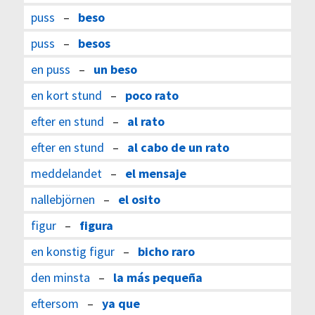
puss
–
beso
puss
–
besos
en puss
–
un beso
en kort stund
–
poco rato
efter en stund
–
al rato
efter en stund
–
al cabo de un rato
meddelandet
–
el mensaje
nallebjörnen
–
el osito
figur
–
figura
en konstig figur
–
bicho raro
den minsta
–
la más pequeña
eftersom
–
ya que