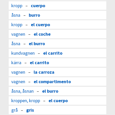
kropp
–
cuerpo
åsna
–
burro
kropp
–
el cuerpo
vagnen
–
el coche
åsna
–
el burro
kundvagnen
–
el carrito
kärra
–
el carrito
vagnen
–
la carroza
vagnen
–
el compartimento
åsna, åsnan
–
el burro
kroppen, kropp
–
el cuerpo
grå
–
gris