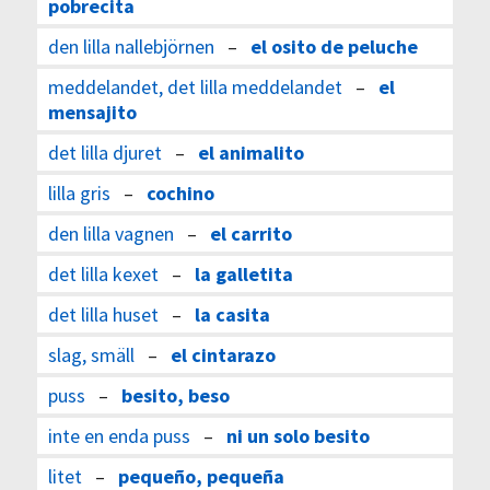
pobrecita
den lilla nallebjörnen
–
el osito de peluche
meddelandet, det lilla meddelandet
–
el
mensajito
det lilla djuret
–
el animalito
lilla gris
–
cochino
den lilla vagnen
–
el carrito
det lilla kexet
–
la galletita
det lilla huset
–
la casita
slag, smäll
–
el cintarazo
puss
–
besito, beso
inte en enda puss
–
ni un solo besito
litet
–
pequeño, pequeña