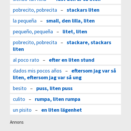
pobrecito, pobrecita
–
stackars liten
la pequeña
–
small, den lilla, liten
pequeño, pequeña
–
litet, liten
pobrecito, pobrecita
–
stackare, stackars
liten
al poco rato
–
efter en liten stund
dados mis pocos años
–
eftersom jag var så
liten, eftersom jag var så ung
besito
–
puss, liten puss
culito
–
rumpa, liten rumpa
un pisito
–
en liten lägenhet
Annons