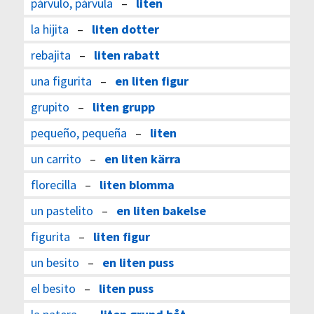
párvulo, párvula
–
liten
la hijita
–
liten dotter
rebajita
–
liten rabatt
una figurita
–
en liten figur
grupito
–
liten grupp
pequeño, pequeña
–
liten
un carrito
–
en liten kärra
florecilla
–
liten blomma
un pastelito
–
en liten bakelse
figurita
–
liten figur
un besito
–
en liten puss
el besito
–
liten puss