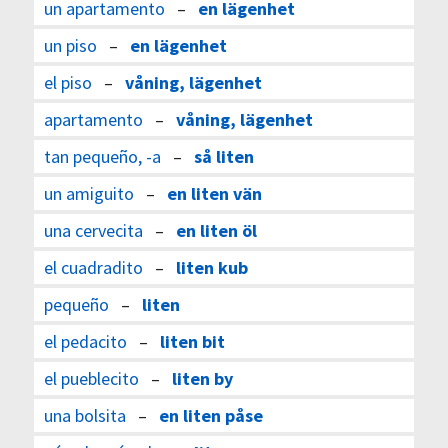
un apartamento
–
en lägenhet
un piso
–
en lägenhet
el piso
–
våning, lägenhet
apartamento
–
våning, lägenhet
tan pequeño, -a
–
så liten
un amiguito
–
en liten vän
una cervecita
–
en liten öl
el cuadradito
–
liten kub
pequeño
–
liten
el pedacito
–
liten bit
el pueblecito
–
liten by
una bolsita
–
en liten påse