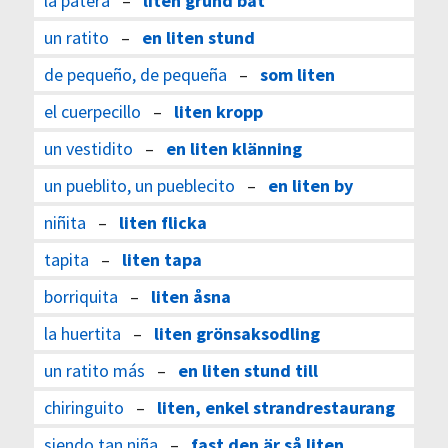
la patera
–
liten grund båt
un ratito
–
en liten stund
de pequeño, de pequeña
–
som liten
el cuerpecillo
–
liten kropp
un vestidito
–
en liten klänning
un pueblito, un pueblecito
–
en liten by
niñita
–
liten flicka
tapita
–
liten tapa
borriquita
–
liten åsna
la huertita
–
liten grönsaksodling
un ratito más
–
en liten stund till
chiringuito
–
liten, enkel strandrestaurang
siendo tan niña
–
fast den är så liten