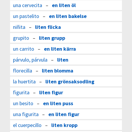
una cervecita
–
en liten öl
un pastelito
–
en liten bakelse
niñita
–
liten flicka
grupito
–
liten grupp
un carrito
–
en liten kärra
párvulo, párvula
–
liten
florecilla
–
liten blomma
la huertita
–
liten grönsaksodling
figurita
–
liten figur
un besito
–
en liten puss
una figurita
–
en liten figur
el cuerpecillo
–
liten kropp