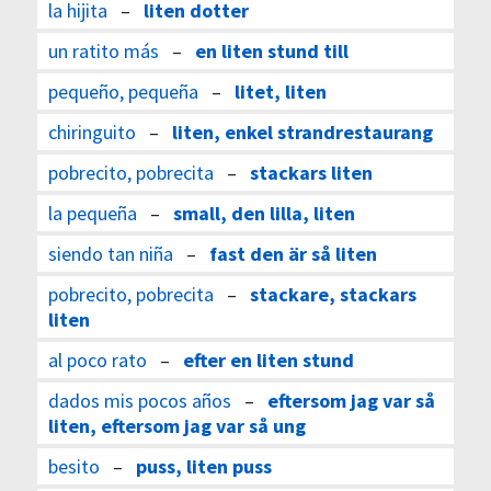
la hijita
–
liten dotter
un ratito más
–
en liten stund till
pequeño, pequeña
–
litet, liten
chiringuito
–
liten, enkel strandrestaurang
pobrecito, pobrecita
–
stackars liten
la pequeña
–
small, den lilla, liten
siendo tan niña
–
fast den är så liten
pobrecito, pobrecita
–
stackare, stackars
liten
al poco rato
–
efter en liten stund
dados mis pocos años
–
eftersom jag var så
liten, eftersom jag var så ung
besito
–
puss, liten puss