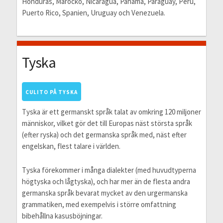
Honduras, Marocko, Nicaragua, Panama, Paraguay, Peru,
Puerto Rico, Spanien, Uruguay och Venezuela.
Tyska
CULITO PÅ TYSKA
Tyska är ett germanskt språk talat av omkring 120 miljoner
människor, vilket gör det till Europas näst största språk
(efter ryska) och det germanska språk med, näst efter
engelskan, flest talare i världen.
Tyska förekommer i många dialekter (med huvudtyperna
högtyska och lågtyska), och har mer än de flesta andra
germanska språk bevarat mycket av den urgermanska
grammatiken, med exempelvis i större omfattning
bibehållna kasusböjningar.