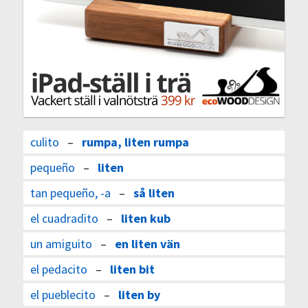
culito
–
rumpa, liten rumpa
pequeño
–
liten
tan pequeño, -a
–
så liten
el cuadradito
–
liten kub
un amiguito
–
en liten vän
el pedacito
–
liten bit
el pueblecito
–
liten by