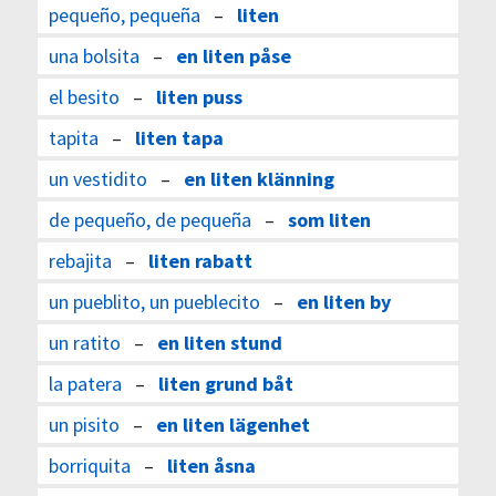
pequeño, pequeña
–
liten
una bolsita
–
en liten påse
el besito
–
liten puss
tapita
–
liten tapa
un vestidito
–
en liten klänning
de pequeño, de pequeña
–
som liten
rebajita
–
liten rabatt
un pueblito, un pueblecito
–
en liten by
un ratito
–
en liten stund
la patera
–
liten grund båt
un pisito
–
en liten lägenhet
borriquita
–
liten åsna