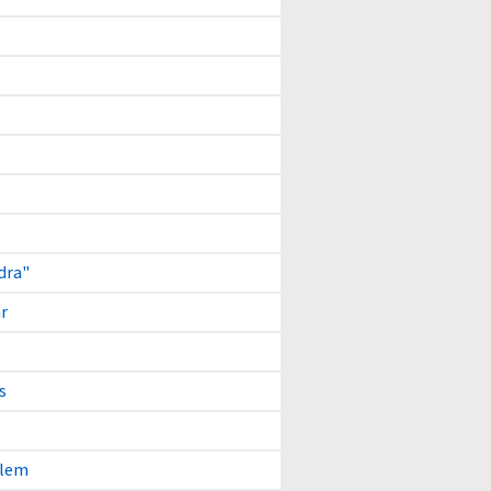
dra"
r
s
blem