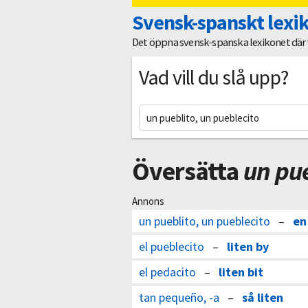
Svensk-spanskt lexi
Det öppna svensk-spanska lexikonet där vi
Vad vill du slå upp?
Översätta
un pue
Annons
un pueblito, un pueblecito
–
en
el pueblecito
–
liten by
el pedacito
–
liten bit
tan pequeño, -a
–
så liten