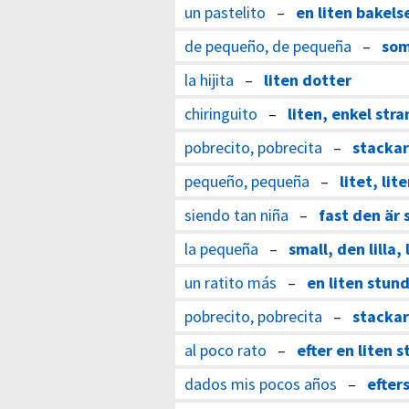
un pastelito
–
en liten bakels
de pequeño, de pequeña
–
som
la hijita
–
liten dotter
chiringuito
–
liten, enkel str
pobrecito, pobrecita
–
stackar
pequeño, pequeña
–
litet, lit
siendo tan niña
–
fast den är 
la pequeña
–
small, den lilla, 
un ratito más
–
en liten stund 
pobrecito, pobrecita
–
stackar
al poco rato
–
efter en liten 
dados mis pocos años
–
efter