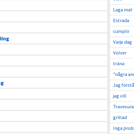
Laga mat
Estrada
cumplir
ling
Varje dag
Volver
träna
"några an
ng
Jag förstå
jag vill
Travesura
grillad
Inga pro