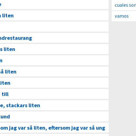
e
cuales so
 liten
vamos
andrestaurang
s liten
en
så liten
liten
till
e, stackars liten
stund
som jag var så liten, eftersom jag var så ung