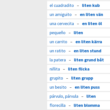
el cuadradito
–
liten kub
un amiguito
–
en liten vän
una cervecita
–
en liten öl
pequeño
–
liten
un carrito
–
en liten kärra
un ratito
–
en liten stund
la patera
–
liten grund båt
niñita
–
liten flicka
grupito
–
liten grupp
un besito
–
en liten puss
párvulo, párvula
–
liten
florecilla
–
liten blomma