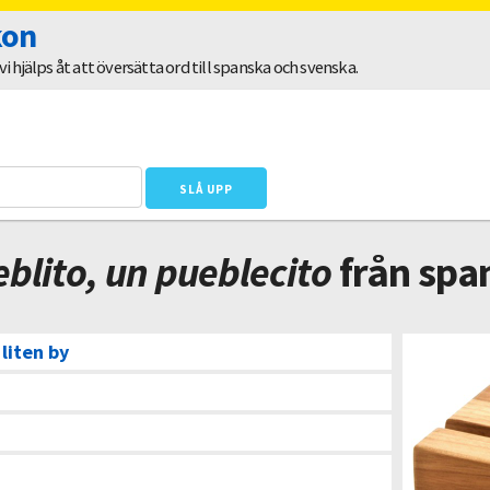
kon
 hjälps åt att översätta ord till spanska och svenska.
blito, un pueblecito
från span
 liten by