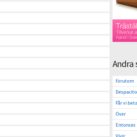
Andra 
förutom
Despacito
Får vi bet
Över
Entonces
Vivir