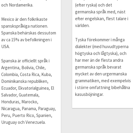
och Nordamerika.
(efter ryska) och det
germanska språk med, näst
efter engelskan, flest talare i
Mexico är den folkrikaste
världen.
spanskspråkiga nationen.
Spanska behärskas dessutom
av ca 15% av befolkningen i
Tyska förekommer i många
USA.
dialekter (med huvudtyperna
högtyska och lågtyska), och
har mer än de flesta andra
Spanska är officiellt språk i
germanska språk bevarat
Argentina, Bolivia, Chile,
mycket av den urgermanska
Colombia, Costa Rica, Kuba,
grammatiken, med exempelvis
Dominikanska republiken,
i större omfattning bibehållna
Ecuador, Ekvatorialguinea, El
kasusböjningar.
Salvador, Guatemala,
Honduras, Marocko,
Nicaragua, Panama, Paraguay,
Peru, Puerto Rico, Spanien,
Uruguay och Venezuela.