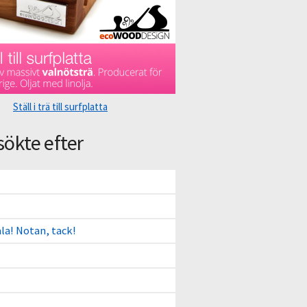
Ställ i trä till surfplatta
sökte efter
ala! Notan, tack!