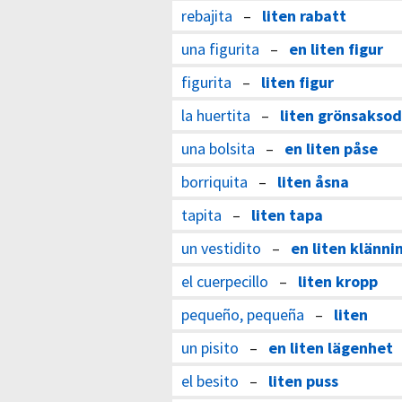
rebajita
–
liten rabatt
una figurita
–
en liten figur
figurita
–
liten figur
la huertita
–
liten grönsaksod
una bolsita
–
en liten påse
borriquita
–
liten åsna
tapita
–
liten tapa
un vestidito
–
en liten klänni
el cuerpecillo
–
liten kropp
pequeño, pequeña
–
liten
un pisito
–
en liten lägenhet
el besito
–
liten puss