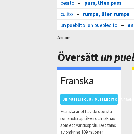
besito
–
puss, liten puss
culito
–
rumpa, liten rumpa
un pueblito, un pueblecito
–
en
Annons
Översätt
un pueb
Franska
UN PUEBLITO, UN PUEBLECITO PÅ FRAN
Franska är ett av de största
romanska språken och räknas
som ett världsspråk. Det talas
av omkring 109 miljoner