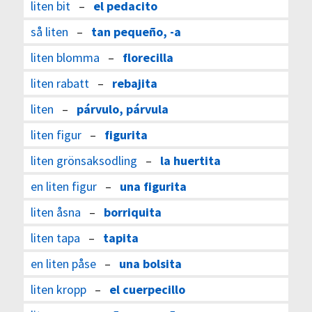
liten bit
–
el pedacito
så liten
–
tan pequeño, -a
liten blomma
–
florecilla
liten rabatt
–
rebajita
liten
–
párvulo, párvula
liten figur
–
figurita
liten grönsaksodling
–
la huertita
en liten figur
–
una figurita
liten åsna
–
borriquita
liten tapa
–
tapita
en liten påse
–
una bolsita
liten kropp
–
el cuerpecillo