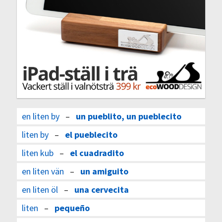
en liten by
–
un pueblito, un pueblecito
liten by
–
el pueblecito
liten kub
–
el cuadradito
en liten vän
–
un amiguito
en liten öl
–
una cervecita
liten
–
pequeño