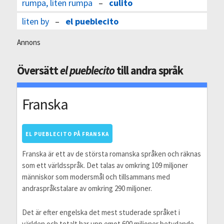
rumpa, liten rumpa
–
culito
liten by
–
el pueblecito
Annons
Översätt
el pueblecito
till andra språk
Franska
EL PUEBLECITO PÅ FRANSKA
Franska är ett av de största romanska språken och räknas
som ett världsspråk. Det talas av omkring 109 miljoner
människor som modersmål och tillsammans med
andraspråkstalare av omkring 290 miljoner.
Det är efter engelska det mest studerade språket i
världen och totalt har upp emot 600 miljoner betydande