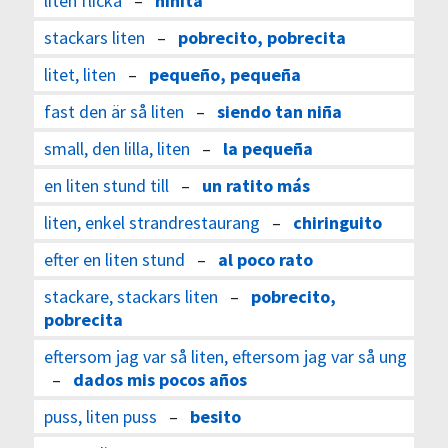
liten flicka
–
niñita
stackars liten
–
pobrecito, pobrecita
litet, liten
–
pequeño, pequeña
fast den är så liten
–
siendo tan niña
small, den lilla, liten
–
la pequeña
en liten stund till
–
un ratito más
liten, enkel strandrestaurang
–
chiringuito
efter en liten stund
–
al poco rato
stackare, stackars liten
–
pobrecito,
pobrecita
eftersom jag var så liten, eftersom jag var så ung
–
dados mis pocos años
puss, liten puss
–
besito