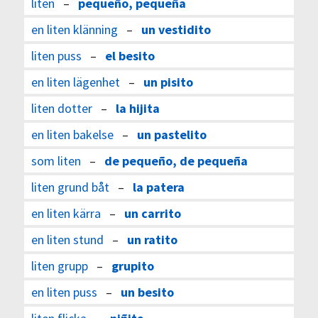
liten
–
pequeño, pequeña
en liten klänning
–
un vestidito
liten puss
–
el besito
en liten lägenhet
–
un pisito
liten dotter
–
la hijita
en liten bakelse
–
un pastelito
som liten
–
de pequeño, de pequeña
liten grund båt
–
la patera
en liten kärra
–
un carrito
en liten stund
–
un ratito
liten grupp
–
grupito
en liten puss
–
un besito