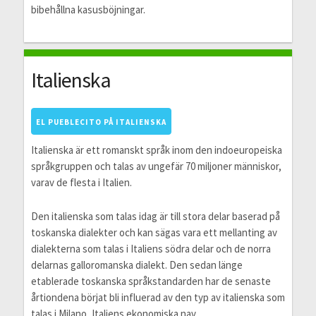
bibehållna kasusböjningar.
Italienska
EL PUEBLECITO PÅ ITALIENSKA
Italienska är ett romanskt språk inom den indoeuropeiska
språkgruppen och talas av ungefär 70 miljoner människor,
varav de flesta i Italien.
Den italienska som talas idag är till stora delar baserad på
toskanska dialekter och kan sägas vara ett mellanting av
dialekterna som talas i Italiens södra delar och de norra
delarnas galloromanska dialekt. Den sedan länge
etablerade toskanska språkstandarden har de senaste
årtiondena börjat bli influerad av den typ av italienska som
talas i Milano, Italiens ekonomiska nav.