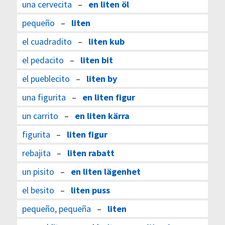
una cervecita
–
en liten öl
pequeño
–
liten
el cuadradito
–
liten kub
el pedacito
–
liten bit
el pueblecito
–
liten by
una figurita
–
en liten figur
un carrito
–
en liten kärra
figurita
–
liten figur
rebajita
–
liten rabatt
un pisito
–
en liten lägenhet
el besito
–
liten puss
pequeño, pequeña
–
liten