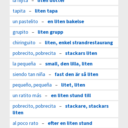
la hijita
–
liten dotter
tapita
–
liten tapa
un pastelito
–
en liten bakelse
grupito
–
liten grupp
chiringuito
–
liten, enkel strandrestaurang
pobrecito, pobrecita
–
stackars liten
la pequeña
–
small, den lilla, liten
siendo tan niña
–
fast den är så liten
pequeño, pequeña
–
litet, liten
un ratito más
–
en liten stund till
pobrecito, pobrecita
–
stackare, stackars
liten
al poco rato
–
efter en liten stund