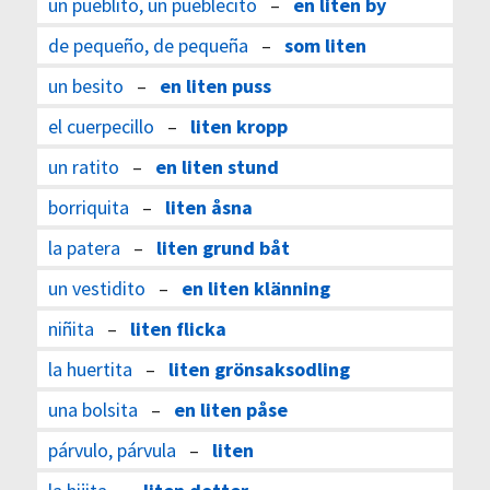
un pueblito, un pueblecito
–
en liten by
de pequeño, de pequeña
–
som liten
un besito
–
en liten puss
el cuerpecillo
–
liten kropp
un ratito
–
en liten stund
borriquita
–
liten åsna
la patera
–
liten grund båt
un vestidito
–
en liten klänning
niñita
–
liten flicka
la huertita
–
liten grönsaksodling
una bolsita
–
en liten påse
párvulo, párvula
–
liten