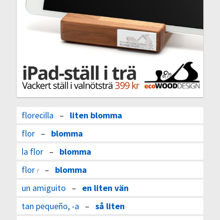
florecilla
–
liten blomma
flor
–
blomma
la flor
–
blomma
flor
–
blomma
f
un amiguito
–
en liten vän
tan pequeño, -a
–
så liten