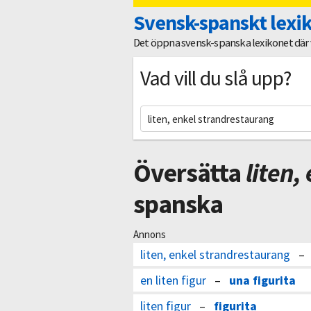
Svensk-spanskt lexi
Det öppna svensk-spanska lexikonet där vi
Vad vill du slå upp?
Översätta
liten,
spanska
Annons
liten, enkel strandrestaurang
en liten figur
–
una figurita
liten figur
–
figurita