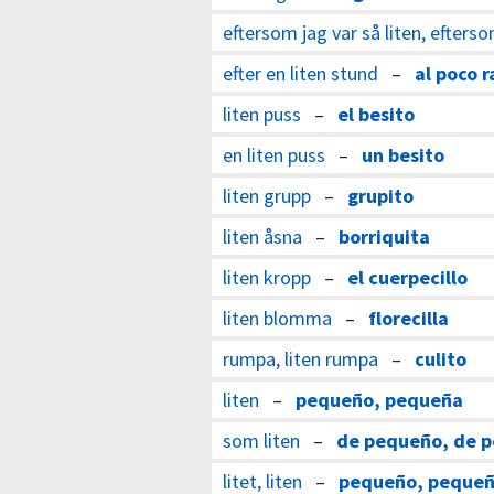
eftersom jag var så liten, efters
efter en liten stund
–
al poco r
liten puss
–
el besito
en liten puss
–
un besito
liten grupp
–
grupito
liten åsna
–
borriquita
liten kropp
–
el cuerpecillo
liten blomma
–
florecilla
rumpa, liten rumpa
–
culito
liten
–
pequeño, pequeña
som liten
–
de pequeño, de 
litet, liten
–
pequeño, peque