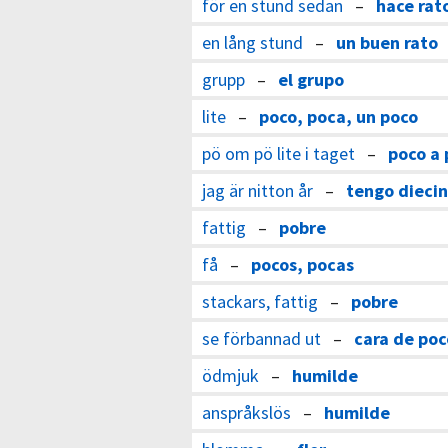
för en stund sedan
–
hace rat
en lång stund
–
un buen rato
grupp
–
el grupo
lite
–
poco, poca, un poco
pö om pö lite i taget
–
poco a 
jag är nitton år
–
tengo diecin
fattig
–
pobre
få
–
pocos, pocas
stackars, fattig
–
pobre
se förbannad ut
–
cara de po
ödmjuk
–
humilde
anspråkslös
–
humilde