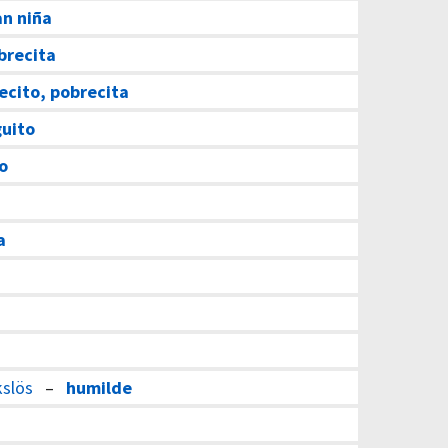
an niña
brecita
ecito, pobrecita
guito
to
a
kslös
–
humilde