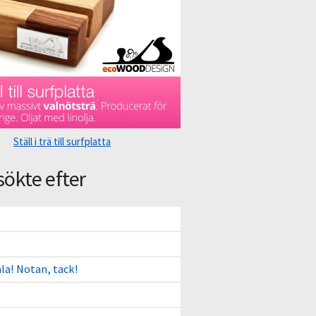
Ställ i trä till surfplatta
sökte efter
ala! Notan, tack!