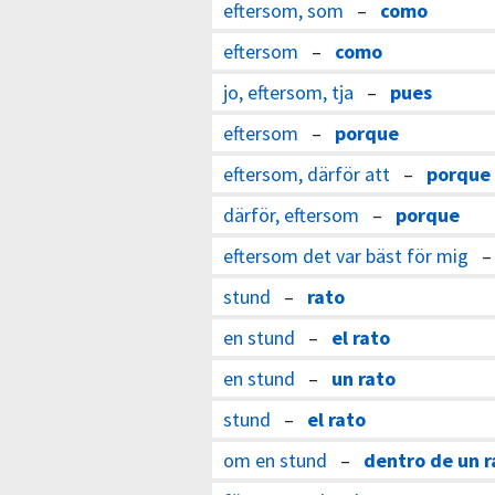
eftersom, som
–
como
eftersom
–
como
jo, eftersom, tja
–
pues
eftersom
–
porque
eftersom, därför att
–
porque
därför, eftersom
–
porque
eftersom det var bäst för mig
stund
–
rato
en stund
–
el rato
en stund
–
un rato
stund
–
el rato
om en stund
–
dentro de un r