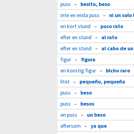
puss
–
besito, beso
inte en enda puss
–
ni un solo
en kort stund
–
poco rato
efter en stund
–
al rato
efter en stund
–
al cabo de un
figur
–
figura
en konstig figur
–
bicho raro
litet
–
pequeño, pequeña
puss
–
beso
puss
–
besos
en puss
–
un beso
eftersom
–
ya que