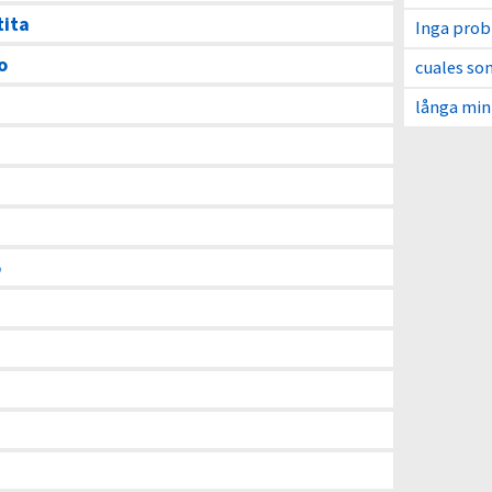
tita
Inga pro
o
cuales so
långa min
o