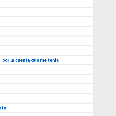
–
por la cuenta que me tenía
ato