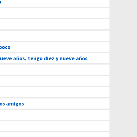
o
poco
ueve años, tengo diez y nueve años
cos amigos