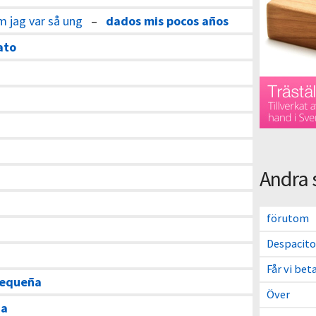
om jag var så ung
–
dados mis pocos años
ato
Andra 
förutom
Despacito
Får vi bet
pequeña
Över
ña