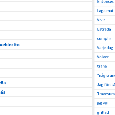
Entonces
Laga mat
Vivir
Estrada
cumplir
pueblecito
Varje dag
Volver
träna
"några an
eña
Jag förstå
más
Travesura
jag vill
grillad