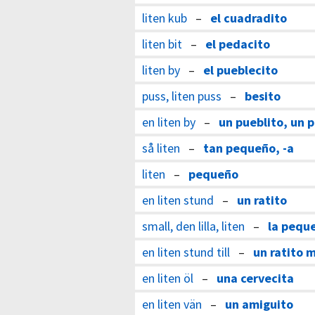
liten kub
–
el cuadradito
liten bit
–
el pedacito
liten by
–
el pueblecito
puss, liten puss
–
besito
en liten by
–
un pueblito, un 
så liten
–
tan pequeño, -a
liten
–
pequeño
en liten stund
–
un ratito
small, den lilla, liten
–
la pequ
en liten stund till
–
un ratito 
en liten öl
–
una cervecita
en liten vän
–
un amiguito