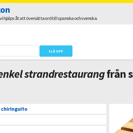
kon
 hjälps åt att översätta ord till spanska och svenska.
 enkel strandrestaurang
från s
–
chiringuito