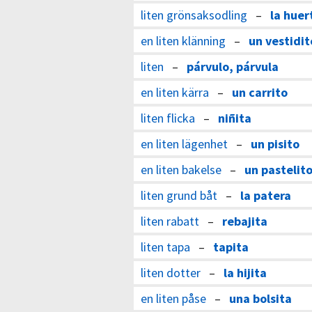
liten grönsaksodling
–
la huer
en liten klänning
–
un vestidit
liten
–
párvulo, párvula
en liten kärra
–
un carrito
liten flicka
–
niñita
en liten lägenhet
–
un pisito
en liten bakelse
–
un pastelit
liten grund båt
–
la patera
liten rabatt
–
rebajita
liten tapa
–
tapita
liten dotter
–
la hijita
en liten påse
–
una bolsita