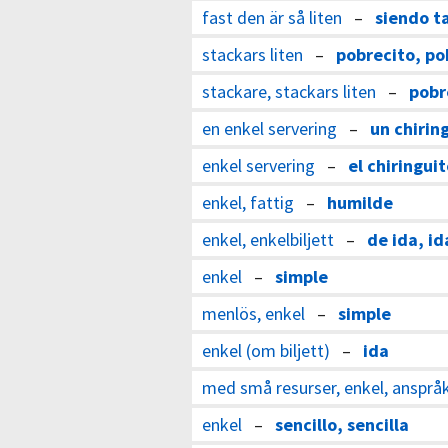
fast den är så liten
–
siendo t
stackars liten
–
pobrecito, po
stackare, stackars liten
–
pobr
en enkel servering
–
un chirin
enkel servering
–
el chiringui
enkel, fattig
–
humilde
enkel, enkelbiljett
–
de ida, id
enkel
–
simple
menlös, enkel
–
simple
enkel (om biljett)
–
ida
med små resurser, enkel, ansprå
enkel
–
sencillo, sencilla