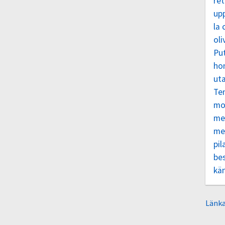
re
up
la 
oli
Pu
ho
uta
Te
mo
me
me
pil
be
kä
Länka