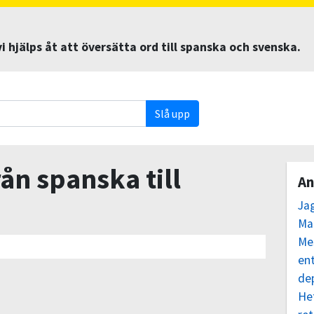
 hjälps åt att översätta ord till spanska och svenska.
Slå upp
ån spanska till
An
Ja
Ma
Me
ent
de
He