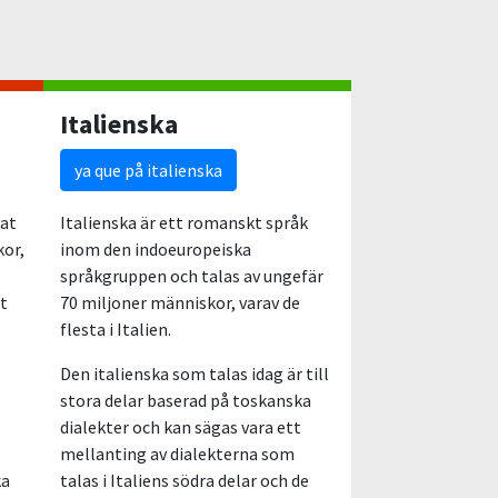
Italienska
ya que på italienska
lat
Italienska är ett romanskt språk
kor,
inom den indoeuropeiska
språkgruppen och talas av ungefär
et
70 miljoner människor, varav de
flesta i Italien.
Den italienska som talas idag är till
stora delar baserad på toskanska
dialekter och kan sägas vara ett
mellanting av dialekterna som
ka
talas i Italiens södra delar och de