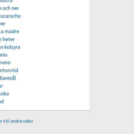
thosta
p och ner
cucaracha
ver
ta madre
n heter
n kolsyra
nnis
reno
ntorstid
llanmål
ar
söka
nd
r till andra sidor