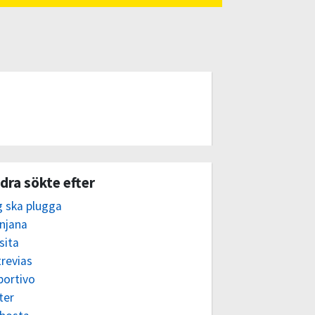
dra sökte efter
g ska plugga
njana
sita
revias
portivo
ter