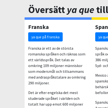
Översätt
ya que
til
Franska
Span
ya que på franska
ya qu
Franska är ett av de största
Spanska
romanska språken och räknas som
språk o
ett världsspråk. Det talas av
386 mil
omkring 109 miljoner människor
Syd- oc
som modersmål och tillsammans
Mexico 
med andraspråkstalare av omkring
spansks
290 miljoner.
behärsk
Det är efter engelska det mest
befolkn
studerade språket i världen och
Spanska 
totalt har upp emot 600 miljoner