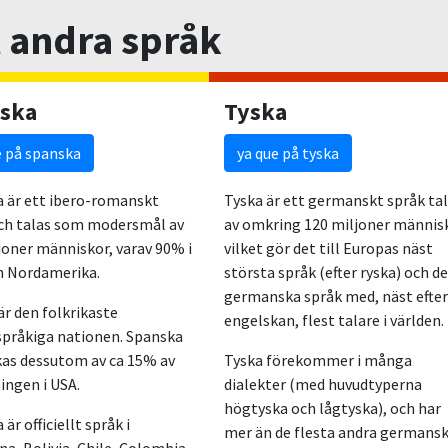
l andra språk
ska
Tyska
e på spanska
ya que på tyska
 är ett ibero-romanskt
Tyska är ett germanskt språk ta
ch talas som modersmål av
av omkring 120 miljoner männis
joner människor, varav 90% i
vilket gör det till Europas näst
h Nordamerika.
största språk (efter ryska) och d
germanska språk med, näst efter
är den folkrikaste
engelskan, flest talare i världen.
pråkiga nationen. Spanska
as dessutom av ca 15% av
Tyska förekommer i många
ingen i USA.
dialekter (med huvudtyperna
högtyska och lågtyska), och har
är officiellt språk i
mer än de flesta andra germans