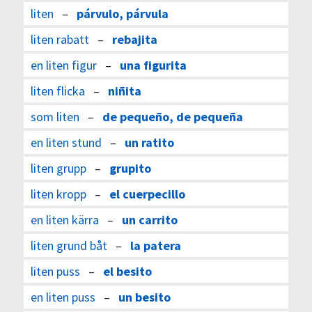
liten
–
párvulo, párvula
liten rabatt
–
rebajita
en liten figur
–
una figurita
liten flicka
–
niñita
som liten
–
de pequeño, de pequeña
en liten stund
–
un ratito
liten grupp
–
grupito
liten kropp
–
el cuerpecillo
en liten kärra
–
un carrito
liten grund båt
–
la patera
liten puss
–
el besito
en liten puss
–
un besito