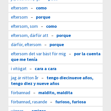
eftersom
–
como
eftersom
–
porque
eftersom, som
–
como
eftersom, därför att
–
porque
därför, eftersom
–
porque
eftersom det var bäst för mig
–
por la cuenta
que me tenía
i vitögat
–
cara a cara
jag är nitton år
–
tengo diecinueve años,
tengo diez y nueve años
förbannad
–
maldito, maldita
förbannad, rasande
–
furioso, furiosa
vänner
–
amigos