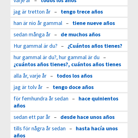
varje år
–
todos los años
jag är tretton år
–
tengo trece años
han är nio år gammal
–
tiene nueve años
sedan många år
–
de muchos años
Hur gammal är du?
–
¿Cuántos años tienes?
hur gammal är du?, hur gammal är du
–
¿cuántos años tienes?, cuántos años tienes
alla år, varje år
–
todos los años
jag är tolv år
–
tengo doce años
för femhundra år sedan
–
hace quinientos
años
sedan ett par år
–
desde hace unos años
tills för några år sedan
–
hasta hacía unos
años