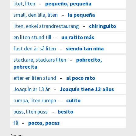
litet, liten
–
pequeño, pequeña
small, den lilla, liten
–
la pequeña
liten, enkel strandrestaurang
–
chiringuito
en liten stund till
–
un ratito más
fast den är så liten
–
siendo tan niña
stackare, stackars liten
–
pobrecito,
pobrecita
efter en liten stund
–
al poco rato
Joaquín är 13 år
–
Joaquín tiene 13 años
rumpa, liten rumpa
–
culito
puss, liten puss
–
besito
få
–
pocos, pocas
Annons