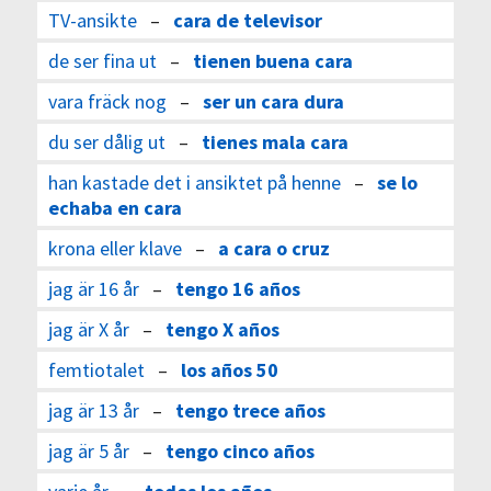
TV-ansikte
–
cara de televisor
de ser fina ut
–
tienen buena cara
vara fräck nog
–
ser un cara dura
du ser dålig ut
–
tienes mala cara
han kastade det i ansiktet på henne
–
se lo
echaba en cara
krona eller klave
–
a cara o cruz
jag är 16 år
–
tengo 16 años
jag är X år
–
tengo X años
femtiotalet
–
los años 50
jag är 13 år
–
tengo trece años
jag är 5 år
–
tengo cinco años