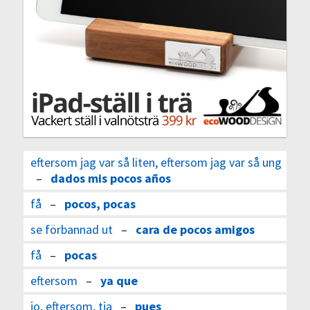
eftersom jag var så liten, eftersom jag var så ung
–
dados mis pocos años
få
–
pocos, pocas
se förbannad ut
–
cara de pocos amigos
få
–
pocas
eftersom
–
ya que
jo, eftersom, tja
–
pues