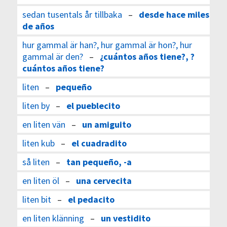
sedan tusentals år tillbaka
–
desde hace miles
de años
hur gammal är han?, hur gammal är hon?, hur
gammal är den?
–
¿cuántos años tiene?, ?
cuántos años tiene?
liten
–
pequeño
liten by
–
el pueblecito
en liten vän
–
un amiguito
liten kub
–
el cuadradito
så liten
–
tan pequeño, -a
en liten öl
–
una cervecita
liten bit
–
el pedacito
en liten klänning
–
un vestidito