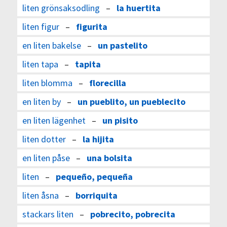
liten grönsaksodling
–
la huertita
liten figur
–
figurita
en liten bakelse
–
un pastelito
liten tapa
–
tapita
liten blomma
–
florecilla
en liten by
–
un pueblito, un pueblecito
en liten lägenhet
–
un pisito
liten dotter
–
la hijita
en liten påse
–
una bolsita
liten
–
pequeño, pequeña
liten åsna
–
borriquita
stackars liten
–
pobrecito, pobrecita