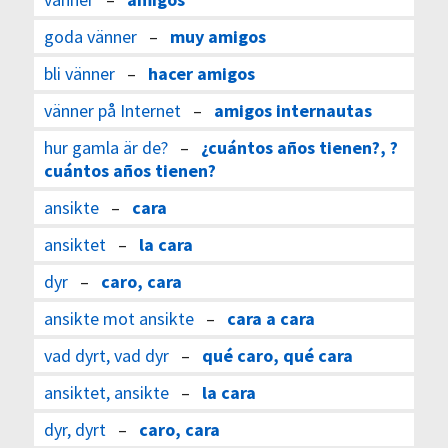
goda vänner
–
muy amigos
bli vänner
–
hacer amigos
vänner på Internet
–
amigos internautas
hur gamla är de?
–
¿cuántos años tienen?, ?
cuántos años tienen?
ansikte
–
cara
ansiktet
–
la cara
dyr
–
caro, cara
ansikte mot ansikte
–
cara a cara
vad dyrt, vad dyr
–
qué caro, qué cara
ansiktet, ansikte
–
la cara
dyr, dyrt
–
caro, cara