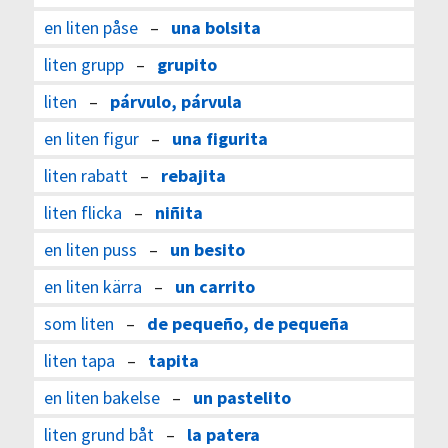
en liten påse
–
una bolsita
liten grupp
–
grupito
liten
–
párvulo, párvula
en liten figur
–
una figurita
liten rabatt
–
rebajita
liten flicka
–
niñita
en liten puss
–
un besito
en liten kärra
–
un carrito
som liten
–
de pequeño, de pequeña
liten tapa
–
tapita
en liten bakelse
–
un pastelito
liten grund båt
–
la patera