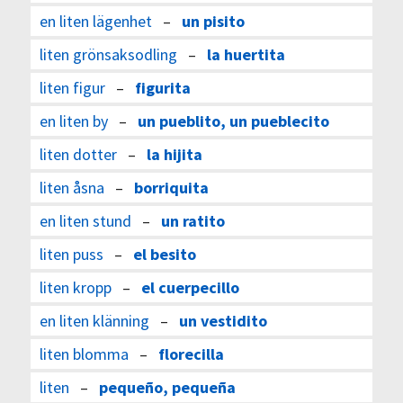
en liten lägenhet
–
un pisito
liten grönsaksodling
–
la huertita
liten figur
–
figurita
en liten by
–
un pueblito, un pueblecito
liten dotter
–
la hijita
liten åsna
–
borriquita
en liten stund
–
un ratito
liten puss
–
el besito
liten kropp
–
el cuerpecillo
en liten klänning
–
un vestidito
liten blomma
–
florecilla
liten
–
pequeño, pequeña