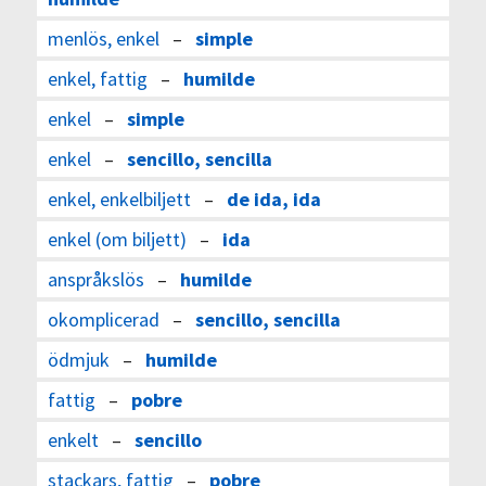
menlös, enkel
–
simple
enkel, fattig
–
humilde
enkel
–
simple
enkel
–
sencillo, sencilla
enkel, enkelbiljett
–
de ida, ida
enkel (om biljett)
–
ida
anspråkslös
–
humilde
okomplicerad
–
sencillo, sencilla
ödmjuk
–
humilde
fattig
–
pobre
enkelt
–
sencillo
stackars, fattig
–
pobre