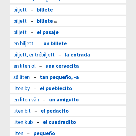
biljett
–
billete
biljett
–
billete
m
biljett
–
el pasaje
en biljett
–
un billete
biljett, entrébiljett
–
la entrada
en liten öl
–
una cervecita
så liten
–
tan pequeño, -a
liten by
–
el pueblecito
en liten vän
–
un amiguito
liten bit
–
el pedacito
liten kub
–
el cuadradito
liten
–
pequeño