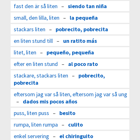
fast den är så liten
–
siendo tan niña
small, den lilla, liten
–
la pequeña
stackars liten
–
pobrecito, pobrecita
en liten stund till
–
un ratito más
litet, liten
–
pequeño, pequeña
efter en liten stund
–
al poco rato
stackare, stackars liten
–
pobrecito,
pobrecita
eftersom jag var så liten, eftersom jag var så ung
–
dados mis pocos años
puss, liten puss
–
besito
rumpa, liten rumpa
–
culito
enkel servering
–
el chiringuito