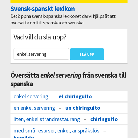
Svensk-spanskt lexikon
Det öppna svensk-spanska lexikonet där vi hjälps åt att
översätta ord till spanska och svenska.
Vad vill du slå upp?
Översätta
enkel servering
från svenska till
spanska
enkel servering
–
el chiringuito
en enkel servering
–
un chiringuito
liten, enkel strandrestaurang
–
chiringuito
med små resurser, enkel, anspråkslös
–
humilde