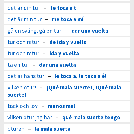
det är din tur
–
te toca a ti
det är min tur
–
me toca a mí
gå en sväng, gå en tur
–
dar una vuelta
tur och retur
–
de ida y vuelta
tur och retur
–
ida y vuelta
ta en tur
–
dar una vuelta
det är hans tur
–
le toca a, le toca a él
Vilken otur!
–
¡Qué mala suerte!, !Qué mala
suerte!
tack och lov
–
menos mal
vilken otur jag har
–
qué mala suerte tengo
oturen
–
la mala suerte