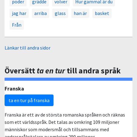
poder
grädde
volver
Hur gammal är du
jag har
arriba
glass
han är
basket
Från
Länkar till andra sidor
Översätt
ta en tur
till andra språk
Franska
ta en tur på franska
Franska är ett av de största romanska språken och räknas
som ett världsspråk. Det talas av omkring 109 miljoner
människor som modersmål och tillsammans med
andraspråkstalare av omkring 290 miljoner.