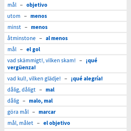
mål
–
objetivo
utom
–
menos
minst
–
menos
åtminstone
–
al menos
mål
–
el gol
vad skämmigt!, vilken skam!
–
¡qué
vergüenza!
vad kul!, vilken glädje!
–
¡qué alegría!
dålig, dåligt
–
mal
dålig
–
malo, mal
göra mål
–
marcar
mål, målet
–
el objetivo