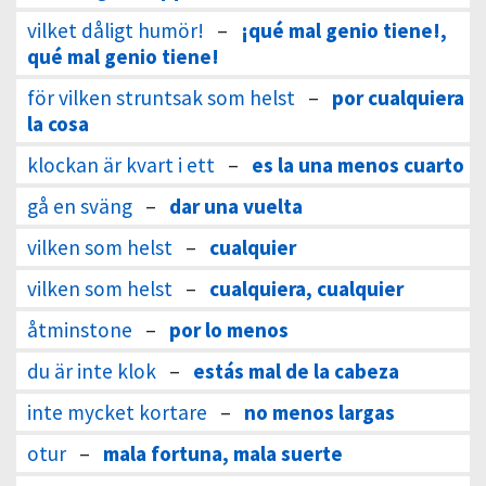
vilket dåligt humör!
–
¡qué mal genio tiene!,
qué mal genio tiene!
för vilken struntsak som helst
–
por cualquiera
la cosa
klockan är kvart i ett
–
es la una menos cuarto
gå en sväng
–
dar una vuelta
vilken som helst
–
cualquier
vilken som helst
–
cualquiera, cualquier
åtminstone
–
por lo menos
du är inte klok
–
estás mal de la cabeza
inte mycket kortare
–
no menos largas
otur
–
mala fortuna, mala suerte