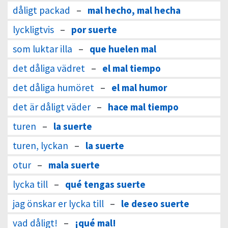
dåligt packad
–
mal hecho, mal hecha
lyckligtvis
–
por suerte
som luktar illa
–
que huelen mal
det dåliga vädret
–
el mal tiempo
det dåliga humöret
–
el mal humor
det är dåligt väder
–
hace mal tiempo
turen
–
la suerte
turen, lyckan
–
la suerte
otur
–
mala suerte
lycka till
–
qué tengas suerte
jag önskar er lycka till
–
le deseo suerte
vad dåligt!
–
¡qué mal!