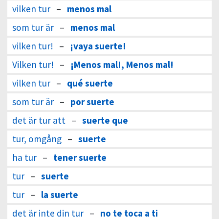
vilken tur
–
menos mal
som tur är
–
menos mal
vilken tur!
–
¡vaya suerte!
Vilken tur!
–
¡Menos mal!, Menos mal!
vilken tur
–
qué suerte
som tur är
–
por suerte
det är tur att
–
suerte que
tur, omgång
–
suerte
ha tur
–
tener suerte
tur
–
suerte
tur
–
la suerte
det är inte din tur
–
no te toca a ti