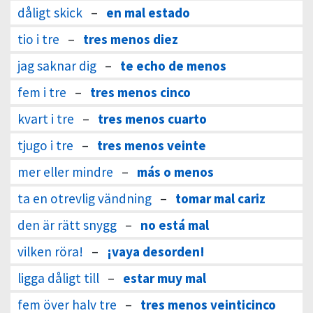
dåligt skick
–
en mal estado
tio i tre
–
tres menos diez
jag saknar dig
–
te echo de menos
fem i tre
–
tres menos cinco
kvart i tre
–
tres menos cuarto
tjugo i tre
–
tres menos veinte
mer eller mindre
–
más o menos
ta en otrevlig vändning
–
tomar mal cariz
den är rätt snygg
–
no está mal
vilken röra!
–
¡vaya desorden!
ligga dåligt till
–
estar muy mal
fem över halv tre
–
tres menos veinticinco