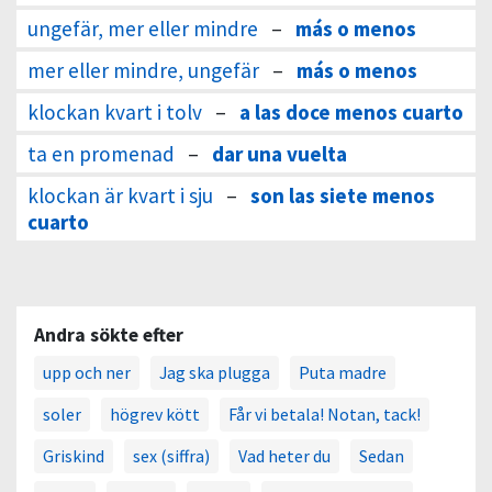
ungefär, mer eller mindre
–
más o menos
mer eller mindre, ungefär
–
más o menos
klockan kvart i tolv
–
a las doce menos cuarto
ta en promenad
–
dar una vuelta
klockan är kvart i sju
–
son las siete menos
cuarto
Andra sökte efter
upp och ner
Jag ska plugga
Puta madre
soler
högrev kött
Får vi betala! Notan, tack!
Griskind
sex (siffra)
Vad heter du
Sedan