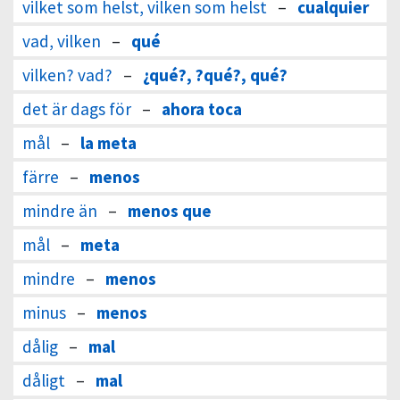
vilket som helst, vilken som helst
–
cualquier
vad, vilken
–
qué
vilken? vad?
–
¿qué?, ?qué?, qué?
det är dags för
–
ahora toca
mål
–
la meta
färre
–
menos
mindre än
–
menos que
mål
–
meta
mindre
–
menos
minus
–
menos
dålig
–
mal
dåligt
–
mal