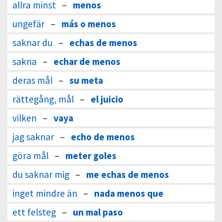
allra minst
–
menos
ungefär
–
más o menos
saknar du
–
echas de menos
sakna
–
echar de menos
deras mål
–
su meta
rättegång, mål
–
el juicio
vilken
–
vaya
jag saknar
–
echo de menos
göra mål
–
meter goles
du saknar mig
–
me echas de menos
inget mindre än
–
nada menos que
ett felsteg
–
un mal paso