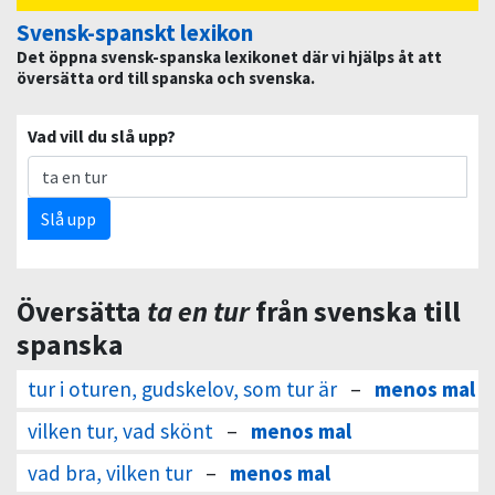
Svensk-spanskt lexikon
Det öppna svensk-spanska lexikonet där vi hjälps åt att
översätta ord till spanska och svenska.
Vad vill du slå upp?
Slå upp
Översätta
ta en tur
från svenska till
spanska
tur i oturen, gudskelov, som tur är
–
menos mal
vilken tur, vad skönt
–
menos mal
vad bra, vilken tur
–
menos mal