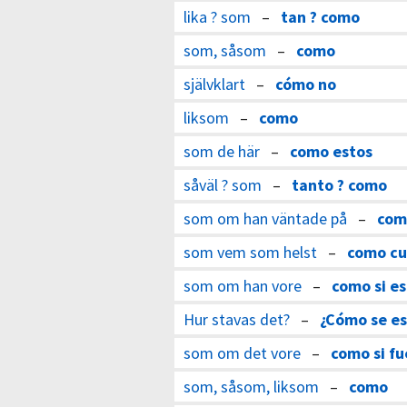
lika ? som
–
tan ? como
som, såsom
–
como
självklart
–
cómo no
liksom
–
como
som de här
–
como estos
såväl ? som
–
tanto ? como
som om han väntade på
–
como
som vem som helst
–
como cu
som om han vore
–
como si es
Hur stavas det?
–
¿Cómo se es
som om det vore
–
como si fu
som, såsom, liksom
–
como