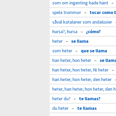
som om ingenting hade hänt
spela trummor
–
tocar como 
såväl katalaner som andalusier
hursa?, hursa
–
¿cómo?
heter
–
se llama
som heter
–
que se llama
han heter, hon heter
–
se llam
han heter, hon heter, Ni heter
han heter, hon heter, den heter
heter, han heter, hon heter, den 
heter du?
–
te llamas?
du heter
–
te llamas