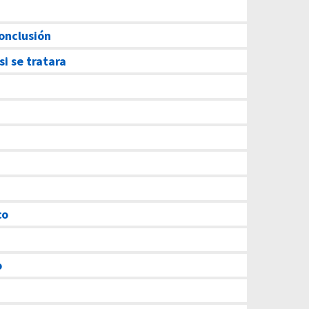
onclusión
i se tratara
co
o