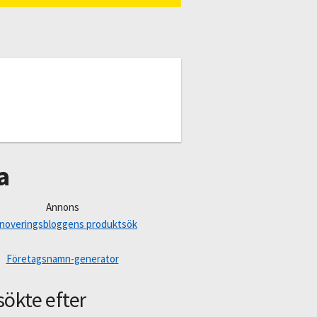
a
Annons
noveringsbloggens produktsök
Företagsnamn-generator
sökte efter