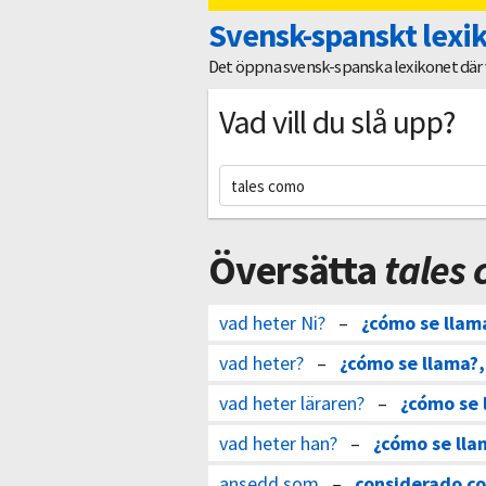
Svensk-spanskt lexi
Det öppna svensk-spanska lexikonet där vi
Vad vill du slå upp?
Översätta
tales
vad heter Ni?
–
¿cómo se llam
vad heter?
–
¿cómo se llama?,
vad heter läraren?
–
¿cómo se 
vad heter han?
–
¿cómo se lla
ansedd som
–
considerado c