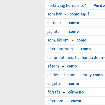
Förlåt, jag hörde inte?
–
Perdó
som här
–
como aquí
hurdant
–
cómo
jag äter
–
como
som, liksom
–
como
eftersom, som
–
como
hur är det med, hur har du det 
såsom
–
como
på det sätt som
–
tal y como
ungefär
–
como
förstås
–
cómo no
eftersom
–
como