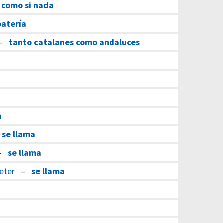
–
como si nada
batería
–
tanto catalanes como andaluces
a
–
se llama
–
se llama
heter
–
se llama