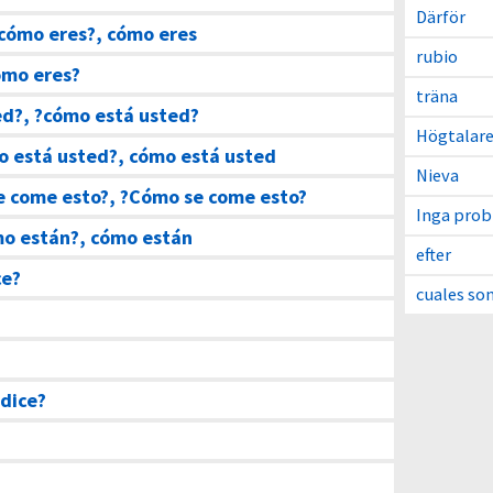
Därför
cómo eres?, cómo eres
rubio
ómo eres?
träna
ed?, ?cómo está usted?
Högtalar
o está usted?, cómo está usted
Nieva
e come esto?, ?Cómo se come esto?
Inga pro
o están?, cómo están
efter
ce?
cuales so
dice?