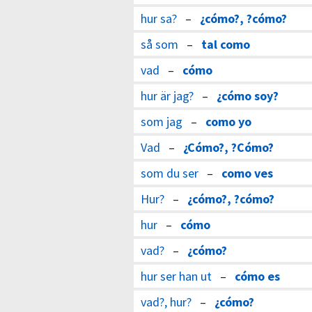
hur sa?
–
¿cómo?, ?cómo?
så som
–
tal como
vad
–
cómo
hur är jag?
–
¿cómo soy?
som jag
–
como yo
Vad
–
¿Cómo?, ?Cómo?
som du ser
–
como ves
Hur?
–
¿cómo?, ?cómo?
hur
–
cómo
vad?
–
¿cómo?
hur ser han ut
–
cómo es
vad?, hur?
–
¿cómo?