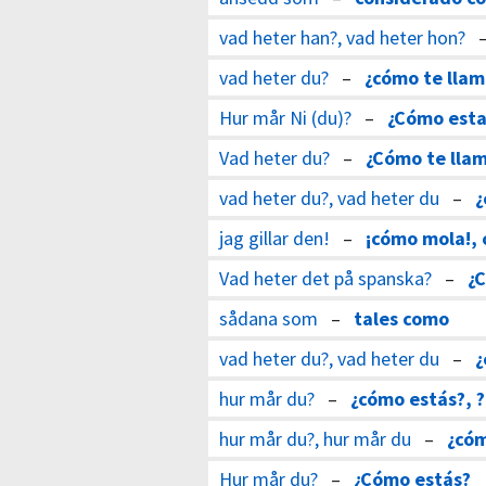
vad heter han?, vad heter hon?
vad heter du?
–
¿cómo te llam
Hur mår Ni (du)?
–
¿Cómo esta
Vad heter du?
–
¿Cómo te lla
vad heter du?, vad heter du
–
¿
jag gillar den!
–
¡cómo mola!,
Vad heter det på spanska?
–
¿C
sådana som
–
tales como
vad heter du?, vad heter du
–
¿
hur mår du?
–
¿cómo estás?, 
hur mår du?, hur mår du
–
¿cóm
Hur mår du?
–
¿Cómo estás?