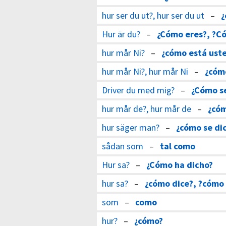
hur ser du ut?, hur ser du ut
–
¿
Hur är du?
–
¿Cómo eres?, ?C
hur mår Ni?
–
¿cómo está ust
hur mår Ni?, hur mår Ni
–
¿cóm
Driver du med mig?
–
¿Cómo s
hur mår de?, hur mår de
–
¿cóm
hur säger man?
–
¿cómo se di
sådan som
–
tal como
Hur sa?
–
¿Cómo ha dicho?
hur sa?
–
¿cómo dice?, ?cómo 
som
–
como
hur?
–
¿cómo?