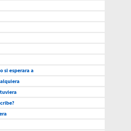
 si esperara a
alquiera
tuviera
cribe?
era