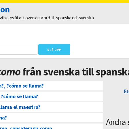
kon
 hjälps åt att översätta ord till spanska och svenska.
 como
från svenska till spansk
a?, ?cómo se llama?
Re
 ?cómo se llama?
llama el maestro?
ma?
Andra 
omo, considerada como