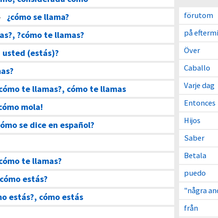
förutom
–
¿cómo se llama?
på efterm
as?, ?cómo te llamas?
Över
 usted (estás)?
Caballo
mas?
Varje dag
cómo te llamas?, cómo te llamas
Entonces
 cómo mola!
Hijos
ómo se dice en español?
Saber
Betala
cómo te llamas?
puedo
?cómo estás?
"några an
o estás?, cómo estás
från