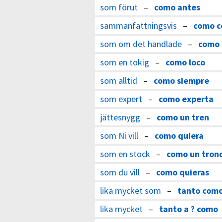
som förut
–
como antes
sammanfattningsvis
–
como c
som om det handlade
–
como s
som en tokig
–
como loco
som alltid
–
como siempre
som expert
–
como experta
jättesnygg
–
como un tren
som Ni vill
–
como quiera
som en stock
–
como un tron
som du vill
–
como quieras
lika mycket som
–
tanto com
lika mycket
–
tanto a ? como