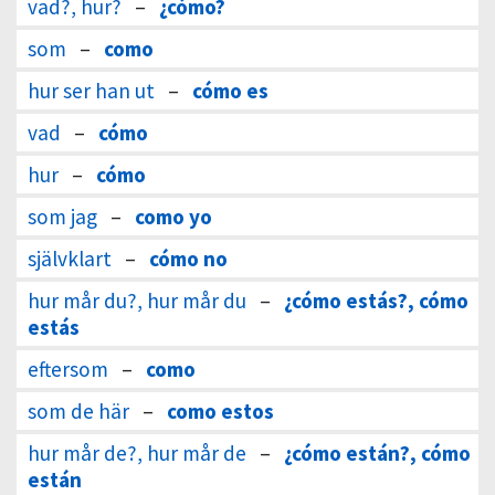
vad?, hur?
–
¿cómo?
som
–
como
hur ser han ut
–
cómo es
vad
–
cómo
hur
–
cómo
som jag
–
como yo
självklart
–
cómo no
hur mår du?, hur mår du
–
¿cómo estás?, cómo
estás
eftersom
–
como
som de här
–
como estos
hur mår de?, hur mår de
–
¿cómo están?, cómo
están