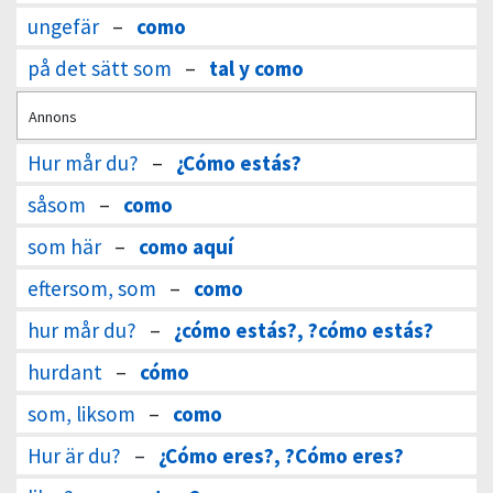
ungefär
–
como
på det sätt som
–
tal y como
Annons
Hur mår du?
–
¿Cómo estás?
såsom
–
como
som här
–
como aquí
eftersom, som
–
como
hur mår du?
–
¿cómo estás?, ?cómo estás?
hurdant
–
cómo
som, liksom
–
como
Hur är du?
–
¿Cómo eres?, ?Cómo eres?