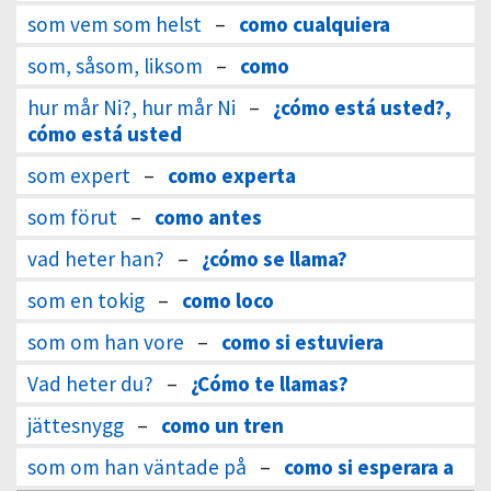
som vem som helst
–
como cualquiera
som, såsom, liksom
–
como
hur mår Ni?, hur mår Ni
–
¿cómo está usted?,
cómo está usted
som expert
–
como experta
som förut
–
como antes
vad heter han?
–
¿cómo se llama?
som en tokig
–
como loco
som om han vore
–
como si estuviera
Vad heter du?
–
¿Cómo te llamas?
jättesnygg
–
como un tren
som om han väntade på
–
como si esperara a