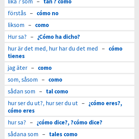
lika ? som
–
tan ? como
förstås
–
cómo no
liksom
–
como
Hur sa?
–
¿Cómo ha dicho?
hur är det med, hur har du det med
–
cómo
tienes
jag äter
–
como
som, såsom
–
como
sådan som
–
tal como
hur ser du ut?, hur ser du ut
–
¿cómo eres?,
cómo eres
hur sa?
–
¿cómo dice?, ?cómo dice?
sådana som
–
tales como