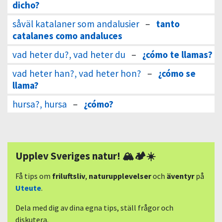
dicho?
såväl katalaner som andalusier
–
tanto
catalanes como andaluces
vad heter du?, vad heter du
–
¿cómo te llamas?
vad heter han?, vad heter hon?
–
¿cómo se
llama?
hursa?, hursa
–
¿cómo?
Upplev Sveriges natur! 🏔🏕☀️
Få tips om
friluftsliv
,
naturupplevelser
och
äventyr
på
Uteute
.
Dela med dig av dina egna tips, ställ frågor och
diskutera.