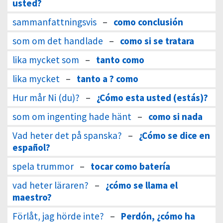
usted?
sammanfattningsvis
–
como conclusión
som om det handlade
–
como si se tratara
lika mycket som
–
tanto como
lika mycket
–
tanto a ? como
Hur mår Ni (du)?
–
¿Cómo esta usted (estás)?
som om ingenting hade hänt
–
como si nada
Vad heter det på spanska?
–
¿Cómo se dice en
español?
spela trummor
–
tocar como batería
vad heter läraren?
–
¿cómo se llama el
maestro?
Förlåt, jag hörde inte?
–
Perdón, ¿cómo ha