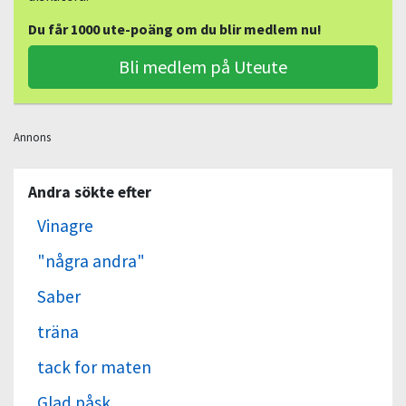
Du får 1000 ute-poäng om du blir medlem nu!
Bli medlem på Uteute
Annons
Andra sökte efter
Vinagre
"några andra"
Saber
träna
tack for maten
Glad påsk