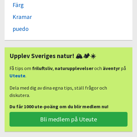
Färg
Kramar
puedo
Upplev Sveriges natur! 🏔🏕☀️
Få tips om
friluftsliv
,
naturupplevelser
och
äventyr
på
Uteute
.
Dela med dig av dina egna tips, ställ frågor och
diskutera.
Du får 1000 ute-poäng om du blir medlem nu!
Bli medlem på Uteute