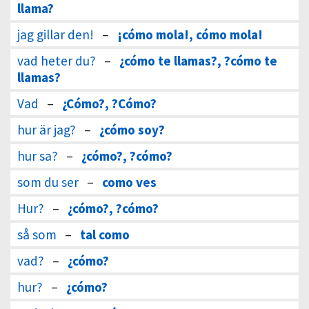
llama?
jag gillar den!
–
¡cómo mola!, cómo mola!
vad heter du?
–
¿cómo te llamas?, ?cómo te
llamas?
Vad
–
¿Cómo?, ?Cómo?
hur är jag?
–
¿cómo soy?
hur sa?
–
¿cómo?, ?cómo?
som du ser
–
como ves
Hur?
–
¿cómo?, ?cómo?
så som
–
tal como
vad?
–
¿cómo?
hur?
–
¿cómo?