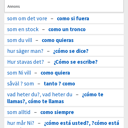
Annons
som om det vore
–
como si fuera
som en stock
–
como un tronco
som du vill
–
como quieras
hur säger man?
–
¿cómo se dice?
Hur stavas det?
–
¿Cómo se escribe?
som Ni vill
–
como quiera
såväl ? som
–
tanto ? como
vad heter du?, vad heter du
–
¿cómo te
llamas?, cómo te llamas
som alltid
–
como siempre
hur mår Ni?
–
¿cómo está usted?, ?cómo está