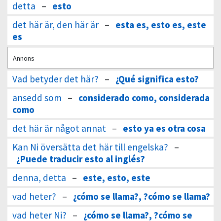
detta
–
esto
det här är, den här är
–
esta es, esto es, este
es
Annons
Vad betyder det här?
–
¿Qué significa esto?
ansedd som
–
considerado como, considerada
como
det här är något annat
–
esto ya es otra cosa
Kan Ni översätta det här till engelska?
–
¿Puede traducir esto al inglés?
denna, detta
–
este, esto, este
vad heter?
–
¿cómo se llama?, ?cómo se llama?
vad heter Ni?
–
¿cómo se llama?, ?cómo se