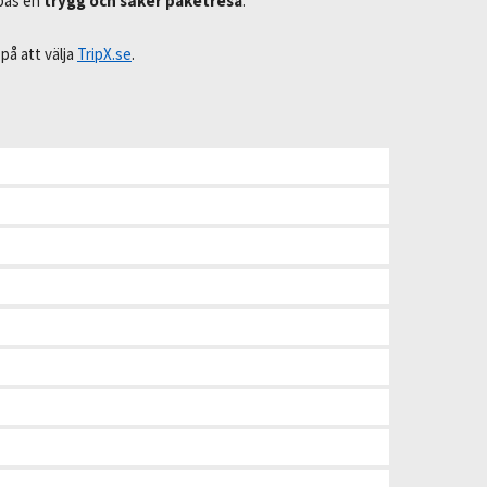
apas en
trygg och säker paketresa
.
på att välja
TripX.se
.