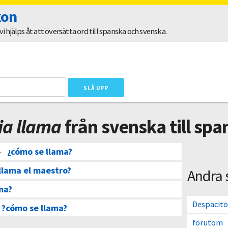
kon
 hjälps åt att översätta ord till spanska och svenska.
ia llama
från svenska till spa
–
¿cómo se llama?
llama el maestro?
Andra 
ma?
Despacito
 ?cómo se llama?
förutom