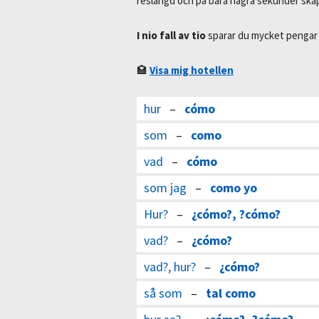
reslängd och på bara några sekunder sk
I nio fall av tio
sparar du mycket pengar 
🏩
Visa mig hotellen
hur
–
cómo
som
–
como
vad
–
cómo
som jag
–
como yo
Hur?
–
¿cómo?, ?cómo?
vad?
–
¿cómo?
vad?, hur?
–
¿cómo?
så som
–
tal como