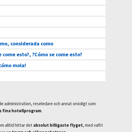
omo, considerada como
e come esto?, ?Cómo se come esto?
 cómo mola!
de administration, reseledare och annat onödigt som
s fina hotellprogram
.
 alltid hittar det
absolut billigaste flyget
, med valfri