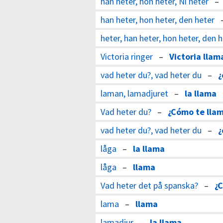
han heter, hon heter, Ni heter
han heter, hon heter, den heter
heter, han heter, hon heter, den 
Victoria ringer
–
Victoria llam
vad heter du?, vad heter du
–
¿
laman, lamadjuret
–
la llama
Vad heter du?
–
¿Cómo te lla
vad heter du?, vad heter du
–
¿
låga
–
la llama
låga
–
llama
Vad heter det på spanska?
–
¿C
lama
–
llama
lamadjur
–
la llama