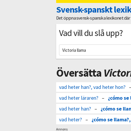
Svensk-spanskt lexi
Det öppna svensk-spanska lexikonet där vi
Vad vill du slå upp?
Översätta
Victor
vad heter han?, vad heter hon?
vad heter läraren?
–
¿cómo se 
vad heter han?
–
¿cómo se lla
vad heter?
–
¿cómo se llama?,
Annons