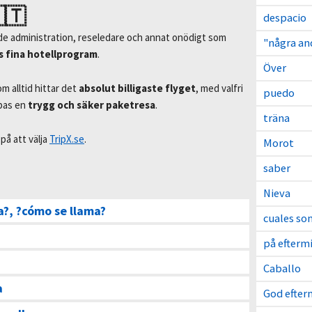
🇵🇹
despacio
de administration, reseledare och annat onödigt som
"några an
s fina hotellprogram
.
Över
 alltid hittar det
absolut billigaste flyget
, med valfri
puedo
apas en
trygg och säker paketresa
.
träna
på att välja
TripX.se
.
Morot
saber
Nieva
a?, ?cómo se llama?
cuales so
på efterm
Caballo
a
God efter