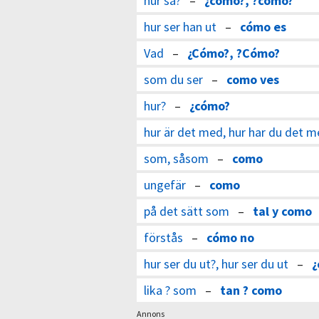
hur sa?
–
¿cómo?, ?cómo?
hur ser han ut
–
cómo es
Vad
–
¿Cómo?, ?Cómo?
som du ser
–
como ves
hur?
–
¿cómo?
hur är det med, hur har du det 
som, såsom
–
como
ungefär
–
como
på det sätt som
–
tal y como
förstås
–
cómo no
hur ser du ut?, hur ser du ut
–
¿
lika ? som
–
tan ? como
Annons