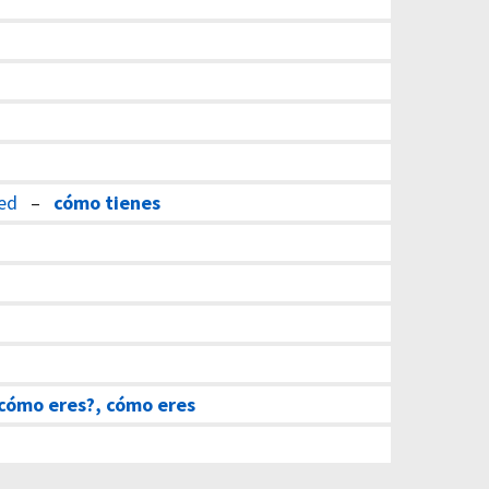
med
–
cómo tienes
cómo eres?, cómo eres