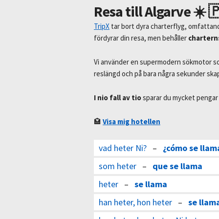
Resa till Algarve ☀️ 
TripX
tar bort dyra charterflyg, omfattan
fördyrar din resa, men behåller
chartern
Vi använder en supermodern sökmotor som
reslängd och på bara några sekunder sk
I nio fall av tio
sparar du mycket pengar 
🏩
Visa mig hotellen
vad heter Ni?
–
¿cómo se llam
som heter
–
que se llama
heter
–
se llama
han heter, hon heter
–
se llam