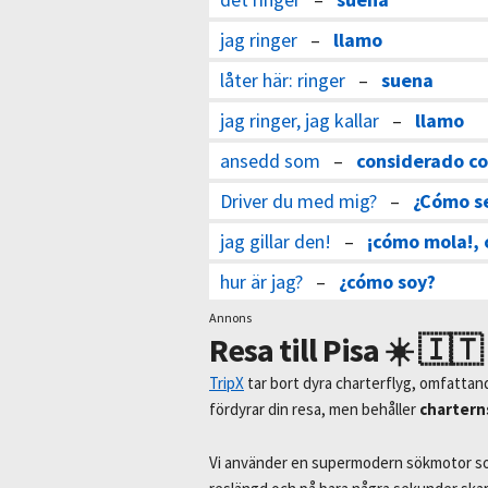
jag ringer
–
llamo
låter här: ringer
–
suena
jag ringer, jag kallar
–
llamo
ansedd som
–
considerado c
Driver du med mig?
–
¿Cómo s
jag gillar den!
–
¡cómo mola!,
hur är jag?
–
¿cómo soy?
Annons
Resa till Pisa ☀️ 🇮🇹
TripX
tar bort dyra charterflyg, omfattan
fördyrar din resa, men behåller
chartern
Vi använder en supermodern sökmotor som