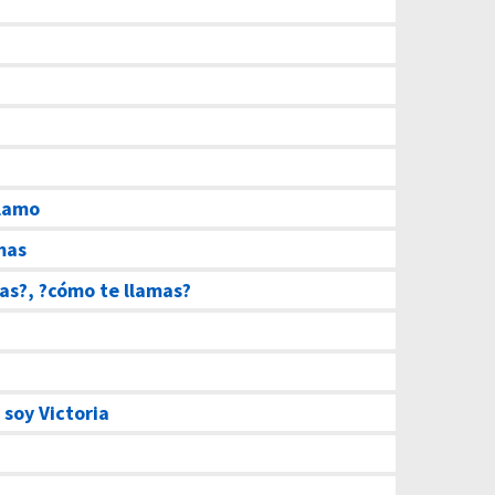
lamo
mas
as?, ?cómo te llamas?
–
soy Victoria