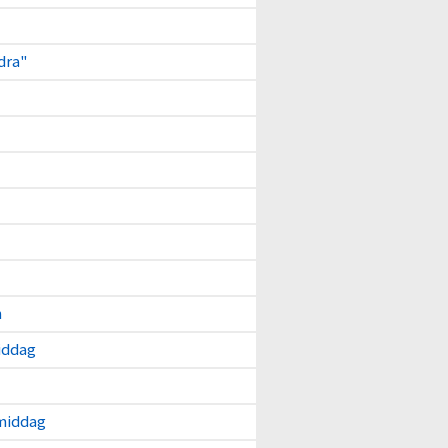
dra"
n
iddag
middag