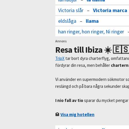
Victoria slår
–
Victoria marca
eldslåga
–
llama
han ringer, hon ringer, Ni ringer
Annons
Resa till Ibiza ☀️ 🇪
TripX
tar bort dyra charterflyg, omfattan
fördyrar din resa, men behåller
chartern
Vi använder en supermodern sökmotor som
reslängd och på bara några sekunder sk
I nio fall av tio
sparar du mycket pengar 
🏩
Visa mig hotellen