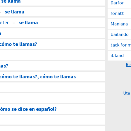
–
se llama
Därför
–
se llama
för att
heter
–
se llama
Maniana
a
bailando
cómo te llamas?
tack for 
ibland
Re
mas?
cómo te llamas?, cómo te llamas
Ute
ómo se dice en español?