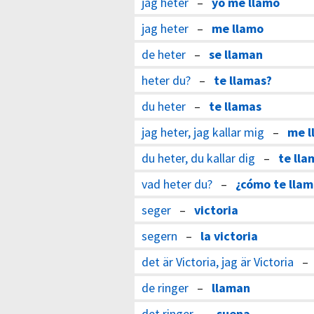
jag heter
–
yo me llamo
jag heter
–
me llamo
de heter
–
se llaman
heter du?
–
te llamas?
du heter
–
te llamas
jag heter, jag kallar mig
–
me l
du heter, du kallar dig
–
te lla
vad heter du?
–
¿cómo te llam
seger
–
victoria
segern
–
la victoria
det är Victoria, jag är Victoria
de ringer
–
llaman
det ringer
–
suena