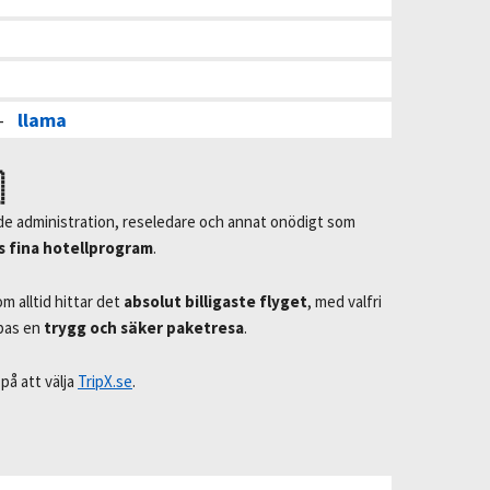
–
llama

de administration, reseledare och annat onödigt som
s fina hotellprogram
.
 alltid hittar det
absolut billigaste flyget
, med valfri
apas en
trygg och säker paketresa
.
på att välja
TripX.se
.