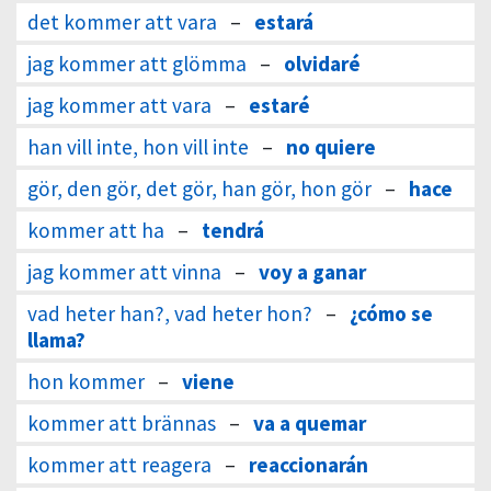
det kommer att vara
–
estará
jag kommer att glömma
–
olvidaré
jag kommer att vara
–
estaré
han vill inte, hon vill inte
–
no quiere
gör, den gör, det gör, han gör, hon gör
–
hace
kommer att ha
–
tendrá
jag kommer att vinna
–
voy a ganar
vad heter han?, vad heter hon?
–
¿cómo se
llama?
hon kommer
–
viene
kommer att brännas
–
va a quemar
kommer att reagera
–
reaccionarán