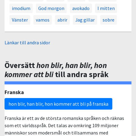
imodium
God morgon
avokado
I mitten
Vänster
vamos
abrir
Jag gillar
sobre
Länkar till andra sidor
Översätt
hon blir, han blir, hon
kommer att bli
till andra språk
Franska
hon blir, han blir, hon kommer att bli på franska
Franska är ett av de största romanska språken och räknas
som ett världsspråk. Det talas av omkring 109 miljoner
människor som modersmål och tillsammans med