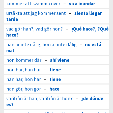
kommer att svämma över
–
va a inundar
ursäkta att jag kommer sent
–
siento llegar
tarde
vad gör han?, vad gör hon?
–
¿Qué hace?, ?Qué
hace?
han är inte dålig, hon är inte dålig
–
no está
mal
hon kommer där
–
ahí viene
hon har, han har
–
tiene
han har, hon har
–
tiene
han gör, hon gör
–
hace
varifrån är han, varifrån är hon?
–
¿de dónde
es?