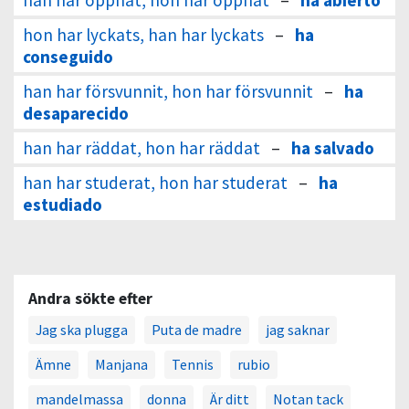
han har öppnat, hon har öppnat
–
ha abierto
hon har lyckats, han har lyckats
–
ha
conseguido
han har försvunnit, hon har försvunnit
–
ha
desaparecido
han har räddat, hon har räddat
–
ha salvado
han har studerat, hon har studerat
–
ha
estudiado
Andra sökte efter
Jag ska plugga
Puta de madre
jag saknar
Ämne
Manjana
Tennis
rubio
mandelmassa
donna
Är ditt
Notan tack