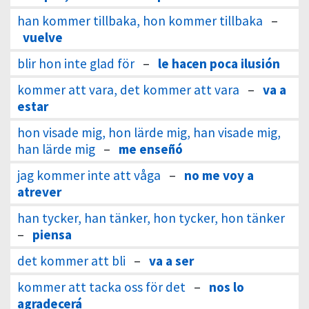
han kommer tillbaka, hon kommer tillbaka
–
vuelve
blir hon inte glad för
–
le hacen poca ilusión
kommer att vara, det kommer att vara
–
va a
estar
hon visade mig, hon lärde mig, han visade mig,
han lärde mig
–
me enseñó
jag kommer inte att våga
–
no me voy a
atrever
han tycker, han tänker, hon tycker, hon tänker
–
piensa
det kommer att bli
–
va a ser
kommer att tacka oss för det
–
nos lo
agradecerá