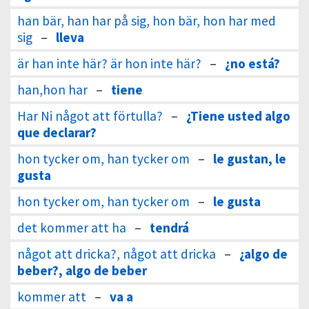
han bär, han har på sig, hon bär, hon har med
sig
–
lleva
är han inte här? är hon inte här?
–
¿no está?
han,hon har
–
tiene
Har Ni något att förtulla?
–
¿Tiene usted algo
que declarar?
hon tycker om, han tycker om
–
le gustan, le
gusta
hon tycker om, han tycker om
–
le gusta
det kommer att ha
–
tendrá
något att dricka?, något att dricka
–
¿algo de
beber?, algo de beber
kommer att
–
va a