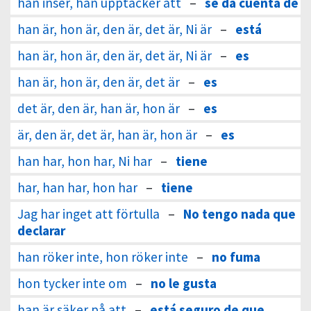
han inser, han upptäcker att
–
se da cuenta de
han är, hon är, den är, det är, Ni är
–
está
han är, hon är, den är, det är, Ni är
–
es
han är, hon är, den är, det är
–
es
det är, den är, han är, hon är
–
es
är, den är, det är, han är, hon är
–
es
han har, hon har, Ni har
–
tiene
har, han har, hon har
–
tiene
Jag har inget att förtulla
–
No tengo nada que
declarar
han röker inte, hon röker inte
–
no fuma
hon tycker inte om
–
no le gusta
han är säker på att
–
está seguro de que