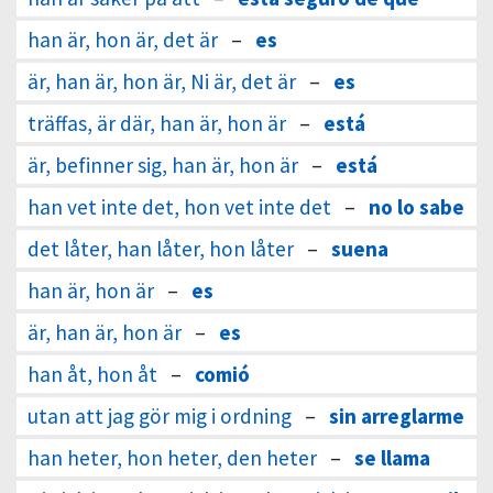
han är, hon är, det är
–
es
är, han är, hon är, Ni är, det är
–
es
träffas, är där, han är, hon är
–
está
är, befinner sig, han är, hon är
–
está
han vet inte det, hon vet inte det
–
no lo sabe
det låter, han låter, hon låter
–
suena
han är, hon är
–
es
är, han är, hon är
–
es
han åt, hon åt
–
comió
utan att jag gör mig i ordning
–
sin arreglarme
han heter, hon heter, den heter
–
se llama