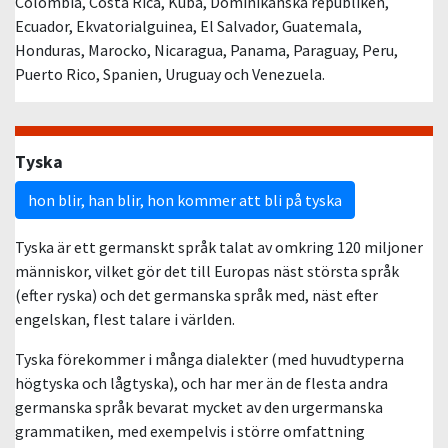
Colombia, Costa Rica, Kuba, Dominikanska republiken,
Ecuador, Ekvatorialguinea, El Salvador, Guatemala,
Honduras, Marocko, Nicaragua, Panama, Paraguay, Peru,
Puerto Rico, Spanien, Uruguay och Venezuela.
Tyska
hon blir, han blir, hon kommer att bli på tyska
Tyska är ett germanskt språk talat av omkring 120 miljoner
människor, vilket gör det till Europas näst största språk
(efter ryska) och det germanska språk med, näst efter
engelskan, flest talare i världen.
Tyska förekommer i många dialekter (med huvudtyperna
högtyska och lågtyska), och har mer än de flesta andra
germanska språk bevarat mycket av den urgermanska
grammatiken, med exempelvis i större omfattning