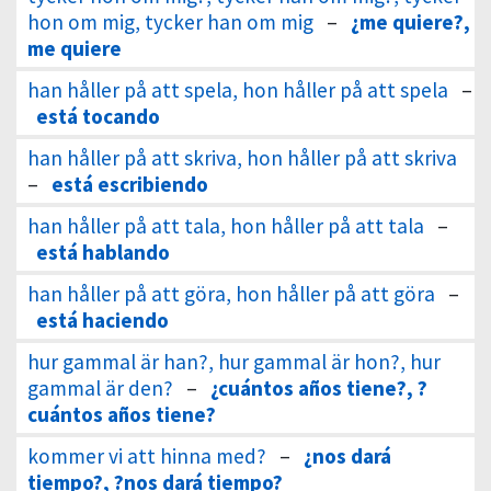
hon om mig, tycker han om mig
–
¿me quiere?,
me quiere
han håller på att spela, hon håller på att spela
–
está tocando
han håller på att skriva, hon håller på att skriva
–
está escribiendo
han håller på att tala, hon håller på att tala
–
está hablando
han håller på att göra, hon håller på att göra
–
está haciendo
hur gammal är han?, hur gammal är hon?, hur
gammal är den?
–
¿cuántos años tiene?, ?
cuántos años tiene?
kommer vi att hinna med?
–
¿nos dará
tiempo?, ?nos dará tiempo?