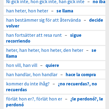
Ni gick inte, hon gick inte, han gick inte
–
no iba
han heter, hon heter
–
se llama
han bestämmer sig för att återvända
–
decide
volver
han fortsätter att resa runt
–
sigue
recorriendo
heter, han heter, hon heter, den heter
–
se
llama
hon vill, han vill
–
quiere
han handlar, hon handlar
–
hace la compra
kommer du inte ihåg?
–
¿no recuerdas?, no
recuerdas
förlät hon er?, förlät hon er
–
¿le perdonó?, le
perdonó