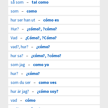
så som
–
tal como
som
–
como
hur ser han ut
–
cómo es
Hur?
–
¿cómo?, ?cómo?
Vad
–
¿Cómo?, ?Cómo?
vad?, hur?
–
¿cómo?
hur sa?
–
¿cómo?, ?cómo?
som jag
–
como yo
hur?
–
¿cómo?
som du ser
–
como ves
hur är jag?
–
¿cómo soy?
vad
–
cómo