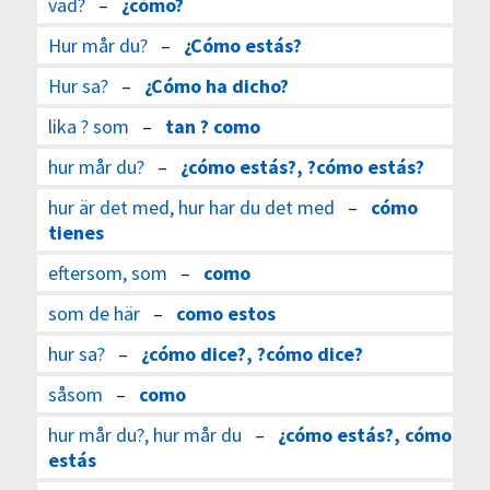
vad?
–
¿cómo?
Hur mår du?
–
¿Cómo estás?
Hur sa?
–
¿Cómo ha dicho?
lika ? som
–
tan ? como
hur mår du?
–
¿cómo estás?, ?cómo estás?
hur är det med, hur har du det med
–
cómo
tienes
eftersom, som
–
como
som de här
–
como estos
hur sa?
–
¿cómo dice?, ?cómo dice?
såsom
–
como
hur mår du?, hur mår du
–
¿cómo estás?, cómo
estás