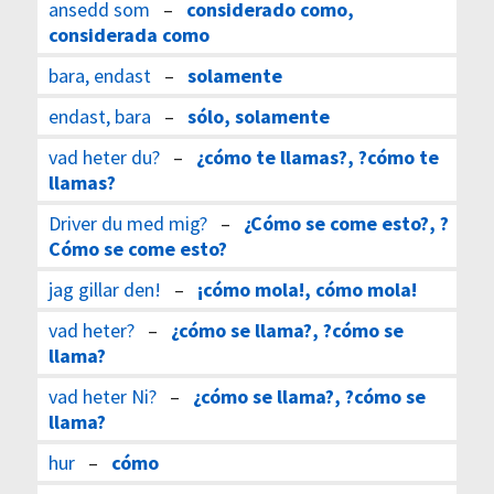
ansedd som
–
considerado como,
considerada como
bara, endast
–
solamente
endast, bara
–
sólo, solamente
vad heter du?
–
¿cómo te llamas?, ?cómo te
llamas?
Driver du med mig?
–
¿Cómo se come esto?, ?
Cómo se come esto?
jag gillar den!
–
¡cómo mola!, cómo mola!
vad heter?
–
¿cómo se llama?, ?cómo se
llama?
vad heter Ni?
–
¿cómo se llama?, ?cómo se
llama?
hur
–
cómo