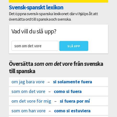
Svensk-spanskt lexikon
Det öppna svensk-spanska lexikonet där vi hjälps åt att
översätta ord till spanska och svenska.
Vad vill du slå upp?
Översätta
som om det vore
från svenska
till spanska
om jag bara vore
–
si solamente fuera
som om det vore
–
como si fuera
om det vore för mig
–
si fuera por mí
som om han vore
–
como si estuviera