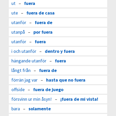
ut
–
fuera
ute
–
fuera de casa
utanför
–
fuera de
utanpå
–
por fuera
utanför
–
fuera
i och utanför
–
dentro y fuera
hängande utanför
–
fuera
långt från
–
fuera de
förrän jag var
–
hasta que no fuera
offside
–
fuera de juego
försvinn ur min åsyn!
–
¡fuera de mi vista!
bara
–
solamente