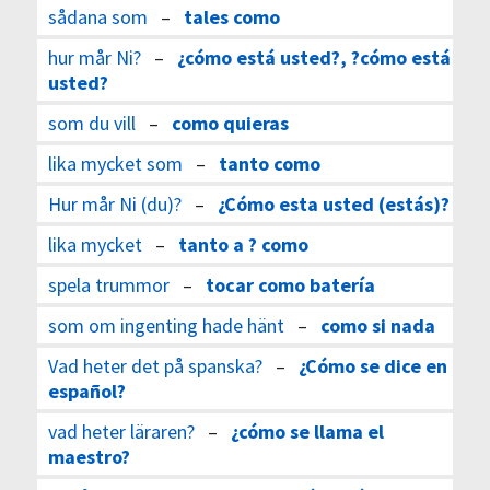
sådana som
–
tales como
hur mår Ni?
–
¿cómo está usted?, ?cómo está
usted?
som du vill
–
como quieras
lika mycket som
–
tanto como
Hur mår Ni (du)?
–
¿Cómo esta usted (estás)?
lika mycket
–
tanto a ? como
spela trummor
–
tocar como batería
som om ingenting hade hänt
–
como si nada
Vad heter det på spanska?
–
¿Cómo se dice en
español?
vad heter läraren?
–
¿cómo se llama el
maestro?