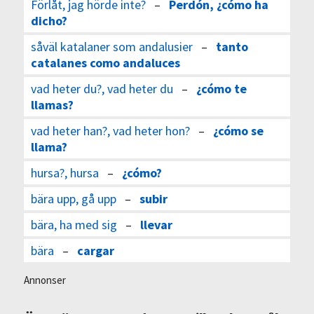
Förlåt, jag hörde inte?
–
Perdón, ¿cómo ha
dicho?
såväl katalaner som andalusier
–
tanto
catalanes como andaluces
vad heter du?, vad heter du
–
¿cómo te
llamas?
vad heter han?, vad heter hon?
–
¿cómo se
llama?
hursa?, hursa
–
¿cómo?
bära upp, gå upp
–
subir
bära, ha med sig
–
llevar
bära
–
cargar
Annonser