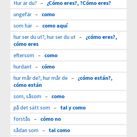
Hur är du?
–
¿Cómo eres?, ?Cómo eres?
ungefär
–
como
som här
–
como aquí
hur ser du ut?, hur ser du ut
–
¿cómo eres?,
cómo eres
eftersom
–
como
hurdant
–
cómo
hur mår de?, hur mår de
–
¿cómo están?,
cómo están
som, såsom
–
como
på det sätt som
–
tal y como
förstås
–
cómo no
sådan som
–
tal como