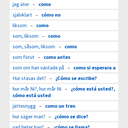
jag äter
–
como
självklart
–
cómo no
liksom
–
como
som, liksom
–
como
som, såsom, liksom
–
como
som förut
–
como antes
som om han väntade på
–
como si esperara a
Hur stavas det?
–
¿Cómo se escribe?
hur mår Ni?, hur mår Ni
–
¿cómo está usted?,
cómo está usted
jättesnygg
–
como un tren
hur säger man?
–
¿cómo se dice?
vad heter han?
–
¿cómo se llama?