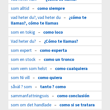
som alltid
–
como siempre
vad heter du?, vad heter du
–
¿cómo te
llamas?, cómo te llamas
som en tokig
–
como loco
Vad heter du?
–
¿Cómo te llamas?
som expert
–
como experta
som en stock
–
como un tronco
som vem som helst
–
como cualquiera
som Ni vill
–
como quiera
såväl ? som
–
tanto ? como
sammanfattningsvis
–
como conclusión
som om det handlade
–
como si se tratara