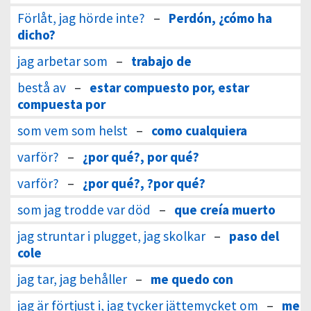
Förlåt, jag hörde inte?
–
Perdón, ¿cómo ha
dicho?
jag arbetar som
–
trabajo de
bestå av
–
estar compuesto por, estar
compuesta por
som vem som helst
–
como cualquiera
varför?
–
¿por qué?, por qué?
varför?
–
¿por qué?, ?por qué?
som jag trodde var död
–
que creía muerto
jag struntar i plugget, jag skolkar
–
paso del
cole
jag tar, jag behåller
–
me quedo con
jag är förtjust i, jag tycker jättemycket om
–
me