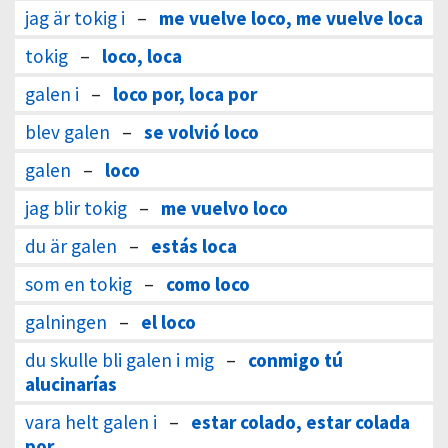
jag är tokig i
–
me vuelve loco, me vuelve loca
tokig
–
loco, loca
galen i
–
loco por, loca por
blev galen
–
se volvió loco
galen
–
loco
jag blir tokig
–
me vuelvo loco
du är galen
–
estás loca
som en tokig
–
como loco
galningen
–
el loco
du skulle bli galen i mig
–
conmigo tú
alucinarías
vara helt galen i
–
estar colado, estar colada
por