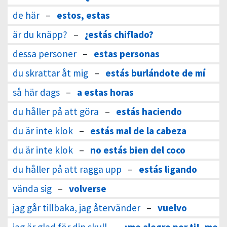
de här
–
estos, estas
är du knäpp?
–
¿estás chiflado?
dessa personer
–
estas personas
du skrattar åt mig
–
estás burlándote de mí
så här dags
–
a estas horas
du håller på att göra
–
estás haciendo
du är inte klok
–
estás mal de la cabeza
du är inte klok
–
no estás bien del coco
du håller på att ragga upp
–
estás ligando
vända sig
–
volverse
jag går tillbaka, jag återvänder
–
vuelvo