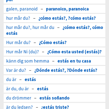
galen, paranoid
–
paranoico, paranoica
hur mår du?
–
¿cómo estás?, ?cómo estás?
hur mår du?, hur mår du
–
¿cómo estás?, cómo
estás
Hur mår du?
–
¿Cómo estás?
Hur mår Ni (du)?
–
¿Cómo esta usted (estás)?
känn dig som hemma
–
estás en tu casa
Var är du?
–
¿Dónde estás?, ?Dónde estás?
du är
–
estás
är du, du är
–
estás
du drömmer
–
estás soñando
är du ledsen?
–
¿estás triste?