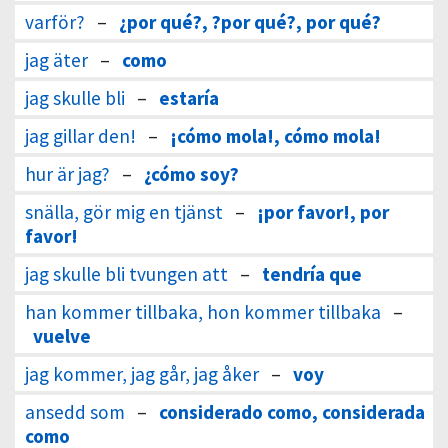
varför?
–
¿por qué?, ?por qué?, por qué?
jag äter
–
como
jag skulle bli
–
estaría
jag gillar den!
–
¡cómo mola!, cómo mola!
hur är jag?
–
¿cómo soy?
snälla, gör mig en tjänst
–
¡por favor!, por
favor!
jag skulle bli tvungen att
–
tendría que
han kommer tillbaka, hon kommer tillbaka
–
vuelve
jag kommer, jag går, jag åker
–
voy
ansedd som
–
considerado como, considerada
como