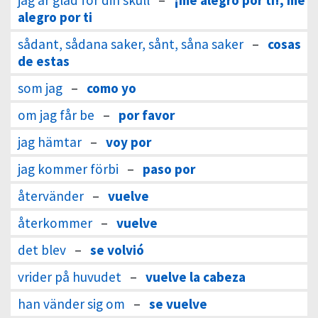
jag är glad för din skull
–
¡me alegro por ti!, me
alegro por ti
sådant, sådana saker, sånt, såna saker
–
cosas
de estas
som jag
–
como yo
om jag får be
–
por favor
jag hämtar
–
voy por
jag kommer förbi
–
paso por
återvänder
–
vuelve
återkommer
–
vuelve
det blev
–
se volvió
vrider på huvudet
–
vuelve la cabeza
han vänder sig om
–
se vuelve