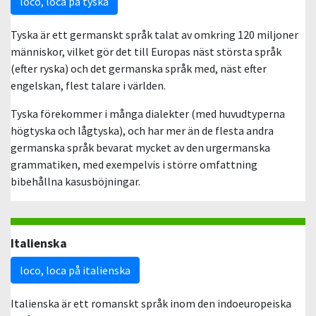
loco, loca på tyska
Tyska är ett germanskt språk talat av omkring 120 miljoner
människor, vilket gör det till Europas näst största språk
(efter ryska) och det germanska språk med, näst efter
engelskan, flest talare i världen.
Tyska förekommer i många dialekter (med huvudtyperna
högtyska och lågtyska), och har mer än de flesta andra
germanska språk bevarat mycket av den urgermanska
grammatiken, med exempelvis i större omfattning
bibehållna kasusböjningar.
Italienska
loco, loca på italienska
Italienska är ett romanskt språk inom den indoeuropeiska