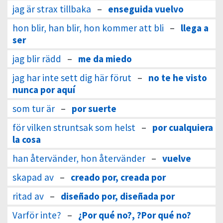
jag är strax tillbaka
–
enseguida vuelvo
hon blir, han blir, hon kommer att bli
–
llega a
ser
jag blir rädd
–
me da miedo
jag har inte sett dig här förut
–
no te he visto
nunca por aquí
som tur är
–
por suerte
för vilken struntsak som helst
–
por cualquiera
la cosa
han återvänder, hon återvänder
–
vuelve
skapad av
–
creado por, creada por
ritad av
–
diseñado por, diseñada por
Varför inte?
–
¿Por qué no?, ?Por qué no?