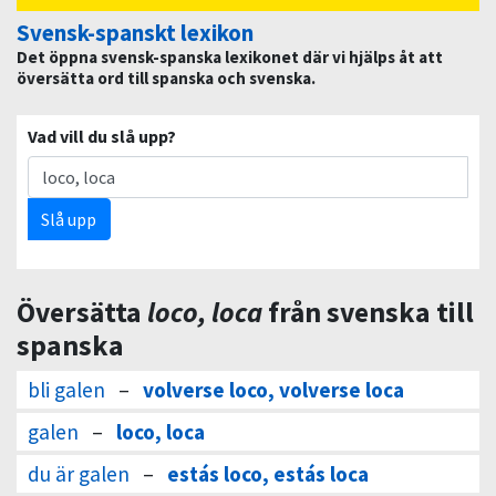
Svensk-spanskt lexikon
Det öppna svensk-spanska lexikonet där vi hjälps åt att
översätta ord till spanska och svenska.
Vad vill du slå upp?
Slå upp
Översätta
loco, loca
från svenska till
spanska
bli galen
–
volverse loco, volverse loca
galen
–
loco, loca
du är galen
–
estás loco, estás loca