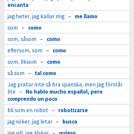
encanta
jag heter, jag kallar mig
–
me llamo
som
–
como
som, såsom
–
como
eftersom, som
–
como
som, liksom
–
como
så som
–
tal como
Jag pratar inte så bra spanska, men jag förstår
lite
–
No hablo mucho español, pero
comprendo un poco
bli som en robot
–
robotizarse
jag söker, jag letar
–
busco
jag vill, jag älskar
–
quiero