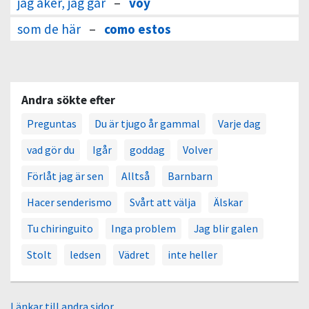
jag åker, jag går
–
voy
som de här
–
como estos
Andra sökte efter
Preguntas
Du är tjugo år gammal
Varje dag
vad gör du
Igår
goddag
Volver
Förlåt jag är sen
Alltså
Barnbarn
Hacer senderismo
Svårt att välja
Älskar
Tu chiringuito
Inga problem
Jag blir galen
Stolt
ledsen
Vädret
inte heller
Länkar till andra sidor